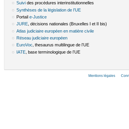
Suivi
(le lien est externe)
des procédures interinstitutionnelles
Synthèses de la législation de l’UE
(le lien est externe)
Portail
e-Justice
(le lien est externe)
JURE
(le lien est externe)
, décisions nationales (Bruxelles I et II bis)
Atlas judiciaire européen en matière civile
(le lien est externe)
Réseau judiciaire européen
(le lien est externe)
EuroVoc
(le lien est externe)
, thesaurus multilingue de l'UE
IATE
(le lien est externe)
, base terminologique de l'UE
Mentions légales
Conn