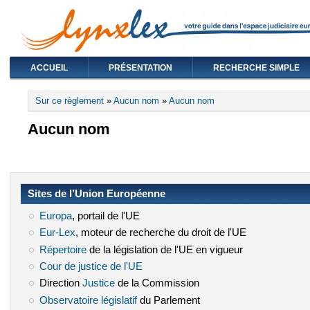
ACCUEIL
PRÉSENTATION
RECHERCHE SIMPLE
Vous êtes ici
Sur ce règlement
»
Aucun nom
»
Aucun nom
Aucun nom
Sites de l’Union Européenne
Europa
(le lien est externe)
, portail de l'UE
Eur-Lex
(le lien est externe)
, moteur de recherche du droit de l'UE
Répertoire
(le lien est externe)
de la législation de l'UE en vigueur
Cour de justice de l'UE
(le lien est externe)
Direction
Justice
(le lien est externe)
de la Commission
Observatoire législatif
(le lien est externe)
du Parlement