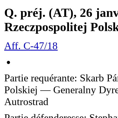
Q. préj. (AT), 26 jan
Rzeczpospolitej Polski
Aff. C-47/18
Partie requérante:
Skarb Pá
Polskiej — Generalny Dyr
Autrostrad
Partie défenderesse:
Stephan