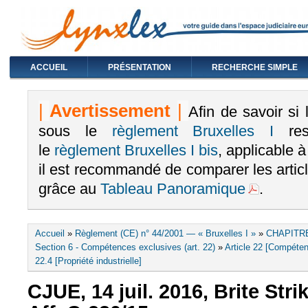
ACCUEIL
PRÉSENTATION
RECHERCHE SIMPLE
|
Avertissement
|
Afin de savoir si
sous le
règlement Bruxelles I
rest
le
règlement Bruxelles I bis
, applicable 
il est recommandé de comparer les arti
grâce au
Tableau Panoramique
.
Vous êtes ici
Accueil
»
Règlement (CE) n° 44/2001 — « Bruxelles I »
»
CHAPITRE
Section 6 - Compétences exclusives (art. 22)
»
Article 22 [Compéten
22.4 [Propriété industrielle]
CJUE, 14 juil. 2016, Brite Str