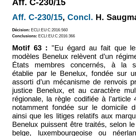
Aff. C-230/15
Aff. C-230/15
,
Concl.
H.
Saugma
(le lien est externe)
(le lien est exte
Décision:
ECLI:EU:C:2016:560
Conclusions:
ECLI:EU:C:2016:366
Motif 63 :
"Eu égard au fait que l
modèles Benelux relèvent d’un régime
États membres concernés, à la stru
établie par le Benelux, fondée sur u
assorti d’un mécanisme de renvois pr
justice Benelux, et au caractère mul
régionale, la règle codifiée à l’articl
notamment fondée sur le domicile d
ainsi que les litiges relatifs aux mar
Benelux puissent être traités, selon le
belge, luxembourgeoise ou néerlan