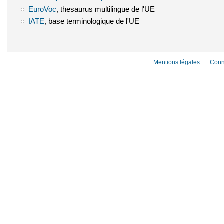
EuroVoc
(le lien est externe)
, thesaurus multilingue de l'UE
IATE
(le lien est externe)
, base terminologique de l'UE
Mentions légales
Conn