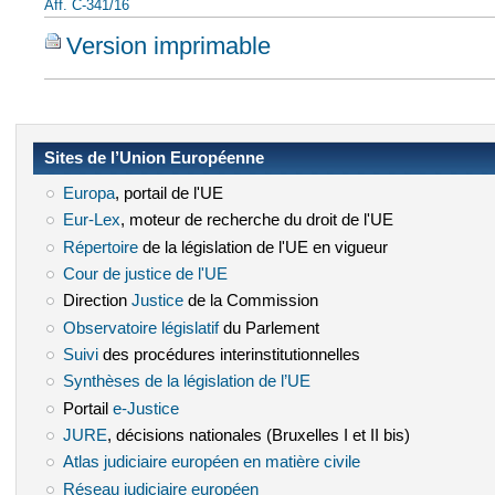
Aff. C-341/16
Version imprimable
Sites de l’Union Européenne
Europa
(le lien est externe)
, portail de l'UE
Eur-Lex
(le lien est externe)
, moteur de recherche du droit de l'UE
Répertoire
(le lien est externe)
de la législation de l'UE en vigueur
Cour de justice de l'UE
(le lien est externe)
Direction
Justice
(le lien est externe)
de la Commission
Observatoire législatif
(le lien est externe)
du Parlement
Suivi
(le lien est externe)
des procédures interinstitutionnelles
Synthèses de la législation de l’UE
(le lien est externe)
Portail
e-Justice
(le lien est externe)
JURE
(le lien est externe)
, décisions nationales (Bruxelles I et II bis)
Atlas judiciaire européen en matière civile
(le lien est externe)
Réseau judiciaire européen
(le lien est externe)