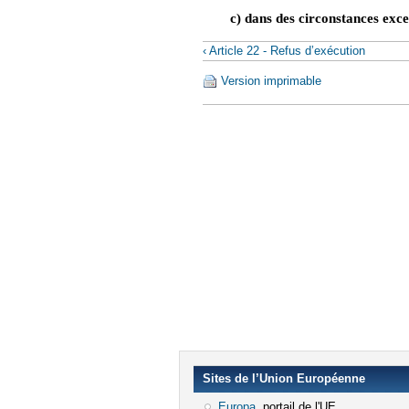
c) dans des circonstances exce
‹ Article 22 - Refus d’exécution
Version imprimable
Sites de l’Union Européenne
Europa
(le lien est externe)
, portail de l'UE