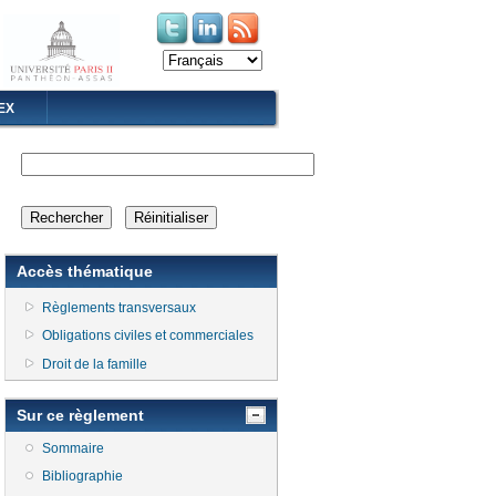
(le lien est externe)
(le lien est externe)
EX
Accès thématique
Règlements transversaux
Obligations civiles et commerciales
Droit de la famille
Sur ce règlement
Sommaire
Bibliographie