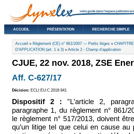
ACCUEIL
PRÉSENTATION
RECHERCHE SIMPLE
Vous êtes ici
Accueil
»
Règlement (CE) n° 861/2007 — Petits litiges
»
CHAPITRE
D’APPLICATION (art. 1 à 3)
»
Article 2 - Champ d’application
CJUE, 22 nov. 2018, ZSE Energ
Aff. C-627/17
(le lien est externe)
Décision:
ECLI:EU:C:2018:941
Dispositif 2 :
"L’article 2, paragr
paragraphe 1, du règlement n° 861/20
le règlement n° 517/2013, doivent êtr
qu’un litige tel que celui en cause au 