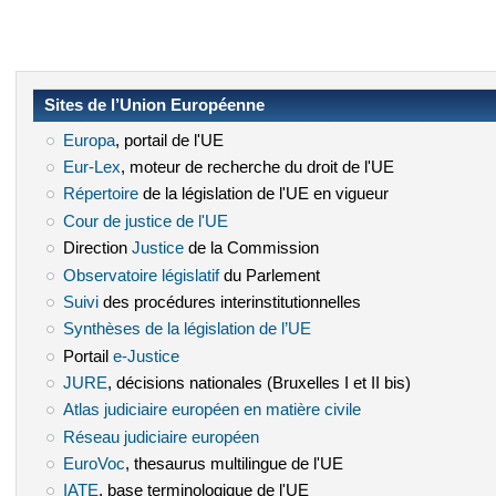
Sites de l’Union Européenne
Europa
(le lien est externe)
, portail de l'UE
Eur-Lex
(le lien est externe)
, moteur de recherche du droit de l'UE
Répertoire
(le lien est externe)
de la législation de l'UE en vigueur
Cour de justice de l'UE
(le lien est externe)
Direction
Justice
(le lien est externe)
de la Commission
Observatoire législatif
(le lien est externe)
du Parlement
Suivi
(le lien est externe)
des procédures interinstitutionnelles
Synthèses de la législation de l’UE
(le lien est externe)
Portail
e-Justice
(le lien est externe)
JURE
(le lien est externe)
, décisions nationales (Bruxelles I et II bis)
Atlas judiciaire européen en matière civile
(le lien est externe)
Réseau judiciaire européen
(le lien est externe)
EuroVoc
(le lien est externe)
, thesaurus multilingue de l'UE
IATE
(le lien est externe)
, base terminologique de l'UE