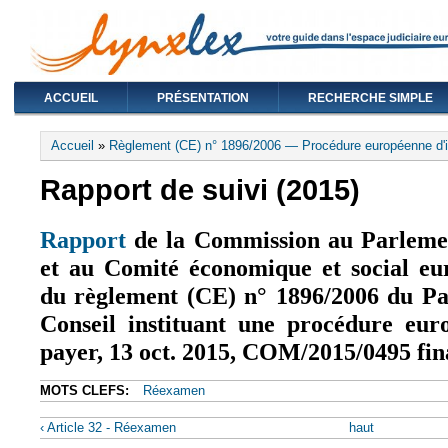
ACCUEIL
PRÉSENTATION
RECHERCHE SIMPLE
Vous êtes ici
Accueil
»
Règlement (CE) n° 1896/2006 — Procédure européenne d'i
Rapport de suivi (2015)
Rapport
de la Commission au Parlemen
(le lien est externe)
et au Comité économique et social eur
du règlement (CE) n° 1896/2006 du Pa
Conseil instituant une procédure eur
payer, 13 oct. 2015, COM/2015/0495 fin
MOTS CLEFS:
Réexamen
‹ Article 32 - Réexamen
haut