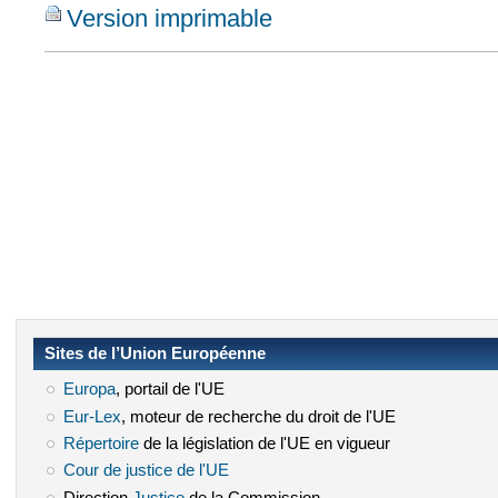
Version imprimable
Sites de l’Union Européenne
Europa
(le lien est externe)
, portail de l'UE
Eur-Lex
(le lien est externe)
, moteur de recherche du droit de l'UE
Répertoire
(le lien est externe)
de la législation de l'UE en vigueur
Cour de justice de l'UE
(le lien est externe)
Direction
Justice
(le lien est externe)
de la Commission