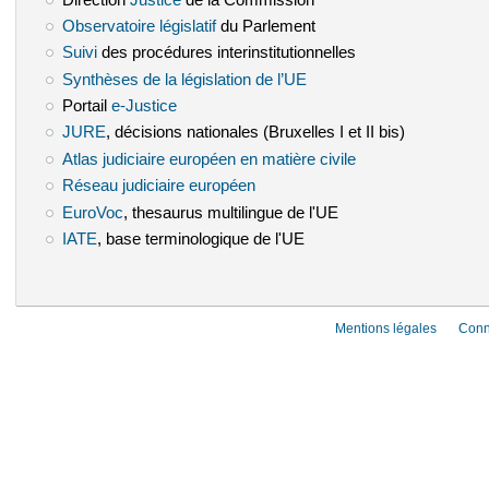
Observatoire législatif
(le lien est externe)
du Parlement
Suivi
(le lien est externe)
des procédures interinstitutionnelles
Synthèses de la législation de l’UE
(le lien est externe)
Portail
e-Justice
(le lien est externe)
JURE
(le lien est externe)
, décisions nationales (Bruxelles I et II bis)
Atlas judiciaire européen en matière civile
(le lien est externe)
Réseau judiciaire européen
(le lien est externe)
EuroVoc
(le lien est externe)
, thesaurus multilingue de l'UE
IATE
(le lien est externe)
, base terminologique de l'UE
Mentions légales
Conn