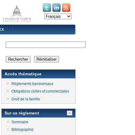
(le lien est externe)
(le lien est externe)
EX
Accès thématique
Règlements transversaux
Obligations civiles et commerciales
Droit de la famille
Sur ce règlement
Sommaire
Bibliographie