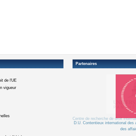
Partenaires
it de l'UE
en vigueur
xterne)
terne)
nelles
Centre de recherche de droit interna
D.U. Contentieux international des a
le lien est externe)
des affai