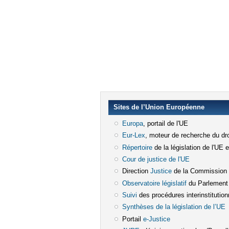
Sites de l’Union Européenne
Europa
(le lien est externe)
, portail de l'UE
Eur-Lex
(le lien est externe)
, moteur de recherche du dro
Répertoire
(le lien est externe)
de la législation de l'UE 
Cour de justice de l'UE
(le lien est e
Direction
Justice
(le lien est externe)
de la Commission
Observatoire législatif
(le lien est ex
du Parlement
Suivi
(le lien est externe)
des procédures interinstitution
Synthèses de la législation de l’UE
(
Portail
e-Justice
(le lien est externe)