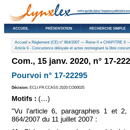
ACCUEIL
PRÉSENTATION
RECHERCHE SIMPLE
Vous êtes ici
Accueil
»
Règlement (CE) n° 864/2007 — Rome II
»
CHAPITRE II —
Article 6 - Concurrence déloyale et actes restreignant la libre concur
Com., 15 janv. 2020, n° 17-22
Pourvoi n° 17-22295
(le lien est exte
Décision:
ECLI:FR:CCASS:2020:CO00025
Motifs :
(…)
"Vu l’article 6, paragraphes 1 et 2
864/2007 du 11 juillet 2007 :