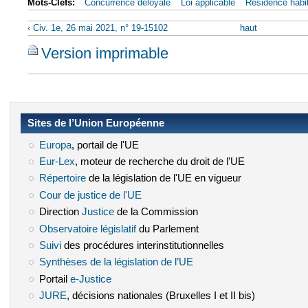
Mots-Clefs:
Concurrence déloyale
Loi applicable
Résidence habit
‹ Civ. 1e, 26 mai 2021, n° 19-15102
haut
Version imprimable
Sites de l’Union Européenne
Europa
(le lien est externe)
, portail de l'UE
Eur-Lex
(le lien est externe)
, moteur de recherche du droit de l'UE
Répertoire
(le lien est externe)
de la législation de l'UE en vigueur
Cour de justice de l'UE
(le lien est externe)
Direction
Justice
(le lien est externe)
de la Commission
Observatoire législatif
(le lien est externe)
du Parlement
Suivi
(le lien est externe)
des procédures interinstitutionnelles
Synthèses de la législation de l’UE
(le lien est externe)
Portail
e-Justice
(le lien est externe)
JURE
(le lien est externe)
, décisions nationales (Bruxelles I et II bis)