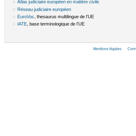
Atlas judiciaire européen en matière civile
(le lien est externe)
Réseau judiciaire européen
(le lien est externe)
EuroVoc
(le lien est externe)
, thesaurus multilingue de l'UE
IATE
(le lien est externe)
, base terminologique de l'UE
Mentions légales
Conn