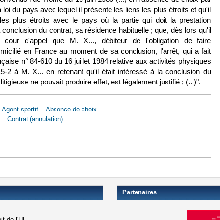
a loi du pays avec lequel il présente les liens les plus étroits et qu'il
es plus étroits avec le pays où la partie qui doit la prestation
conclusion du contrat, sa résidence habituelle ; que, dès lors qu'il
 cour d'appel que M. X..., débiteur de l'obligation de faire
domicilié en France au moment de sa conclusion, l'arrêt, qui a fait
en est externe)
ançaise n° 84-610 du 16 juillet 1984 relative aux activités physiques
15-2 à M. X... en retenant qu'il était intéressé à la conclusion du
tigieuse ne pouvait produire effet, est légalement justifié ; (...)".
Agent sportif
Absence de choix
Contrat (annulation)
18 juil. 2000, n° 98-19602 [Conv. Rome]
Partenaires
it de l'UE