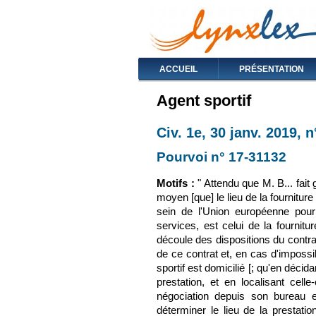
ACCUEIL
PRÉSENTATION
Agent sportif
Civ. 1e, 30 janv. 2019, 
Pourvoi n° 17-31132
(le l
Motifs :
" Attendu que M. B... fait g
moyen [que] le lieu de la fournitur
sein de l'Union européenne pour s
services, est celui de la fournitur
découle des dispositions du contrat,
de ce contrat et, en cas d'impossib
sportif est domicilié [; qu'en décid
prestation, et en localisant cel
négociation depuis son bureau e
déterminer le lieu de la prestatio