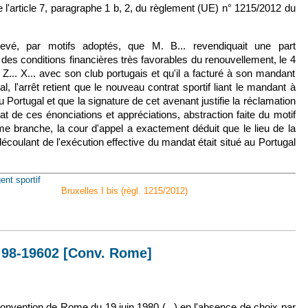
 de l'article 7, paragraphe 1 b, 2, du règlement (UE) n° 1215/2012 du
levé, par motifs adoptés, que M. B... revendiquait une part
des conditions financières très favorables du renouvellement, le 4
... X... avec son club portugais et qu'il a facturé à son mandant
, l'arrêt retient que le nouveau contrat sportif liant le mandant à
 Portugal et que la signature de cet avenant justifie la réclamation
état de ces énonciations et appréciations, abstraction faite du motif
ème branche, la cour d'appel a exactement déduit que le lieu de la
découlant de l'exécution effective du mandat était situé au Portugal
ent sportif
Bruxelles I bis (règl. 1215/2012)
30 janv. 2019, n° 17-31132
n° 98-19602 [Conv. Rome]
lien est externe)
la convention de Rome du 19 juin 1980 (...) en l'absence de choix par