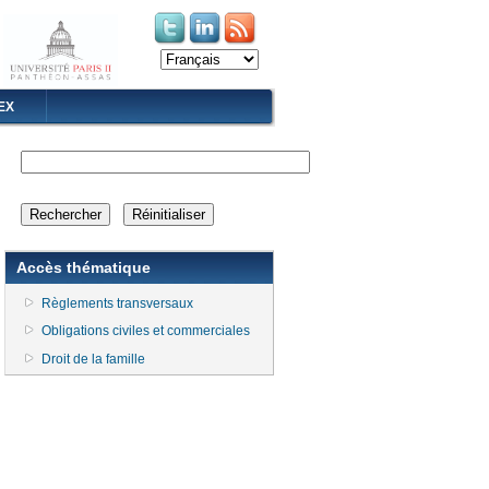
(le lien est externe)
(le lien est externe)
EX
Accès thématique
Règlements transversaux
Obligations civiles et commerciales
Droit de la famille