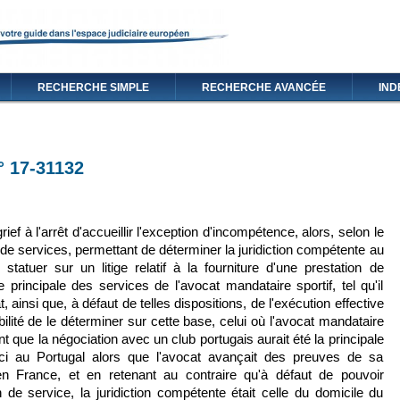
RECHERCHE SIMPLE
RECHERCHE AVANCÉE
IND
n° 17-31132
ien est externe)
rief à l'arrêt d'accueillir l'exception d'incompétence, alors, selon le
e de services, permettant de déterminer la juridiction compétente au
tatuer sur un litige relatif à la fourniture d'une prestation de
e principale des services de l'avocat mandataire sportif, tel qu'il
 ainsi que, à défaut de telles dispositions, de l'exécution effective
ilité de le déterminer sur cette base, celui où l'avocat mandataire
ant que la négociation avec un club portugais aurait été la principale
le-ci au Portugal alors que l'avocat avançait des preuves de sa
n France, et en retenant au contraire qu'à défaut de pouvoir
n de service, la juridiction compétente était celle du domicile du