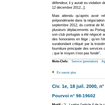
défendeur, il y aurait eu violation
12 décembre 2012...];
Mais attendu qu'après avoir re
prépondérante dans la négociation 
septembre 2012, du contrat de M. Z
plusieurs déplacements au Portugal
son club portugais a été négocié au
des honoraires en litige ; qu'en l'
surabondant critiqué par la troisi
fourniture principale des services 
; que le moyen n'est pas fondé".
Mots-Clefs:
Service (prestation)
Ag
En savoir plus
à propos de Civ. 1e, 
Civ. 1e, 18 juil. 2000, 
Pourvoi n° 98-19602
(le 
Motif :
"(...) selon l'article 4 de 