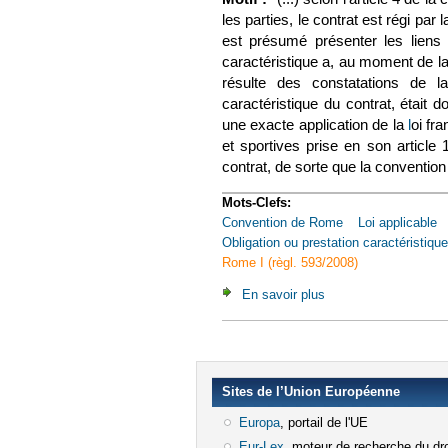
les parties, le contrat est régi par l
est présumé présenter les liens l
caractéristique a, au moment de la 
résulte des constatations de la
caractéristique du contrat, était 
une exacte application de la
l
(le li
oi fr
et sportives prise en son article 
contrat, de sorte que la convention li
Mots-Clefs:
Convention de Rome
Loi applicable
Obligation ou prestation caractéristique
Rome I (règl. 593/2008)
En savoir plus
à propos de Civ. 1e, 
Sites de l’Union Européenne
Europa
(le lien est externe)
, portail de l'UE
Eur-Lex
(le lien est externe)
, moteur de recherche du dro