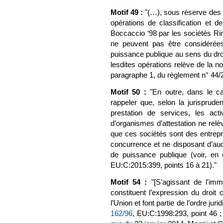
Motif 49 :
"(…), sous réserve des vé
opérations de classification et de
Boccaccio ‘98 par les sociétés Ri
ne peuvent pas être considérée
puissance publique au sens du droi
lesdites opérations relève de la no
paragraphe 1, du règlement n° 44/2
Motif 50 :
"En outre, dans le ca
rappeler que, selon la jurisprude
prestation de services, les acti
d’organismes d’attestation ne relèv
que ces sociétés sont des entrepri
concurrence et ne disposant d’auc
de puissance publique (voir, en
EU:C:2015:399, points 16 à 21)."
Motif 54 :
"[S'agissant de l'imm
constituent l’expression du droit c
l’Union et font partie de l’ordre ju
162/96
(le lien est externe)
, EU:C:1998:293, point 46 ; 