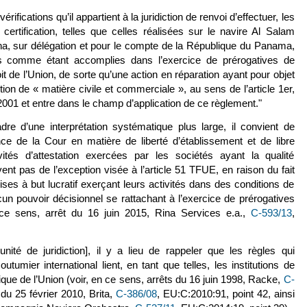
rifications qu’il appartient à la juridiction de renvoi d’effectuer, les
 certification, telles que celles réalisées sur le navire Al Salam
na, sur délégation et pour le compte de la République du Panama,
s comme étant accomplies dans l’exercice de prérogatives de
t de l’Union, de sorte qu’une action en réparation ayant pour objet
tion de « matière civile et commerciale », au sens de l’article 1er,
001 et entre dans le champ d’application de ce règlement."
dre d’une interprétation systématique plus large, il convient de
nce de la Cour en matière de liberté d’établissement et de libre
vités d’attestation exercées par les sociétés ayant la qualité
ent pas de l’exception visée à l’article 51 TFUE, en raison du fait
ses à but lucratif exerçant leurs activités dans des conditions de
un pouvoir décisionnel se rattachant à l’exercice de prérogatives
 ce sens, arrêt du 16 juin 2015, Rina Services e.a.,
C‑593/13
(le
,
unité de juridiction], il y a lieu de rappeler que les règles qui
outumier international lient, en tant que telles, les institutions de
ridique de l’Union (voir, en ce sens, arrêts du 16 juin 1998, Racke,
C-
du 25 février 2010, Brita,
C-386/08
(le lien est externe)
, EU:C:2010:91, point 42, ainsi