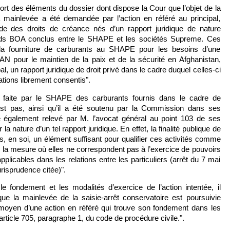
sort des éléments du dossier dont dispose la Cour que l’objet de la
la mainlevée a été demandée par l’action en référé au principal,
de des droits de créance nés d’un rapport juridique de nature
ords BOA conclus entre le SHAPE et les sociétés Supreme. Ces
r la fourniture de carburants au SHAPE pour les besoins d’une
OTAN pour le maintien de la paix et de la sécurité en Afghanistan,
pal, un rapport juridique de droit privé dans le cadre duquel celles-ci
ations librement consentis".
ure faite par le SHAPE des carburants fournis dans le cadre de
st pas, ainsi qu’il a été soutenu par la Commission dans ses
té également relevé par M. l’avocat général au point 103 de ses
la nature d’un tel rapport juridique. En effet, la finalité publique de
as, en soi, un élément suffisant pour qualifier ces activités comme
s la mesure où elles ne correspondent pas à l’exercice de pouvoirs
plicables dans les relations entre les particuliers (arrêt du 7 mai
urisprudence citée)".
 fondement et les modalités d’exercice de l’action intentée, il
ue la mainlevée de la saisie-arrêt conservatoire est poursuivie
u moyen d’une action en référé qui trouve son fondement dans les
article 705, paragraphe 1, du code de procédure civile.".