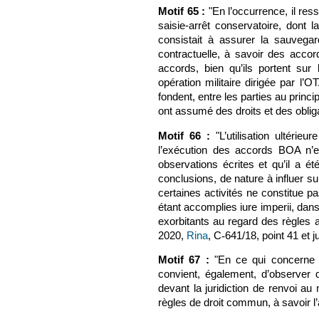
Motif 65 :
"En l’occurrence, il res
saisie-arrêt conservatoire, dont 
consistait à assurer la sauvegar
contractuelle, à savoir des acc
accords, bien qu’ils portent su
opération militaire dirigée par l’
fondent, entre les parties au princi
ont assumé des droits et des oblig
Motif 66 :
"L’utilisation ultérie
l’exécution des accords BOA n’e
observations écrites et qu’il a é
conclusions, de nature à influer sur 
certaines activités ne constitue p
étant accomplies iure imperii, dan
exorbitants au regard des règles ap
2020,
Rina
, C
‑
641/18, point 41 et j
Motif 67 :
"En ce qui concerne le
convient, également, d’observer q
devant la juridiction de renvoi a
règles de droit commun, à savoir l’