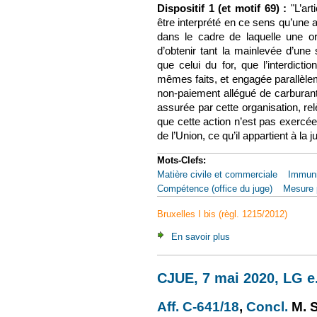
Dispositif 1 (et motif 69) :
"L’art
être interprété en ce sens qu’une a
dans le cadre de laquelle une or
d’obtenir tant la mainlevée d’une
que celui du for, que l’interdict
mêmes faits, et engagée parallèle
non-paiement allégué de carburant
assurée par cette organisation, re
que cette action n’est pas exercée
de l’Union, ce qu’il appartient à la j
Mots-Clefs:
Matière civile et commerciale
Immuni
Compétence (office du juge)
Mesure p
Bruxelles I bis (règl. 1215/2012)
En savoir plus
à propos de CJUE, 3 
CJUE, 7 mai 2020, LG e.a
Aff. C-641/18
(le lien est 
,
Concl.
(le 
M. 