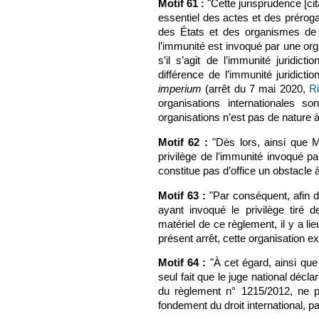
Motif 61 :
"Cette jurisprudence [cit
essentiel des actes et des prérogat
des États et des organismes de d
l’immunité est invoqué par une org
s’il s’agit de l’immunité juridic
différence de l’immunité juridicti
imperium
(arrêt du 7 mai 2020,
R
organisations internationales so
organisations n’est pas de nature à
Motif 62 :
"Dès lors, ainsi que M.
privilège de l’immunité invoqué par
constitue pas d’office un obstacle 
Motif 63 :
"Par conséquent, afin de
ayant invoqué le privilège tiré 
matériel de ce règlement, il y a l
présent arrêt, cette organisation 
Motif 64 :
"À cet égard, ainsi que 
seul fait que le juge national décl
du règlement n° 1215/2012, ne po
fondement du droit international, par