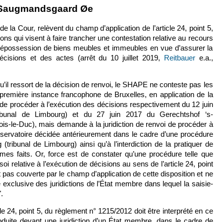
 externe)
lien est externe)
Saugmandsgaard Øe
e la Cour, relèvent du champ d’application de l’article 24, point 5,
ns qui visent à faire trancher une contestation relative au recours
la dépossession de biens meubles et immeubles en vue d’assurer la
cisions et des actes (arrêt du 10 juillet 2019,
Reitbauer
e.a.,
u’il ressort de la décision de renvoi, le SHAPE ne conteste pas les
 première instance francophone de Bruxelles, en application de la
n de procéder à l’exécution des décisions respectivement du 12 juin
ibunal de Limbourg) et du 27 juin 2017 du Gerechtshof ‘s-
is-le-Duc), mais demande à la juridiction de renvoi de procéder à
onservatoire décidée antérieurement dans le cadre d’une procédure
(tribunal de Limbourg) ainsi qu’à l’interdiction de la pratiquer de
s faits. Or, force est de constater qu’une procédure telle que
 soi relative à l’exécution de décisions au sens de l’article 24, point
 pas couverte par le champ d’application de cette disposition et ne
xclusive des juridictions de l’État membre dans lequel la saisie-
.
cle 24, point 5, du règlement n° 1215/2012 doit être interprété en ce
roduite devant une juridiction d’un État membre, dans le cadre de