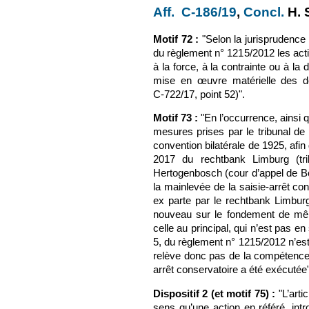
Aff. C-186/19
(le lien est
,
Concl.
(le 
H. 
Motif 72 :
"Selon la jurisprudence d
du règlement n° 1215/2012 les actio
à la force, à la contrainte ou à 
mise en œuvre matérielle des dé
C‑722/17, point 52)".
Motif 73 :
"En l’occurrence, ainsi q
mesures prises par le tribunal de
convention bilatérale de 1925, afi
2017 du rechtbank Limburg (tr
Hertogenbosch (cour d’appel de Bo
la mainlevée de la saisie-arrêt c
ex parte par le rechtbank Limburg 
nouveau sur le fondement de même
celle au principal, qui n’est pas en
5, du règlement n° 1215/2012 n’est
relève donc pas de la compétence e
arrêt conservatoire a été exécutée"
Dispositif 2 (et motif 75) :
"L’arti
sens qu’une action en référé, int