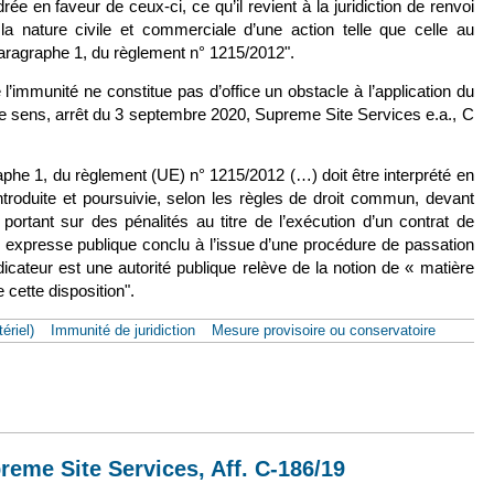
rée en faveur de ceux-ci, ce qu’il revient à la juridiction de renvoi
à la nature civile et commerciale d’une action telle que celle au
, paragraphe 1, du règlement n° 1215/2012".
de l’immunité ne constitue pas d’office un obstacle à l’application du
ce sens, arrêt du 3 septembre 2020, Supreme Site Services e.a., C
graphe 1, du règlement (UE) n° 1215/2012 (…) doit être interprété en
ntroduite et poursuivie, selon les règles de droit commun, devant
portant sur des pénalités au titre de l’exécution d’un contrat de
e expresse publique conclu à l’issue d’une procédure de passation
cateur est une autorité publique relève de la notion de « matière
 cette disposition".
ériel)
Immunité de juridiction
Mesure provisoire ou conservatoire
oct. 2021, TOTO, Aff. C-581/20
reme Site Services, Aff. C-186/19