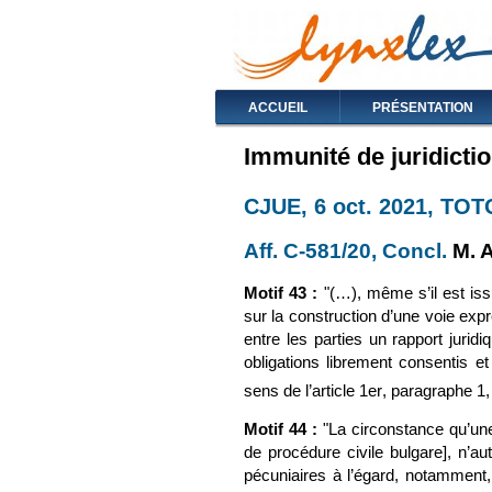
ACCUEIL
PRÉSENTATION
Immunité de juridicti
CJUE, 6 oct. 2021, TOTO
Aff. C-581/20,
(le lien est
Concl.
(le 
M. A
Motif 43 :
"(…), même s’il est is
sur la construction d’une voie expr
entre les parties un rapport jurid
obligations librement consentis et
sens de l’article 1er
, paragraphe 1,
Motif 44 :
"La circonstance qu’une 
de procédure civile bulgare], n’au
pécuniaires à l’égard, notamment, 