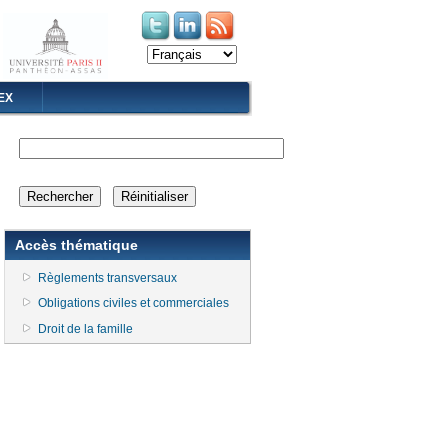
(le lien est externe)
(le lien est externe)
EX
Accès thématique
Règlements transversaux
Obligations civiles et commerciales
Droit de la famille