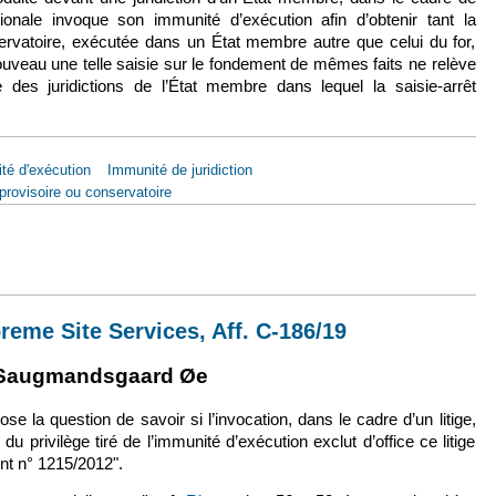
tionale invoque son immunité d’exécution afin d’obtenir tant la
ervatoire, exécutée dans un État membre autre que celui du for,
 nouveau une telle saisie sur le fondement de mêmes faits ne relève
des juridictions de l’État membre dans lequel la saisie-arrêt
té d'exécution
Immunité de juridiction
rovisoire ou conservatoire
sept. 2020, Supreme Site Services, Aff. C-186/19
reme Site Services, Aff. C-186/19
 externe)
lien est externe)
Saugmandsgaard Øe
se la question de savoir si l’invocation, dans le cadre d’un litige,
du privilège tiré de l’immunité d’exécution exclut d’office ce litige
nt n° 1215/2012".