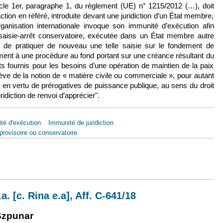
icle 1er, paragraphe 1, du règlement (UE) n° 1215/2012 (…), doit
ction en référé, introduite devant une juridiction d’un État membre,
ganisation internationale invoque son immunité d’exécution afin
 saisie-arrêt conservatoire, exécutée dans un État membre autre
ion de pratiquer de nouveau une telle saisie sur le fondement de
ment à une procédure au fond portant sur une créance résultant du
s fournis pour les besoins d’une opération de maintien de la paix
lève de la notion de « matière civile ou commerciale », pour autant
 en vertu de prérogatives de puissance publique, au sens du droit
uridiction de renvoi d’apprécier".
té d'exécution
Immunité de juridiction
rovisoire ou conservatoire
sept. 2020, Supreme Site Services, Aff. C-186/19
. [c. Rina e.a], Aff. C-641/18
externe)
lien est externe)
Szpunar