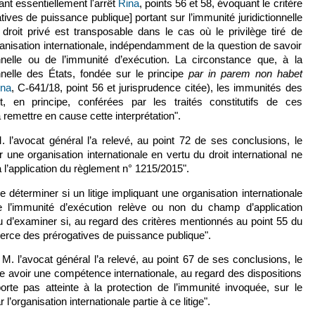
ant essentiellement l'arrêt
Rina
, points 56 et 58, évoquant le critère
ives de puissance publique] portant sur l’immunité juridictionnelle
roit privé est transposable dans le cas où le privilège tiré de
anisation internationale, indépendamment de la question de savoir
tionnelle ou de l’immunité d’exécution. La circonstance que, à la
onnelle des États, fondée sur le principe
par in parem non habet
ina
, C
‑
641/18, point 56 et jurisprudence citée), les immunités des
nt, en principe, conférées par les traités constitutifs de ces
 remettre en cause cette interprétation".
 l’avocat général l’a relevé, au point 72 de ses conclusions, le
 une organisation internationale en vertu du droit international ne
à l’application du règlement n° 1215/2015".
 déterminer si un litige impliquant une organisation internationale
de l’immunité d’exécution relève ou non du champ d’application
ieu d’examiner si, au regard des critères mentionnés au point 55 du
exerce des prérogatives de puissance publique".
M. l’avocat général l’a relevé, au point 67 de ses conclusions, le
are avoir une compétence internationale, au regard des dispositions
rte pas atteinte à la protection de l’immunité invoquée, sur le
 l’organisation internationale partie à ce litige".