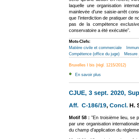
laquelle une organisation interna
mainlevée d’une saisie-arrêt cons
que l’interdiction de pratiquer de
pas de la compétence exclusive 
conservatoire a été exécutée".
Mots-Clefs:
Matière civile et commerciale
Immuni
Compétence (office du juge)
Mesure p
Bruxelles I bis (règl. 1215/2012)
En savoir plus
à propos de CJUE, 3 
CJUE, 3 sept. 2020, Sup
Aff. C-186/19
(le lien est
,
Concl.
(le 
H. 
Motif 58 :
"En troisième lieu, se po
par une organisation internationale 
du champ d’application du règleme