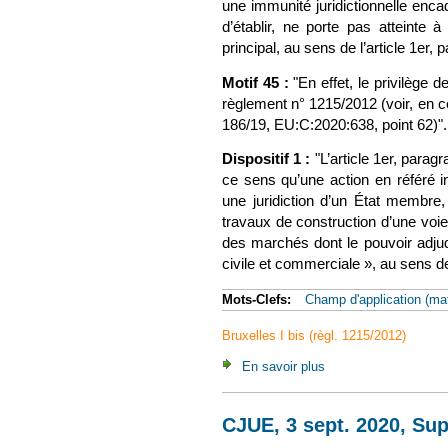
une immunité juridictionnelle encad
d’établir, ne porte pas atteinte 
principal, au sens de l’article 1er
Motif 45 :
"En effet, le privilège 
règlement n° 1215/2012 (voir, en 
186/19, EU:C:2020:638, point 62)".
Dispositif 1 :
"L’article 1er, para
ce sens qu’une action en référé i
une juridiction d’un État membre, 
travaux de construction d’une voi
des marchés dont le pouvoir adjudi
civile et commerciale », au sens de
Mots-Clefs:
Champ d'application (mat
Bruxelles I bis (règl. 1215/2012)
En savoir plus
à propos de CJUE, 6 
CJUE, 3 sept. 2020, Sup