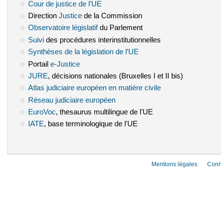
Cour de justice de l'UE
(le lien est externe)
Direction
Justice
(le lien est externe)
de la Commission
Observatoire législatif
(le lien est externe)
du Parlement
Suivi
(le lien est externe)
des procédures interinstitutionnelles
Synthèses de la législation de l’UE
(le lien est externe)
Portail
e-Justice
(le lien est externe)
JURE
(le lien est externe)
, décisions nationales (Bruxelles I et II bis)
Atlas judiciaire européen en matière civile
(le lien est externe)
Réseau judiciaire européen
(le lien est externe)
EuroVoc
(le lien est externe)
, thesaurus multilingue de l'UE
IATE
(le lien est externe)
, base terminologique de l'UE
Mentions légales
Conn