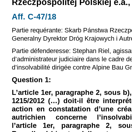
Rzeczpospolitej Polskiej e.a.,
Aff. C-47/18
(le lien est externe)
Partie requérante:
Skarb Pánstwa Rzeczpos
Generalny Dyrektor Dróg Krajowych i Autr
Partie défenderesse:
Stephan Riel, agissan
d’administrateur judiciaire dans le cadre d
d’insolvabilité dirigée contre Alpine Bau
Question 1:
L’article 1er, paragraphe 2, sous b)
1215/2012 (…) doit-il être interpr
action en constatation d’une créa
autrichien concerne l’insolv
l’article 1er, paragraphe 2, so