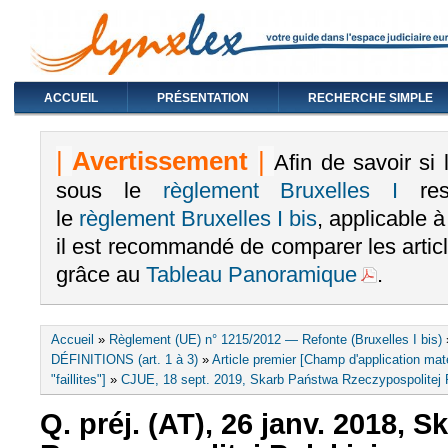
ACCUEIL
PRÉSENTATION
RECHERCHE SIMPLE
|
Avertissement
|
Afin de savoir si
sous le
règlement Bruxelles I
rest
le
règlement Bruxelles I bis
, applicable 
il est recommandé de comparer les arti
grâce au
Tableau Panoramique
.
Vous êtes ici
Accueil
»
Règlement (UE) n° 1215/2012 — Refonte (Bruxelles I bis)
DÉFINITIONS (art. 1 à 3)
»
Article premier [Champ d'application maté
"faillites"]
»
CJUE, 18 sept. 2019, Skarb Państwa Rzeczypospolitej Pol
Q. préj. (AT), 26 janv. 2018, 