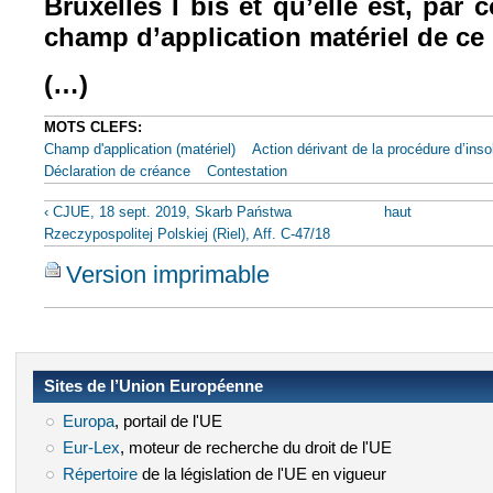
Bruxelles I bis et qu’elle est, par
champ d’application matériel de ce
(…)
MOTS CLEFS:
Champ d'application (matériel)
Action dérivant de la procédure d’insol
Déclaration de créance
Contestation
‹ CJUE, 18 sept. 2019, Skarb Państwa
haut
Rzeczypospolitej Polskiej (Riel), Aff. C‑47/18
Version imprimable
Sites de l’Union Européenne
Europa
(le lien est externe)
, portail de l'UE
Eur-Lex
(le lien est externe)
, moteur de recherche du droit de l'UE
Répertoire
(le lien est externe)
de la législation de l'UE en vigueur