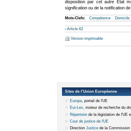
disposition par cet autre État m
signification ou de la notification d
Mots-Clefs:
Compétence
Domicile
‹ Article 62
Version imprimable
Sites de l’Union Européenne
Europa
(le lien est externe)
, portail de l'UE
Eur-Lex
(le lien est externe)
, moteur de recherche du dro
Répertoire
(le lien est externe)
de la législation de l'UE 
Cour de justice de l'UE
(le lien est e
Direction
Justice
(le lien est externe)
de la Commission