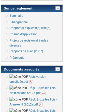
Sur ce règlement
Sommaire
Bibliographie
Rapport(s) explicatif(s) utile(s)
Champ d'application
Projets de révision et études
diverses
Rapports de suivi (2007)
Préambule
Documents associés
RIbis version
onsolidée.pdf
Règl. Bruxelles I bis -
Notifications art. 76.pdf
Règl. Bruxelles I bis -
Annexe III (2012).pdf
Règl. Bruxelles I bis -