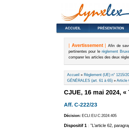
ACCUEIL
PRÉSENTATION
|
Avertissement
|
Afin de sav
pertinentes pour le
règlement Bruxe
comparer les articles des deux règ
Vous êtes ici
Accueil
»
Règlement (UE) n° 1215/20
GÉNÉRALES (art. 61 à 65)
»
Article
CJUE, 16 mai 2024, « T
Aff. C-222/23
(le lien est 
Décision:
ECLI:EU:C:2024:405
Dispositif 1
"L’article 62, parag
: