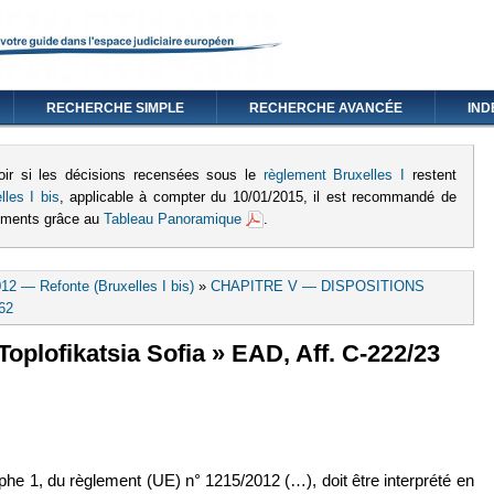
RECHERCHE SIMPLE
RECHERCHE AVANCÉE
IND
oir si les décisions recensées sous le
règlement Bruxelles I
restent
lles I bis
, applicable à compter du 10/01/2015, il est recommandé de
lements grâce au
Tableau Panoramique
.
12 — Refonte (Bruxelles I bis)
»
CHAPITRE V — DISPOSITIONS
 62
oplofikatsia Sofia » EAD, Aff. C-222/23
externe)
raphe 1, du règlement (UE) n° 1215/2012 (…), doit être interprété en