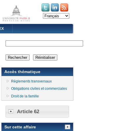
(le lien est externe)
(le lien est externe)
EX
Accès thématique
Règlements transversaux
Obligations civiles et commerciales
Droit de la famille
Article 62
Sur cette affaire