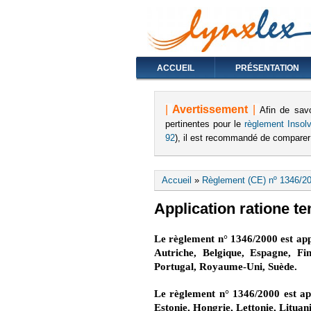
ACCUEIL
PRÉSENTATION
|
Avertissement
|
Afin de sav
pertinentes pour le
règlement Insolva
92
), il est recommandé de comparer
Vous êtes ici
Accueil
»
Règlement (CE) nº 1346/20
Application ratione te
Le règlement n° 1346/2000 est appl
Autriche, Belgique, Espagne, Fi
Portugal, Royaume-Uni, Suède.
Le règlement n° 1346/2000 est app
Estonie, Hongrie, Lettonie, Lituan