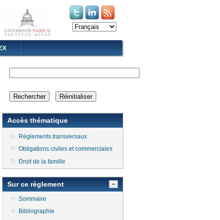
(le lien est externe)
(le lien est externe)
EX
Accès thématique
Règlements transversaux
Obligations civiles et commerciales
Droit de la famille
Sur ce règlement
Sommaire
Bibliographie