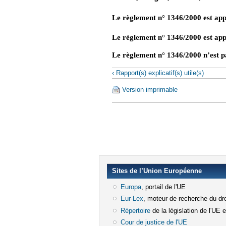
Le règlement n° 1346/2000 est appl
Le règlement n° 1346/2000 est appl
Le règlement n° 1346/2000 n’est 
‹ Rapport(s) explicatif(s) utile(s)
Version imprimable
Sites de l’Union Européenne
Europa
(le lien est externe)
, portail de l'UE
Eur-Lex
(le lien est externe)
, moteur de recherche du dro
Répertoire
(le lien est externe)
de la législation de l'UE 
Cour de justice de l'UE
(le lien est e