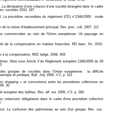
La déclaration d’une créance d’une société étrangère dans le cadre
Rev. sociétés 2010. 187
 La procédure secondaire du règlement (CE) n°1346/2000 : mode
n de la notion d’établissement principal, Rev. proc. coll. 2007. 112
es commerciales au sein de l'Union européenne: Un paysage en
ité de la compensation en matière financière, RD banc. fin. 2010.
le à la compensation, RDC belge, 2006. 934
aldman, Note sous Article 3 du Règlement européen 1346/2000 du 29
0
s des groupes de sociétés dans l'Union européenne : la difficile
omique et juridique, Bull. Joly 2006, n°2, p. 151
um shopping » et concurrence entre les procédures collectives en
009. 30
oit européen des faillites, Rev. aff. eur. 2005, n°2, p. 260
es créanciers obligataires dans le cadre d'une procédure collective
5
ivé, La confusion des patrimoines au sein d'un groupe, Rev. soc.