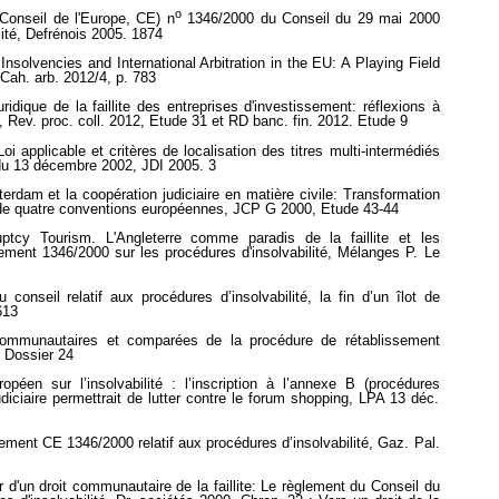
o
Conseil de l'Europe, CE) n
1346/2000 du Conseil du 29 mai 2000
lité, Defrénois 2005. 1874
Insolvencies and International Arbitration in the EU: A Playing Field
Cah. arb. 2012/4, p. 783
ridique de la faillite des entreprises d'investissement: réflexions à
n, Rev. proc. coll. 2012, Etude 31 et RD banc. fin. 2012. Etude 9
i applicable et critères de localisation des titres multi-intermédiés
du 13 décembre 2002, JDI 2005. 3
erdam et la coopération judiciaire en matière civile: Transformation
e quatre conventions européennes, JCP G 2000, Etude 43-44
uptcy Tourism. L'Angleterre comme paradis de la faillite et les
ement 1346/2000 sur les procédures d'insolvabilité, Mélanges P. Le
onseil relatif aux procédures d’insolvabilité, la fin d’un îlot de
613
communautaires et comparées de la procédure de rétablissement
. Dossier 24
éen sur l’insolvabilité : l’inscription à l’annexe B (procédures
iciaire permettrait de lutter contre le forum shopping, LPA 13 déc.
lement CE 1346/2000 relatif aux procédures d’insolvabilité, Gaz. Pal.
r d'un droit communautaire de la faillite: Le règlement du Conseil du