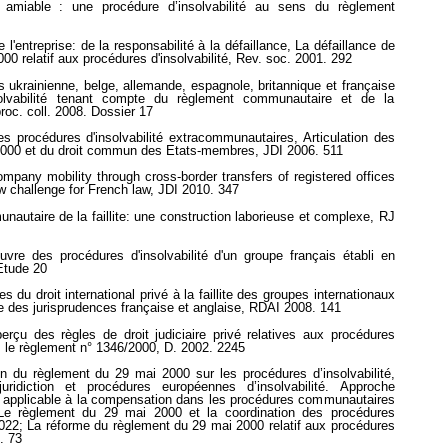
n amiable : une procédure d’insolvabilité au sens du règlement
l'entreprise: de la responsabilité à la défaillance, La défaillance de
000 relatif aux procédures d'insolvabilité, Rev. soc. 2001. 292
 ukrainienne, belge, allemande, espagnole, britannique et française
solvabilité tenant compte du règlement communautaire et de la
roc. coll. 2008. Dossier 17
s procédures d'insolvabilité extracommunautaires, Articulation des
2000 et du droit commun des Etats-membres, JDI 2006. 511
mpany mobility through cross-border transfers of registered offices
w challenge for French law, JDI 2010. 347
unautaire de la faillite: une construction laborieuse et complexe, RJ
vre des procédures d'insolvabilité d'un groupe français établi en
Etude 20
du droit international privé à la faillite des groupes internationaux
e des jurisprudences française et anglaise, RDAI 2008. 141
rçu des règles de droit judiciaire privé relatives aux procédures
s le règlement n° 1346/2000, D. 2002. 2245
on du règlement du 29 mai 2000 sur les procédures d’insolvabilité,
idiction et procédures européennes d’insolvabilité. Approche
oi applicable à la compensation dans les procédures communautaires
; Le règlement du 29 mai 2000 et la coordination des procédures
1022; La réforme du règlement du 29 mai 2000 relatif aux procédures
. 73