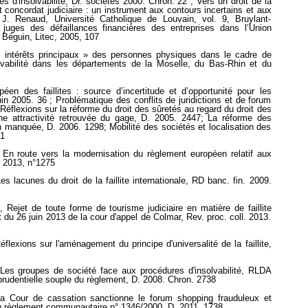
s d'insolvabilité, Dr. sociétés 2000. Chron. 22 ; Vers un droit de la
 et concordat judiciaire : un instrument aux contours incertains et aux
e J. Renaud, Université Catholique de Louvain, vol. 9, Bruylant-
uges des défaillances financières des entreprises dans l’Union
 Béguin, Litec, 2005, 107
s intérêts principaux » des personnes physiques dans le cadre de
olvabilité dans les départements de la Moselle, du Bas-Rhin et du
en des faillites : source d’incertitude et d’opportunité pour les
in 2005. 36 ; Problématique des conflits de juridictions et de forum
Réflexions sur la réforme du droit des sûretés au regard du droit des
une attractivité retrouvée du gage, D. 2005. 2447; La réforme des
n manquée, D. 2006. 1298; Mobilité des sociétés et localisation des
41
En route vers la modernisation du règlement européen relatif aux
E 2013, n°1275
 lacunes du droit de la faillite internationale, RD banc. fin. 2009.
ejet de toute forme de tourisme judiciaire en matière de faillite
êt du 26 juin 2013 de la cour d'appel de Colmar, Rev. proc. coll. 2013.
lexions sur l'aménagement du principe d'universalité de la faillite,
es groupes de société face aux procédures d'insolvabilité, RLDA
sprudentielle souple du règlement, D. 2008. Chron. 2738
 Cour de cassation sanctionne le forum shopping frauduleux et
 du règlement communautaire n° 1346/2000, D. 2011. 1738