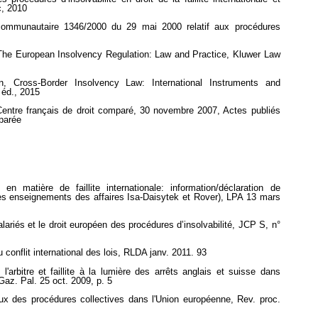
c, 2010
ommunautaire 1346/2000 du 29 mai 2000 relatif aux procédures
 The European Insolvency Regulation: Law and Practice, Kluwer Law
, Cross-Border Insolvency Law: International Instruments and
 éd., 2015
, Centre français de droit comparé, 30 novembre 2007, Actes publiés
mparée
en matière de faillite internationale: information/déclaration de
s enseignements des affaires Isa-Daisytek et Rover), LPA 13 mars
alariés et le droit européen des procédures d’insolvabilité, JCP S, n°
 conflit international des lois, RLDA janv. 2011. 93
arbitre et faillite à la lumière des arrêts anglais et suisse dans
 Gaz. Pal. 25 oct. 2009, p. 5
aux des procédures collectives dans l'Union européenne, Rev. proc.