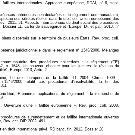
aillites internationales. Approche européenne, RDAI, n° 6, sept.
s créances antérieures non déclarées et le règlement communautaire,
approche des sûretés réelles dans le droit de l’Union européenne des
 févr. 2011. 31; Aspects internationaux du droit social des procédures
2. Dossier 11; La loi de sauvegarde et l'Europe, Dr. et patr. 2013, n°
biens dispersés sur le territoire de plusieurs États, Rev. proc. coll.
pétence juridictionnelle dans le règlement n° 1346/2000, Mélanges
 communautaire des procédures collectives : le règlement (CE)
, p. 1648; Un nouveau chantier pour les juristes: la révision du
lité", Europe 2013, Actu. 2
ine, Le droit européen de la faillite, D. 2004. Chron. 1009 ;
n°1346/2000 relatif aux procédures d’insolvabilité, la fin des
 811
rié-Bon, Premières applications du règlement : la recherche de
19
 Ouverture d’une « faillite européenne », Rev. proc. coll. 2008.
procédures de surendettement et de faillite internationale ouvertes
 Rev. crit. DIP 2002. 491
en droit international privé, RD banc. fin. 2012. Dossier 26