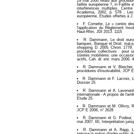
29 mai 2000 relatif aux procédure
faillite européenne ?, in Faillite
interférences multiples, Centr
Academia, 2002, p. 578 ; Les j
européenne, Etudes offertes à J.
F. Cornette, Le « centre de
l'application du Règlement Ins
Haut-Rhin, JDI 2013. 1115
R. Dammann, Le droit europé
banques, Banque et Droit, mai-ju
shopping, D. 2005. Chron. 1779; 
procédures collectives : pour 
sûretés mobilières: une occasio
actifs, Cah. dr. ent. mars 2006. 
R. Dammann et V. Bleicher, 
procédures d'insolvabilité, JCP 
R. Dammann et F. Lacroix, Les
Dossier 25
R. Dammann et A. Lavenant, R
internationale - A propos de l'arr
Etude 25
R. Dammann et M. Ollivry, Réf
JCP E 2006, n° 2628
R. Dammann et G. Podeur, L
mai 2007. 65; Interprétation juri
R. Dammann et A. Rapp, La
précise la notion d'ordre public