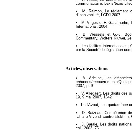
communautaire, LexisNexis Lite
M. Raimon, Le règlement c
d’insolvabilité, LGDJ 2007
M. Virgos et F. Garcimartin,
International, 2004
B. Wessels et G.-J. Boon
Commentary, Wolters Kluwer, 2e
Les faillites internationales
par la Société de législation co
Articles, observations
A. Adeline, Les créanciers 
créances/recouvrement (Quelque
2007, p. 9
V. Allegaert, Les droits des s
19, 9 mai 2007, 1342
L. d'Avout, Les quotas face au
D. Baizeau, Compétence de l'
l'affaire Vivendi contre Elektrim,
J. Barale, Les droits nation
coll. 2003. 75