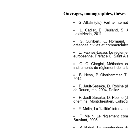
Ouvrages, monographies, thèses
G. Affaki (dir.), Faillite inter
L. Cadiet, E. Jeuland, S. A
LexisNexis, 2011
G. Cuniberti, C. Normand, F
créances civiles et commerciale
E. Fabries-Lecea, Le règlement 
européenne, Préface C. Saint Ala
G. C. Giorgini, Méthodes co
instruments de règlement de la fai
B. Hess, P. Oberhammer, T. 
2014
F. Jault-Seseke, D. Robine (dir.
de Rouen, mai 2004, Dalloz
F. Jault-Seseke, D. Robine (di
chemins, Montchrestien, Collect
F. Mélin, La “faillite” interna
F. Mélin, Le règlement comm
Bruylant, 2008
P. Nabet, La coordination des