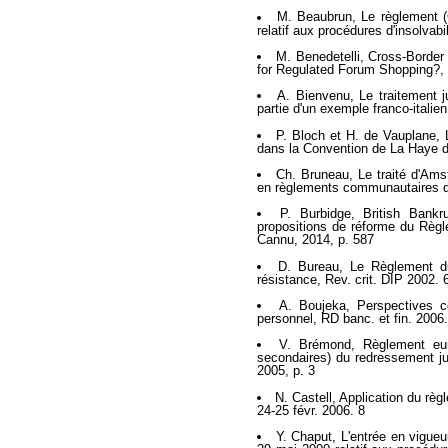
M. Beaubrun, Le règlement (
relatif aux procédures d'insolvabi
M. Benedetelli, Cross-Border 
for Regulated Forum Shopping?, 
A. Bienvenu, Le traitement ju
partie d'un exemple franco-italie
P. Bloch et H. de Vauplane, Lo
dans la Convention de La Haye 
Ch. Bruneau, Le traité d'Amst
en règlements communautaires d
P. Burbidge, British Bankr
propositions de réforme du Règl
Cannu, 2014, p. 587
D. Bureau, Le Règlement du c
résistance, Rev. crit. DIP 2002. 
A. Boujeka, Perspectives 
personnel, RD banc. et fin. 2006
V. Brémond, Règlement europ
secondaires) du redressement jud
2005, p. 3
N. Castell, Application du règ
24-25 févr. 2006. 8
Y. Chaput, L'entrée en vigueu