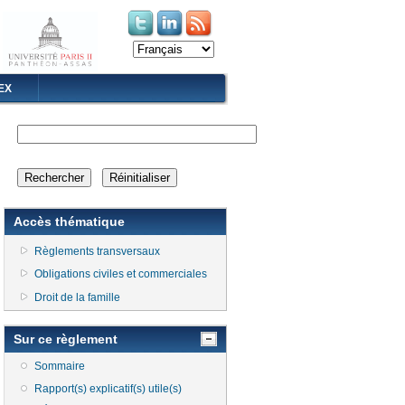
(le lien est externe)
(le lien est externe)
EX
Accès thématique
Règlements transversaux
Obligations civiles et commerciales
Droit de la famille
Sur ce règlement
Sommaire
Rapport(s) explicatif(s) utile(s)