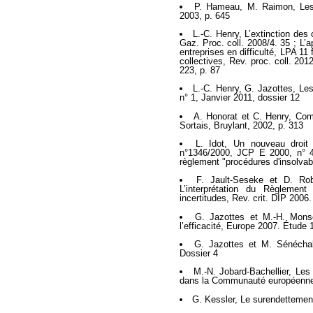
P. Hameau, M. Raimon, Les f
2003, p. 645
L.-C. Henry, L’extinction de
Gaz. Proc. coll. 2008/4. 35 ; L’
entreprises en difficulté, LPA 11
collectives, Rev. proc. coll. 201
223, p. 87
L.-C. Henry, G. Jazottes, Les 
n° 1, Janvier 2011, dossier 12
A. Honorat et C. Henry, Com
Sortais, Bruylant, 2002, p. 313
L. Idot, Un nouveau droit
n°1346/2000, JCP E 2000, n° 42
règlement "procédures d'insolvabi
F. Jault-Seseke et D. Rob
L’interprétation du Règlement 
incertitudes, Rev. crit. DIP 2006.
G. Jazottes et M.-H. Monsé
l’efficacité, Europe 2007. Étude 
G. Jazottes et M. Sénéchal,
Dossier 4
M.-N. Jobard-Bachellier, Les 
dans la Communauté européenne,
G. Kessler, Le surendettement 