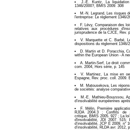
J.-E. Kuntz, La liquidatio
1346/2000?, BMIS 2009. 308
M.-N. Legrand, Les risques de 
l'entreprise: Le règlement 1346/2
F. Lévy, Comparaison des lois
relatives aux procédures d'in
jurisprudence de la CJCE, Rev. p
V. Marquette et C. Barbé, Le
dispositions du règlement 1346/
D. Martin et D. Poracchia, Co
within the European Union - A ne
A. Martin-Serf, Le droit comm
com. 2004, Hors série, p. 145
V. Martinez, La mise en oeu
Espagne, Rev. proc. coll. 2009. 
M. Matousekova, Les réponses 
de sociétés: analyse comparativ
M.-E. Mathieu-Bouyssou, Ape
d’insolvabilité européennes aprè
F. Mélin, Première applicati
RJDA 2004.3 ; Conflits de jur
critique, BMIS 2005. 927 ; La l
d'insolvabilité, JDI 2007. 515
d’insolvabilité, JCP E 2009, n° 
d’insolvabilité, RLDA avr. 2012, p