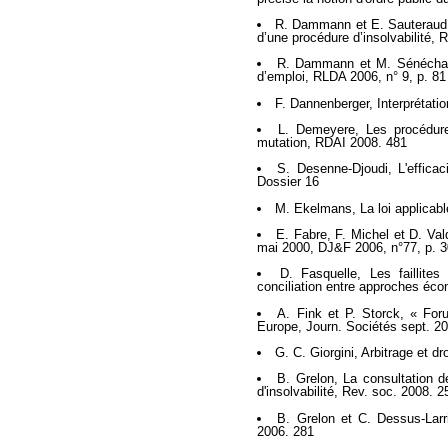
R. Dammann et E. Sauteraud, 
d’une procédure d’insolvabilité, 
R. Dammann et M. Sénéchal,
d’emploi, RLDA 2006, n° 9, p. 81
F. Dannenberger, Interprétatio
L. Demeyere, Les procédur
mutation, RDAI 2008. 481
S. Desenne-Djoudi, L'efficac
Dossier 16
M. Ekelmans, La loi applicab
E. Fabre, F. Michel et D. V
mai 2000, DJ&F 2006, n°77, p. 3
D. Fasquelle, Les faillite
conciliation entre approches écon
A. Fink et P. Storck, « For
Europe, Journ. Sociétés sept. 2
G. C. Giorgini, Arbitrage et dr
B. Grelon, La consultation d
d'insolvabilité, Rev. soc. 2008. 2
B. Grelon et C. Dessus-Larr
2006. 281