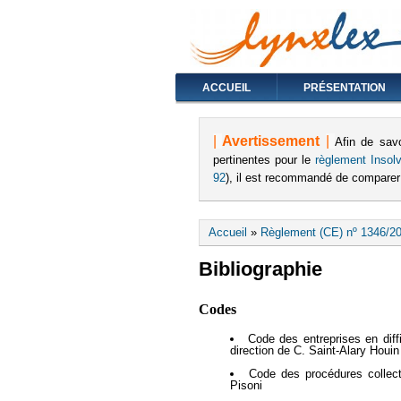
ACCUEIL
PRÉSENTATION
|
Avertissement
|
Afin de sav
pertinentes pour le
règlement Insolva
92
), il est recommandé de comparer
Vous êtes ici
Accueil
»
Règlement (CE) nº 1346/20
Bibliographie
Codes
Code des entreprises en diffi
direction de C. Saint-Alary Houin
Code des procédures collect
Pisoni