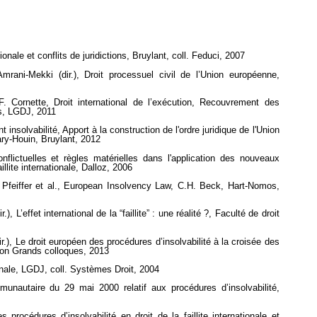
nationale et conflits de juridictions, Bruylant, coll. Feduci, 2007
mrani-Mekki (dir.), Droit processuel civil de l’Union européenne,
. Cornette, Droit international de l’exécution, Recouvrement des
s, LGDJ, 2011
insolvabilité, Apport à la construction de l'ordre juridique de l'Union
ry-Houin, Bruylant, 2012
nflictuelles et règles matérielles dans l'application des nouveaux
llite internationale, Dalloz, 2006
Pfeiffer et al., European Insolvency Law, C.H. Beck, Hart-Nomos,
), L’effet international de la “faillite” : une réalité ?, Faculté de droit
r.), Le droit européen des procédures d’insolvabilité à la croisée des
ion Grands colloques, 2013
tionale, LGDJ, coll. Systèmes Droit, 2004
unautaire du 29 mai 2000 relatif aux procédures d’insolvabilité,
 procédures d’insolvabilité en droit de la faillite internationale et