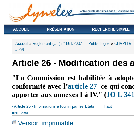
ACCUEIL
PRÉSENTATION
RECHERCHE SIMPLE
Vous êtes ici
Accueil
»
Règlement (CE) n° 861/2007 — Petits litiges
»
CHAPITRE 
à 29)
Article 26 - Modification des
"
La Commission est habilitée à adopte
conformité avec l
’
article 27
ce qui conc
apporter aux annexes I à IV." (
JO L 341
‹ Article 25 - Informations à fournir par les États
haut
membres
Version imprimable