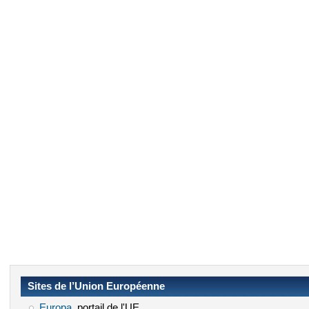
Sites de l’Union Européenne
Europa
(le lien est externe)
, portail de l'UE