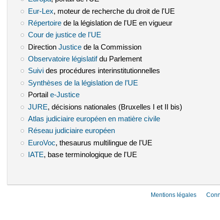
Eur-Lex
(le lien est externe)
, moteur de recherche du droit de l'UE
Répertoire
(le lien est externe)
de la législation de l'UE en vigueur
Cour de justice de l'UE
(le lien est externe)
Direction
Justice
(le lien est externe)
de la Commission
Observatoire législatif
(le lien est externe)
du Parlement
Suivi
(le lien est externe)
des procédures interinstitutionnelles
Synthèses de la législation de l’UE
(le lien est externe)
Portail
e-Justice
(le lien est externe)
JURE
(le lien est externe)
, décisions nationales (Bruxelles I et II bis)
Atlas judiciaire européen en matière civile
(le lien est externe)
Réseau judiciaire européen
(le lien est externe)
EuroVoc
(le lien est externe)
, thesaurus multilingue de l'UE
IATE
(le lien est externe)
, base terminologique de l'UE
Mentions légales
Conn