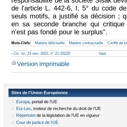
responsabilité de la société Sisak deva
de l'article L. 442-6, I, 5° du code 
seuls motifs, a justifié sa décision ;
en sa seconde branche qui critique
n'est pas fondé pour le surplus".
Mots-Clefs:
Matière délictuelle
Matière contractuelle
Conflit de lo
‹ Civ. 1e, 23 nov. 2022, n° 21-10220
haut
Version imprimable
Sites de l’Union Européenne
Europa
(le lien est externe)
, portail de l'UE
Eur-Lex
(le lien est externe)
, moteur de recherche du droit de l'UE
Répertoire
(le lien est externe)
de la législation de l'UE en vigueur
Cour de justice de l'UE
(le lien est externe)