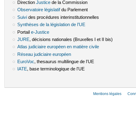
Direction
Justice
(le lien est externe)
de la Commission
Observatoire législatif
(le lien est externe)
du Parlement
Suivi
(le lien est externe)
des procédures interinstitutionnelles
Synthèses de la législation de l’UE
(le lien est externe)
Portail
e-Justice
(le lien est externe)
JURE
(le lien est externe)
, décisions nationales (Bruxelles I et II bis)
Atlas judiciaire européen en matière civile
(le lien est externe)
Réseau judiciaire européen
(le lien est externe)
EuroVoc
(le lien est externe)
, thesaurus multilingue de l'UE
IATE
(le lien est externe)
, base terminologique de l'UE
Mentions légales
Conn