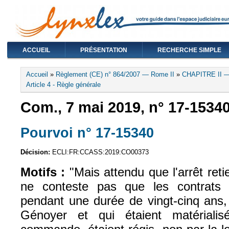
ACCUEIL
PRÉSENTATION
RECHERCHE SIMPLE
Vous êtes ici
Accueil
»
Règlement (CE) n° 864/2007 — Rome II
»
CHAPITRE II —
Article 4 - Règle générale
Com., 7 mai 2019, n° 17-1534
Pourvoi n° 17-15340
(le lien est exte
Décision:
ECLI:FR:CCASS:2019:CO00373
Motifs :
"Mais attendu que l'arrêt reti
ne conteste pas que les contrats d
pendant une durée de vingt-cinq ans, 
Génoyer et qui étaient matérial