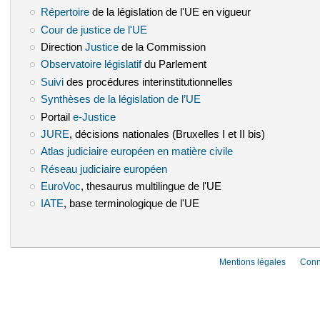
Répertoire
(le lien est externe)
de la législation de l'UE en vigueur
Cour de justice de l'UE
(le lien est externe)
Direction
Justice
(le lien est externe)
de la Commission
Observatoire législatif
(le lien est externe)
du Parlement
Suivi
(le lien est externe)
des procédures interinstitutionnelles
Synthèses de la législation de l’UE
(le lien est externe)
Portail
e-Justice
(le lien est externe)
JURE
(le lien est externe)
, décisions nationales (Bruxelles I et II bis)
Atlas judiciaire européen en matière civile
(le lien est externe)
Réseau judiciaire européen
(le lien est externe)
EuroVoc
(le lien est externe)
, thesaurus multilingue de l'UE
IATE
(le lien est externe)
, base terminologique de l'UE
Mentions légales
Conn