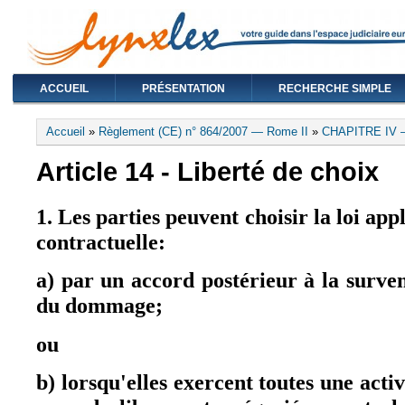
ACCUEIL
PRÉSENTATION
RECHERCHE SIMPLE
Vous êtes ici
Accueil
»
Règlement (CE) n° 864/2007 — Rome II
»
CHAPITRE IV —
Article 14 - Liberté de choix
1. Les parties peuvent choisir la loi app
contractuelle:
a) par un accord postérieur à la surve
du dommage;
ou
b) lorsqu'elles exercent toutes une act