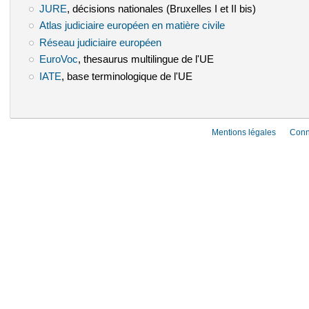
JURE
(le lien est externe)
, décisions nationales (Bruxelles I et II bis)
Atlas judiciaire européen en matière civile
(le lien est externe)
Réseau judiciaire européen
(le lien est externe)
EuroVoc
(le lien est externe)
, thesaurus multilingue de l'UE
IATE
(le lien est externe)
, base terminologique de l'UE
Mentions légales
Conn