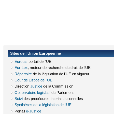
Sites de l’Union Européenne
Europa
(le lien est externe)
, portail de l'UE
Eur-Lex
(le lien est externe)
, moteur de recherche du droit de l'UE
Répertoire
(le lien est externe)
de la législation de l'UE en vigueur
Cour de justice de l'UE
(le lien est externe)
Direction
Justice
(le lien est externe)
de la Commission
Observatoire législatif
(le lien est externe)
du Parlement
Suivi
(le lien est externe)
des procédures interinstitutionnelles
Synthèses de la législation de l’UE
(le lien est externe)
Portail
e-Justice
(le lien est externe)