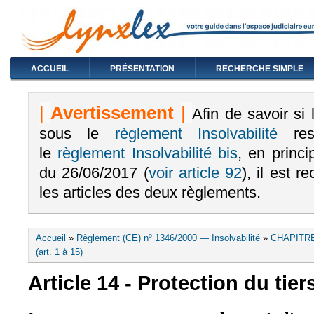
ACCUEIL
PRÉSENTATION
RECHERCHE SIMPLE
|
Avertissement
|
Afin de savoir si
sous le
règlement I
nsolvabilité
rest
le
règlement Insolvabilité bis
, en princ
du 26/06/2017 (
voir article 92
), il est
les articles des deux règlements
.
Vous êtes ici
Accueil
»
Règlement (CE) nº 1346/2000 — Insolvabilité
»
CHAPITR
(art. 1 à 15)
Article 14 - Protection du tie