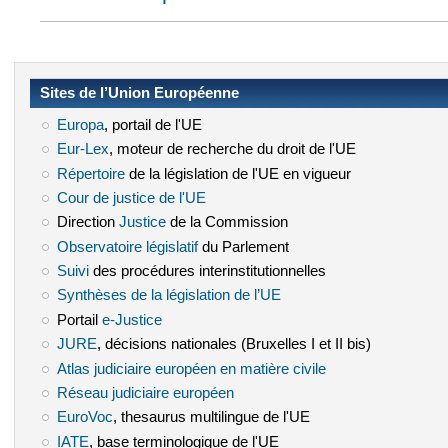
Sites de l’Union Européenne
Europa
(le lien est externe)
, portail de l'UE
Eur-Lex
(le lien est externe)
, moteur de recherche du droit de l'UE
Répertoire
(le lien est externe)
de la législation de l'UE en vigueur
Cour de justice de l'UE
(le lien est externe)
Direction
Justice
(le lien est externe)
de la Commission
Observatoire législatif
(le lien est externe)
du Parlement
Suivi
(le lien est externe)
des procédures interinstitutionnelles
Synthèses de la législation de l’UE
(le lien est externe)
Portail
e-Justice
(le lien est externe)
JURE
(le lien est externe)
, décisions nationales (Bruxelles I et II bis)
Atlas judiciaire européen en matière civile
(le lien est externe)
Réseau judiciaire européen
(le lien est externe)
EuroVoc
(le lien est externe)
, thesaurus multilingue de l'UE
IATE
(le lien est externe)
, base terminologique de l'UE