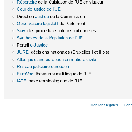
Répertoire
(le lien est externe)
de la législation de l'UE en vigueur
Cour de justice de l'UE
(le lien est externe)
Direction
Justice
(le lien est externe)
de la Commission
Observatoire législatif
(le lien est externe)
du Parlement
Suivi
(le lien est externe)
des procédures interinstitutionnelles
Synthèses de la législation de l’UE
(le lien est externe)
Portail
e-Justice
(le lien est externe)
JURE
(le lien est externe)
, décisions nationales (Bruxelles I et II bis)
Atlas judiciaire européen en matière civile
(le lien est externe)
Réseau judiciaire européen
(le lien est externe)
EuroVoc
(le lien est externe)
, thesaurus multilingue de l'UE
IATE
(le lien est externe)
, base terminologique de l'UE
Mentions légales
Conn