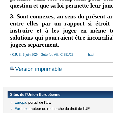
question et que sa loi permette leur jonc
3. Sont connexes, au sens du présent ar
entre elles par un rapport si étroit 
instruire et à les juger en même t
solutions qui pourraient être inconciliab
jugées séparément.
‹ CJUE, 6 juin 2024, Geterfer, Aff. C‑381/23
haut
Version imprimable
Sites de l’Union Européenne
Europa
(le lien est externe)
, portail de l'UE
Eur-Lex
(le lien est externe)
, moteur de recherche du droit de l'UE