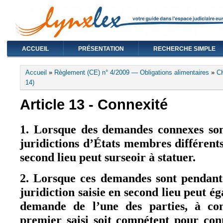
ACCUEIL
PRÉSENTATION
RECHERCHE SIMPLE
Vous êtes ici
Accueil
»
Règlement (CE) n° 4/2009 — Obligations alimentaires
»
C
14)
Article 13 - Connexité
1. Lorsque des demandes connexes son
juridictions d’États membres différents,
second lieu peut surseoir à statuer.
2. Lorsque ces demandes sont pendant
juridiction saisie en second lieu peut ég
demande de l’une des parties, à con
premier saisi soit compétent pour co