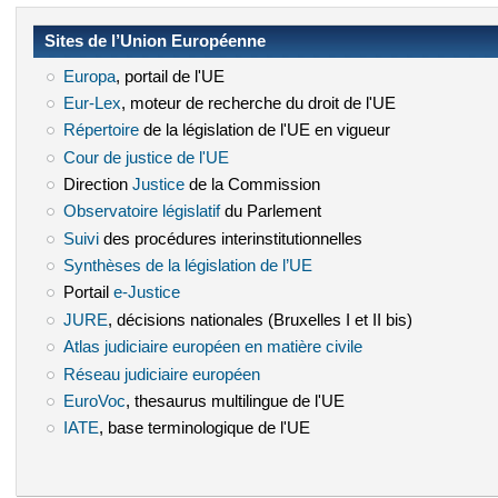
Sites de l’Union Européenne
Europa
(le lien est externe)
, portail de l'UE
Eur-Lex
(le lien est externe)
, moteur de recherche du droit de l'UE
Répertoire
(le lien est externe)
de la législation de l'UE en vigueur
Cour de justice de l'UE
(le lien est externe)
Direction
Justice
(le lien est externe)
de la Commission
Observatoire législatif
(le lien est externe)
du Parlement
Suivi
(le lien est externe)
des procédures interinstitutionnelles
Synthèses de la législation de l’UE
(le lien est externe)
Portail
e-Justice
(le lien est externe)
JURE
(le lien est externe)
, décisions nationales (Bruxelles I et II bis)
Atlas judiciaire européen en matière civile
(le lien est externe)
Réseau judiciaire européen
(le lien est externe)
EuroVoc
(le lien est externe)
, thesaurus multilingue de l'UE
IATE
(le lien est externe)
, base terminologique de l'UE