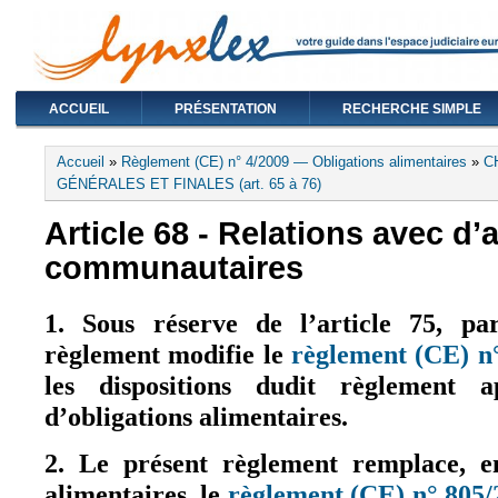
ACCUEIL
PRÉSENTATION
RECHERCHE SIMPLE
Vous êtes ici
Accueil
»
Règlement (CE) n° 4/2009 — Obligations alimentaires
»
C
GÉNÉRALES ET FINALES (art. 65 à 76)
Article 68 - Relations avec d
communautaires
1. Sous réserve de l’article 75, pa
règlement modifie le
règlement (CE) n
les dispositions dudit règlement a
d’obligations alimentaires.
2. Le présent règlement remplace, en
alimentaires, le
règlement (CE) n° 805/