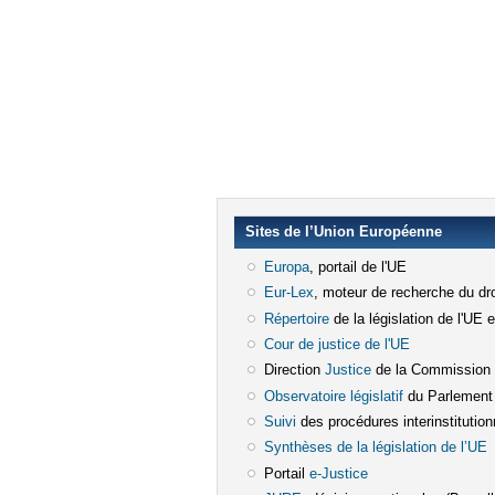
Sites de l’Union Européenne
Europa
(le lien est externe)
, portail de l'UE
Eur-Lex
(le lien est externe)
, moteur de recherche du dro
Répertoire
(le lien est externe)
de la législation de l'UE 
Cour de justice de l'UE
(le lien est e
Direction
Justice
(le lien est externe)
de la Commission
Observatoire législatif
(le lien est ex
du Parlement
Suivi
(le lien est externe)
des procédures interinstitution
Synthèses de la législation de l’UE
(
Portail
e-Justice
(le lien est externe)