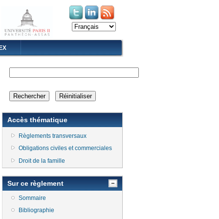
(le lien est externe)
(le lien est externe)
EX
Accès thématique
Règlements transversaux
Obligations civiles et commerciales
Droit de la famille
Sur ce règlement
Sommaire
Bibliographie