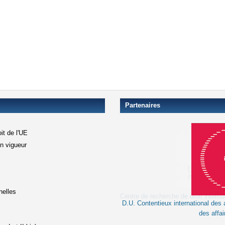
Partenaires
it de l'UE
en vigueur
xterne)
terne)
nelles
D.U. Contentieux international des a
le lien est externe)
des affai