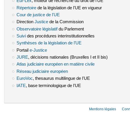
Eur-Lex
(le lien est externe)
, moteur de recherche du droit de l'UE
Répertoire
(le lien est externe)
de la législation de l'UE en vigueur
Cour de justice de l'UE
(le lien est externe)
Direction
Justice
(le lien est externe)
de la Commission
Observatoire législatif
(le lien est externe)
du Parlement
Suivi
(le lien est externe)
des procédures interinstitutionnelles
Synthèses de la législation de l’UE
(le lien est externe)
Portail
e-Justice
(le lien est externe)
JURE
(le lien est externe)
, décisions nationales (Bruxelles I et II bis)
Atlas judiciaire européen en matière civile
(le lien est externe)
Réseau judiciaire européen
(le lien est externe)
EuroVoc
(le lien est externe)
, thesaurus multilingue de l'UE
IATE
(le lien est externe)
, base terminologique de l'UE
Mentions légales
Conn