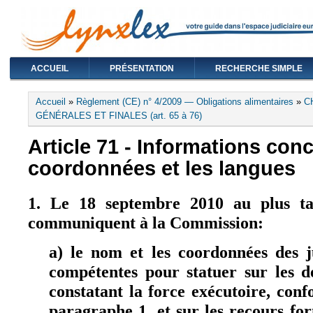
ACCUEIL
PRÉSENTATION
RECHERCHE SIMPLE
Vous êtes ici
Accueil
»
Règlement (CE) n° 4/2009 — Obligations alimentaires
»
C
GÉNÉRALES ET FINALES (art. 65 à 76)
Article 71 - Informations con
coordonnées et les langues
1. Le 18 septembre 2010 au plus ta
communiquent à la Commission:
a) le nom et les coordonnées des ju
compétentes pour statuer sur les 
constatant la force exécutoire, conf
paragraphe 1, et sur les recours for