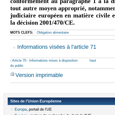
conformément au paragraphe 1 à la di
tout autre moyen approprié, notamment
judiciaire européen en matière civile
la décision 2001/470/CE.
MOTS CLEFS:
Obligation alimentaire
Informations visées à l'article 71
‹ Article 70 - Informations mises à disposition
haut
du public
Version imprimable
Sites de l’Union Européenne
Europa
(le lien est externe)
, portail de l'UE