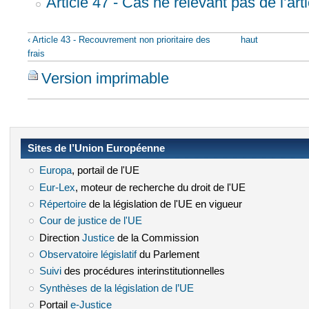
Article 47 - Cas ne relevant pas de l’art
‹ Article 43 - Recouvrement non prioritaire des
haut
frais
Version imprimable
Sites de l’Union Européenne
Europa
(le lien est externe)
, portail de l'UE
Eur-Lex
(le lien est externe)
, moteur de recherche du droit de l'UE
Répertoire
(le lien est externe)
de la législation de l'UE en vigueur
Cour de justice de l'UE
(le lien est externe)
Direction
Justice
(le lien est externe)
de la Commission
Observatoire législatif
(le lien est externe)
du Parlement
Suivi
(le lien est externe)
des procédures interinstitutionnelles
Synthèses de la législation de l’UE
(le lien est externe)
Portail
e-Justice
(le lien est externe)