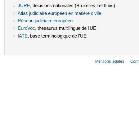
JURE
(le lien est externe)
, décisions nationales (Bruxelles I et II bis)
Atlas judiciaire européen en matière civile
(le lien est externe)
Réseau judiciaire européen
(le lien est externe)
EuroVoc
(le lien est externe)
, thesaurus multilingue de l'UE
IATE
(le lien est externe)
, base terminologique de l'UE
Mentions légales
Conn