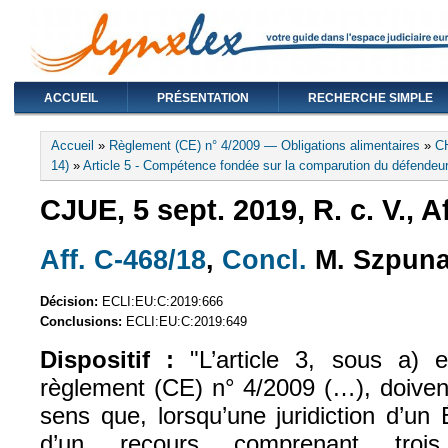
ACCUEIL
PRÉSENTATION
RECHERCHE SIMPLE
Vous êtes ici
Accueil
»
Règlement (CE) n° 4/2009 — Obligations alimentaires
»
C
14)
»
Article 5 - Compétence fondée sur la comparution du défendeu
CJUE, 5 sept. 2019, R. c. V., A
Aff. C-468/18
,
Concl.
M. Szpuna
(le lien est externe)
(le lien est exte
Décision:
ECLI:EU:C:2019:666
Conclusions:
ECLI:EU:C:2019:649
Dispositif :
"L’article 3, sous a) et
règlement (CE) n° 4/2009 (…), doivent
sens que, lorsqu’une juridiction d’un
d’un recours comprenant troi