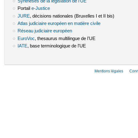
Synthèses de la législation de l’UE
(le lien est externe)
Portail
e-Justice
(le lien est externe)
JURE
(le lien est externe)
, décisions nationales (Bruxelles I et II bis)
Atlas judiciaire européen en matière civile
(le lien est externe)
Réseau judiciaire européen
(le lien est externe)
EuroVoc
(le lien est externe)
, thesaurus multilingue de l'UE
IATE
(le lien est externe)
, base terminologique de l'UE
Mentions légales
Conn