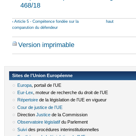
468/18
‹ Article 5 - Compétence fondée sur la
haut
comparution du défendeur
Version imprimable
Sites de l’Union Européenne
Europa
(le lien est externe)
, portail de l'UE
Eur-Lex
(le lien est externe)
, moteur de recherche du droit de l'UE
Répertoire
(le lien est externe)
de la législation de l'UE en vigueur
Cour de justice de l'UE
(le lien est externe)
Direction
Justice
(le lien est externe)
de la Commission
Observatoire législatif
(le lien est externe)
du Parlement
Suivi
(le lien est externe)
des procédures interinstitutionnelles