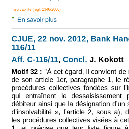
Insolvabilité (règl. 1346/2000)
En savoir plus
à propos de CJCE, 2 mai 2006, Eurofood, A
CJUE, 22 nov. 2012, Bank Hand
116/11
Aff.
C-116/11
,
Concl.
J.
Kokott
(le lien est externe)
(le lien est exte
Motif 32 :
"
À cet égard, il convient de
de son article 1er, paragraphe 1, le 
procédures collectives fondées sur l’i
qui entraînent le dessaisissement 
débiteur ainsi que la désignation d’un
d’insolvabilité », l’article 2, sous a)
les procédures collectives visées à cet
1, et précise que
leur liste figur