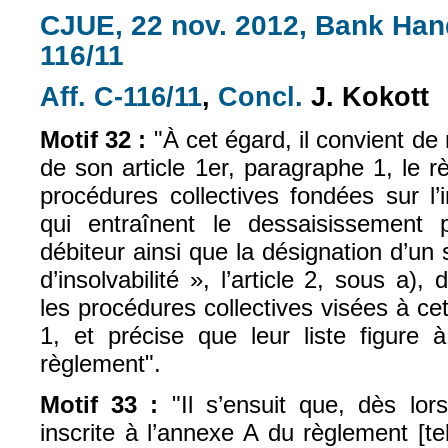
CJUE, 22 nov. 2012, Bank Hand
116/11
Aff.
C-116/11
,
Concl.
J.
Kokott
(le lien est externe)
(le lien est exte
Motif 32 :
"
À cet égard, il convient de
de son article 1er, paragraphe 1, le 
procédures collectives fondées sur l’i
qui entraînent le dessaisissement 
débiteur ainsi que la désignation d’un
d’insolvabilité », l’article 2, sous a)
les procédures collectives visées à cet
1, et précise que
leur liste figur
règlement".
Motif 33
:
"I
l
s’ensuit que, dès lor
inscrite à l’annexe A du règlement [t