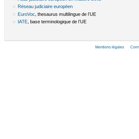
Réseau judiciaire européen
(le lien est externe)
EuroVoc
(le lien est externe)
, thesaurus multilingue de l'UE
IATE
(le lien est externe)
, base terminologique de l'UE
Mentions légales
Conn