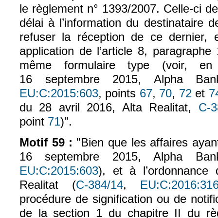
le règlement n° 1393/2007. Celle-ci d
délai à l’information du destinataire d
refuser la réception de ce dernier, 
application de l’article 8, paragraph
même formulaire type (voir, e
16 septembre 2015, Alpha Ba
EU:C:2015:603
, points
67
,
70
,
72
et
7
(le lien est externe)
(le lien est externe)
(le lien est ext
(le lien 
du 28 avril 2016, Alta Realitat,
C‑3
point
71
)".
(le lien est externe)
Motif 59 :
"Bien que les affaires ayant
16 septembre 2015, Alpha Ban
EU:C:2015:603
), et à l’ordonnance 
(le lien est externe)
Realitat (
C‑384/14
,
EU:C:2016:31
(le lien est externe)
procédure de signification ou de notifi
de la section 1 du chapitre II du r