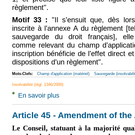
règlement".
Motif 33
:
"I
l
s’ensuit que, dès lor
inscrite à l’annexe A du règlement [t
sauvegarde du droit français], ell
comme relevant d
u champ d’applicat
inscription bénéficie de l’effet direct e
dispositions d’un règlement".
Mots-Clefs:
Champ d'application (matériel)
Sauvegarde (insolvabili
Insolvabilité (règl. 1346/2000)
En savoir plus
à propos de CJUE, 22 nov. 2012, Bank Hand
Article 45 - Amendment of th
Le Conseil, statuant à la majorité quali