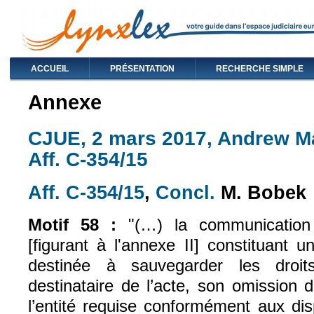
ACCUEIL
PRÉSENTATION
RECHERCHE SIMPLE
Annexe
CJUE, 2 mars 2017, Andrew M
Aff. C-354/15
Aff. C-354/15
,
Concl.
M. Bobek
(le lien est externe)
(le lien est exte
Motif 58 :
"
(…) la communication 
[figurant à l'annexe II] constituant un
destinée à sauvegarder les droi
destinataire de l’acte, son omission d
l’entité requise conformément aux di