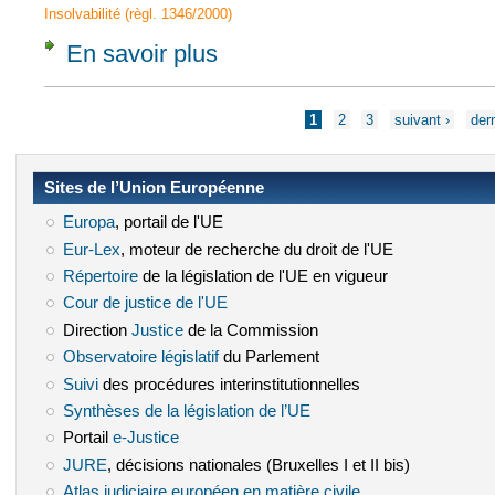
Insolvabilité (règl. 1346/2000)
En savoir plus
à propos de Article 37 - Conversion of earl
Pages
1
2
3
suivant ›
dern
Sites de l’Union Européenne
Europa
(le lien est externe)
, portail de l'UE
Eur-Lex
(le lien est externe)
, moteur de recherche du droit de l'UE
Répertoire
(le lien est externe)
de la législation de l'UE en vigueur
Cour de justice de l'UE
(le lien est externe)
Direction
Justice
(le lien est externe)
de la Commission
Observatoire législatif
(le lien est externe)
du Parlement
Suivi
(le lien est externe)
des procédures interinstitutionnelles
Synthèses de la législation de l’UE
(le lien est externe)
Portail
e-Justice
(le lien est externe)
JURE
(le lien est externe)
, décisions nationales (Bruxelles I et II bis)
Atlas judiciaire européen en matière civile
(le lien est externe)