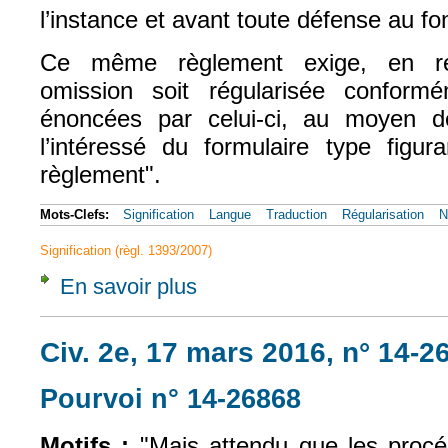
l’instance et avant toute défense au fo
Ce même règlement exige, en rev
omission soit régularisée conformé
énoncées par celui-ci, au moyen 
l’intéressé du formulaire type figur
règlement".
Mots-Clefs:
Signification
Langue
Traduction
Régularisation
N
Signification (règl. 1393/2007)
En savoir plus
à propos de CJUE, 2 mars 2017, Andrew M
Civ. 2e, 17 mars 2016, n° 14-2
Pourvoi n° 14-26868
(le lien est exte
Motifs :
"Mais attendu que les procé