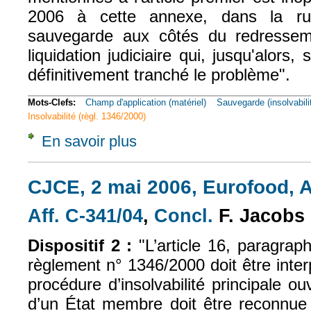
2006 à cette annexe, dans la ru
sauvegarde aux côtés du redresseme
liquidation judiciaire qui, jusqu'alors, 
définitivement tranché le problème".
Mots-Clefs:
Champ d'application (matériel)
Sauvegarde (insolvabili
Insolvabilité (règl. 1346/2000)
En savoir plus
à propos de CA Paris, 26 juin 2012, n° 09/
CJCE, 2 mai 2006, Eurofood, A
Aff. C-341/04
,
Concl.
F. Jacobs
(le lien est externe)
(le lien est exte
Dispositif 2
:
"L’article 16, paragrap
règlement n° 1346/2000 doit être inte
procédure d’insolvabilité principale ou
d’un État membre doit être reconnue p