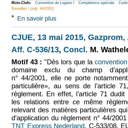
Mots-Clefs:
Convention de Lugano I
Compétence spéciale
Contra
Bruxelles I (règl. 44/2001)
En savoir plus
à propos de Soc., 4 mai 1999, n° 97-41860 [
CJUE, 13 mai 2015, Gazprom, A
Aff. C-536/13
,
Concl.
M. Wathel
(le lien est externe)
(le lien est exte
Motif 43 :
"Dès lors que la
conventio
domaine exclu du champ d’appli
n° 44/2001, elle ne porte notammen
particulière», au sens de l’article 
règlement. En effet, l’article 71 dudi
les relations entre ce même règlem
relevant des matières particulières q
d’application du règlement n° 44/2001
TNT Express Nederland
, C‑533/08, E