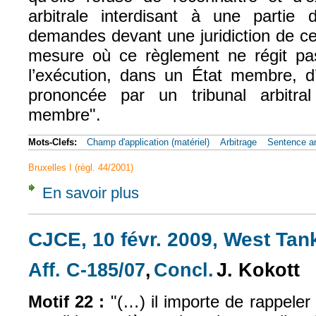
arbitrale interdisant à une partie 
demandes devant une juridiction de c
mesure où ce règlement ne régit pa
l’exécution, dans un État membre, d’
prononcée par un tribunal arbitr
membre".
Mots-Clefs:
Champ d'application (matériel)
Arbitrage
Sentence ar
Bruxelles I (règl. 44/2001)
En savoir plus
à propos de CJUE, 13 mai 2015, Gazprom, 
CJCE, 10 févr. 2009, West Tank
Aff. C-185/07
,
Concl.
J. Kokott
(le lien est externe)
(le lien est externe)
Motif 22 :
"(…) il importe de rappeler