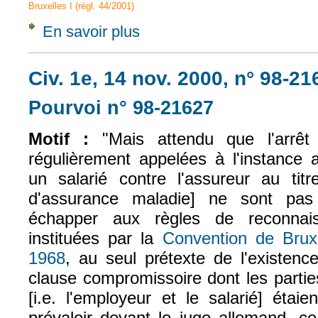
Bruxelles I (règl. 44/2001)
En savoir plus
à propos de CJCE, 10 févr. 2009, West Tan
Civ. 1e, 14 nov. 2000, n° 98-21
Pourvoi n° 98-21627
(le lien est exte
Motif :
"Mais attendu que l'arrêt
régulièrement appelées à l'instance 
un salarié contre l'assureur au titre
d'assurance maladie] ne sont pas
échapper aux règles de reconnais
instituées par la
Convention de Brux
1968
, au seul prétexte de l'existenc
(le lien est externe)
clause compromissoire dont les partie
[i.e. l'employeur et le salarié] étai
prévaloir devant le juge allemand, c