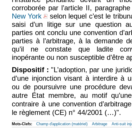
corroborée par l’article II, paragraph
New York
selon lequel c’est le tribun
(le lien est externe)
saisi d’un litige sur une question a
parties ont conclu une convention d’arb
parties à l’arbitrage, à la demande d
qu’il ne constate que ladite con
inopérante ou non susceptible d’être a
Dispositif :
"L’adoption, par une jurid
d’une injonction visant à interdire à
ou de poursuivre une procédure devan
autre État membre, au motif qu’une 
contraire à une convention d’arbitrag
le règlement (CE) n° 44/2001 (…)".
Mots-Clefs:
Champ d'application (matériel)
Arbitrage
Anti-suit in