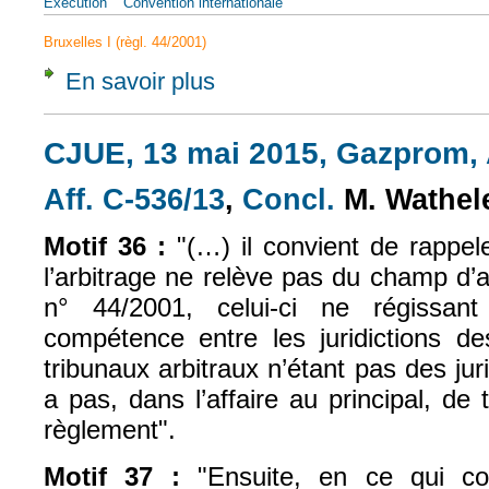
Exécution
Convention internationale
Bruxelles I (règl. 44/2001)
En savoir plus
à propos de CJUE, 13 mai 2015, Gazprom, 
CJUE, 13 mai 2015, Gazprom, A
Aff. C-536/13
,
Concl.
M. Wathel
(le lien est externe)
(le lien est exte
Motif 36 :
"(…) il convient de rappele
l’arbitrage ne relève pas du champ d’
n° 44/2001, celui-ci ne régissan
compétence entre les juridictions 
tribunaux arbitraux n’étant pas des jurid
a pas, dans l’affaire au principal, de 
règlement".
Motif 37 :
"Ensuite, en ce qui co