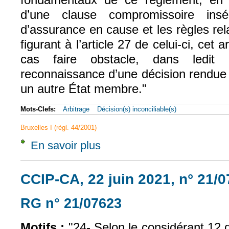
d’une clause compromissoire ins
d’assurance en cause et les règles rela
figurant à l’article 27 de celui-ci, cet
cas faire obstacle, dans ledi
reconnaissance d’une décision rendue 
un autre État membre."
Mots-Clefs:
Arbitrage
Décision(s) inconciliable(s)
Bruxelles I (règl. 44/2001)
En savoir plus
à propos de CJUE, 20 juin 2022, London P&I
CCIP-CA, 22 juin 2021, n° 21/
RG n° 21/07623
(le lien est externe)
Motifs :
"24- Selon le considérant 12 