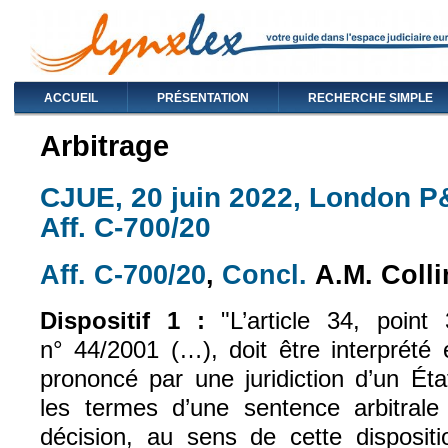
ACCUEIL
PRÉSENTATION
RECHERCHE SIMPLE
Arbitrage
CJUE, 20 juin 2022, London P&
Aff. C-700/20
Aff. C-700/20
,
Concl.
A.M. Colli
(le lien est externe)
(le lien est exte
Dispositif 1 :
"L’article 34, poin
n° 44/2001 (…), doit être interprété
prononcé par une juridiction d’un Ét
les termes d’une sentence arbitral
décision, au sens de cette dispositi