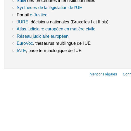
Suivi
(le lien est externe)
des procédures interinstitutionnelles
Synthèses de la législation de l’UE
(le lien est externe)
Portail
e-Justice
(le lien est externe)
JURE
(le lien est externe)
, décisions nationales (Bruxelles I et II bis)
Atlas judiciaire européen en matière civile
(le lien est externe)
Réseau judiciaire européen
(le lien est externe)
EuroVoc
(le lien est externe)
, thesaurus multilingue de l'UE
IATE
(le lien est externe)
, base terminologique de l'UE
Mentions légales
Conn