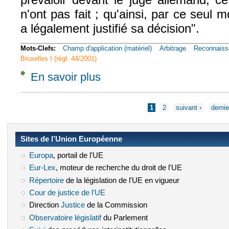
n'ont pas fait ; qu'ainsi, par ce seul m
a légalement justifié sa décision".
Mots-Clefs:
Champ d'application (matériel)
Arbitrage
Reconnaiss
Bruxelles I (règl. 44/2001)
En savoir plus
à propos de Civ. 1e, 14 nov. 2000, n° 98-2
Pages
1
2
suivant ›
dernie
Sites de l’Union Européenne
Europa
(le lien est externe)
, portail de l'UE
Eur-Lex
(le lien est externe)
, moteur de recherche du droit de l'UE
Répertoire
(le lien est externe)
de la législation de l'UE en vigueur
Cour de justice de l'UE
(le lien est externe)
Direction
Justice
(le lien est externe)
de la Commission
Observatoire législatif
(le lien est externe)
du Parlement