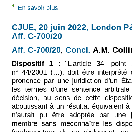
En savoir plus
à propos de CJUE, 20 juin 2022, London P&I
CJUE, 20 juin 2022, London P&
Aff. C-700/20
Aff. C-700/20
,
Concl.
A.M. Colli
(le lien est externe)
(le lien est exte
Dispositif 1 :
"L’article 34, poin
n° 44/2001 (…), doit être interprété
prononcé par une juridiction d’un Ét
les termes d’une sentence arbitral
décision, au sens de cette dispositi
aboutissant à un résultat équivalent à
n’aurait pu être adoptée par une j
membre sans méconnaître les disposi
fondamentaux de ce règlement, en part