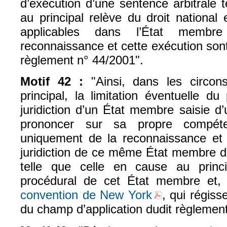
d’exécution d’une sentence arbitrale 
au principal relève du droit national e
applicables dans l’État membr
reconnaissance et cette exécution so
règlement n° 44/2001".
Motif 42 :
"Ainsi, dans les circons
principal, la limitation éventuelle d
juridiction d’un État membre saisie d’u
prononcer sur sa propre compéten
uniquement de la reconnaissance et 
juridiction de ce même État membre d’
telle que celle en cause au princi
procédural de cet État membre et, 
convention de New York
, qui régiss
(le lien est externe)
du champ d’application dudit règlement