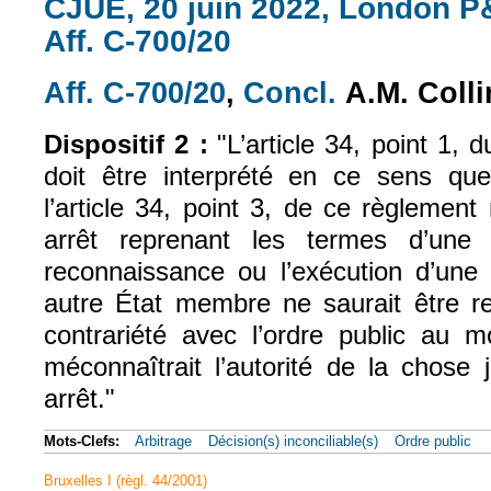
CJUE, 20 juin 2022, London P&
Aff. C-700/20
Aff. C-700/20
,
Concl.
A.M. Colli
(le lien est externe)
(le lien est exte
Dispositif 2 :
"L’article 34, point 1,
doit être interprété en ce sens qu
l’article 34, point 3, de ce règlemen
arrêt reprenant les termes d’une s
reconnaissance ou l’exécution d’une
autre État membre ne saurait être r
contrariété avec l’ordre public au m
méconnaîtrait l’autorité de la chose 
arrêt."
Mots-Clefs:
Arbitrage
Décision(s) inconciliable(s)
Ordre public
Bruxelles I (règl. 44/2001)