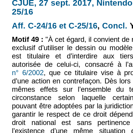
CJUE, 27 sept. 2017, Nintendo,
25/16
Aff. C-24/16 et C-25/16
,
Concl.
Y
(le lien est e
(l
Motif 49 :
"À cet égard, il convient de r
exclusif d’utiliser le dessin ou modè
est titulaire et d’interdire aux tier
autorisée de celui-ci, consacré à l’
n° 6/2002
, que ce titulaire vise à pro
(le lien est externe)
d’une action en contrefaçon. Dès lors 
mêmes effets sur l’ensemble du ter
circonstance selon laquelle cert
pouvant être adoptées par la juridict
garantir le respect de ce droit dépen
droit national est sans pertinen
l’existence d’une même situation