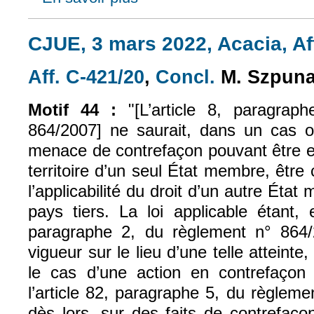
CJUE, 3 mars 2022, Acacia, Af
Aff. C-421/20
,
Concl.
M. Szpuna
(le lien est externe)
(le lien est exte
Motif 44 :
"[L’article 8, paragra
864/2007] ne saurait, dans un cas o
menace de contrefaçon pouvant être e
territoire d’un seul État membre, êtr
l’applicabilité du droit d’un autre Éta
pays tiers. La loi applicable étant, 
paragraphe 2, du règlement n° 864/
vigueur sur le lieu d’une telle atteinte,
le cas d’une action en contrefaçon 
l’article 82, paragraphe 5, du règleme
dès lors, sur des faits de contrefa