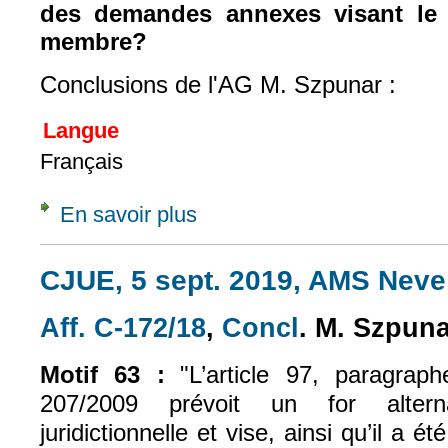
des demandes annexes visant le t
membre?
Conclusions de l'AG M. Szpunar :
Langue
Français
En savoir plus
à propos de Concl., 28 oct. 2021, sur Q. pr
CJUE, 5 sept. 2019, AMS Neve,
Aff. C-172/18
,
Concl
. M. Szpun
(le lien est externe)
(le lien est exter
Motif 63 :
"L’article 97, paragra
207/2009 prévoit un for alter
juridictionnelle et vise, ainsi qu’il a 