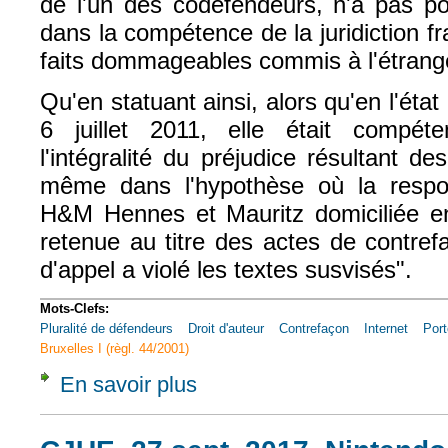
de l'un des codéfendeurs, n'a pas pou
dans la compétence de la juridiction fr
faits dommageables commis à l'étrange
Qu'en statuant ainsi, alors qu'en l'état 
6 juillet 2011, elle était compét
l'intégralité du préjudice résultant d
même dans l'hypothèse où la respon
H&M Hennes et Mauritz domiciliée e
retenue au titre des actes de contref
d'appel a violé les textes susvisés".
Mots-Clefs:
Pluralité de défendeurs
Droit d'auteur
Contrefaçon
Internet
Port
Bruxelles I (règl. 44/2001)
En savoir plus
à propos de Civ. 1e, 26 sept. 2018, n° 16-