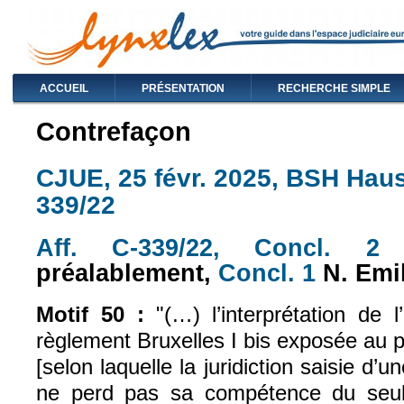
ACCUEIL
PRÉSENTATION
RECHERCHE SIMPLE
Contrefaçon
CJUE, 25 févr. 2025, BSH Hausg
339/22
Aff. C-339/22,
Concl. 2
N
(le lien est externe)
(le
préalablement,
Concl. 1
N. Emi
(le lien es
Motif 50 :
"(…) l’interprétation de l
règlement Bruxelles I bis exposée au p
[selon laquelle la juridiction saisie d’
ne perd pas sa compétence du seul 