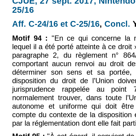
CJUE, 27 sept. 2017, Nintendo,
25/16
Aff. C-24/16 et C-25/16
,
Concl.
Y
(le lien est e
(l
Motif 94 :
"En ce qui concerne la 
lequel il a été porté atteinte à ce droit 
paragraphe 2, du règlement n° 864/
comportant aucun renvoi au droit d
déterminer son sens et sa portée, 
disposition du droit de l’Union doiv
jurisprudence rappelée au point 
normalement trouver, dans toute l’Un
autonome et uniforme qui doit être
compte du contexte de la disposition et
par la réglementation dont elle fait part