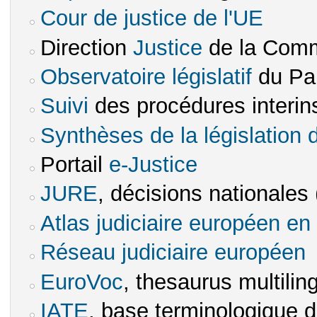
Cour de justice de l'UE
(le lien est e
Direction
Justice
de la Comm
(le lien est externe)
Observatoire législatif
du Pa
(le lien est exte
Suivi
des procédures interins
(le lien est externe)
Synthèses de la législation 
Portail
e-Justice
(le lien est externe)
JURE
, décisions nationales (
(le lien est externe)
Atlas judiciaire européen en 
Réseau judiciaire européen
(le
EuroVoc
, thesaurus multilin
(le lien est externe)
IATE
, base terminologique d
(le lien est externe)