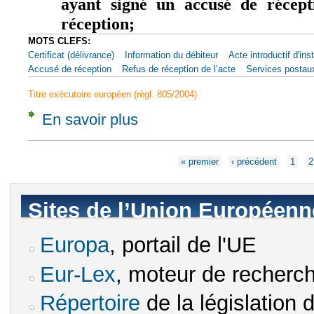
ayant signé un accusé de récept
réception;
MOTS CLEFS:
Certificat (délivrance)
Information du débiteur
Acte introductif d'in
Accusé de réception
Refus de réception de l’acte
Services postau
Titre exécutoire européen (règl. 805/2004)
En savoir plus
à propos de Article 13 - Signification ou not
Pages
« premier
‹ précédent
1
2
Sites de l’Union Européenn
Europa
, portail de l'UE
(le lien est externe)
Eur-Lex
, moteur de recherch
(le lien est externe)
Répertoire
de la législation 
(le lien est externe)