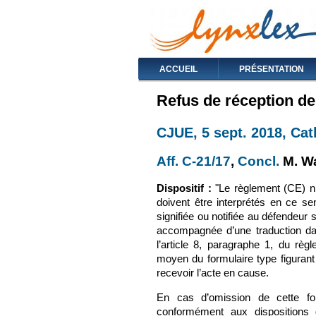
ACCUEIL
PRÉSENTATION
Refus de réception de 
CJUE, 5 sept. 2018, Cat
Aff. C-21/17
(le lien est e
,
Concl.
(le li
M. Wa
Dispositif :
"Le règlement (CE) n°
doivent être interprétés en ce s
signifiée ou notifiée au défendeur 
accompagnée d’une traduction dan
l’article 8, paragraphe 1, du rè
moyen du formulaire type figurant 
recevoir l’acte en cause.
En cas d’omission de cette form
conformément aux dispositions