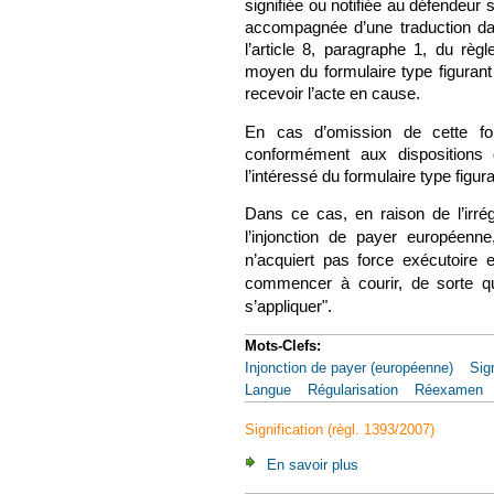
signifiée ou notifiée au défendeur 
accompagnée d’une traduction dan
l’article 8, paragraphe 1, du rè
moyen du formulaire type figurant 
recevoir l’acte en cause.
En cas d’omission de cette form
conformément aux dispositions
l’intéressé du formulaire type figura
Dans ce cas, en raison de l’irrégu
l’injonction de payer européenne
n’acquiert pas force exécutoire 
commencer à courir, de sorte qu
s’appliquer".
Mots-Clefs:
Injonction de payer (européenne)
Sign
Langue
Régularisation
Réexamen
Signification (règl. 1393/2007)
En savoir plus
à propos de CJUE, 5 