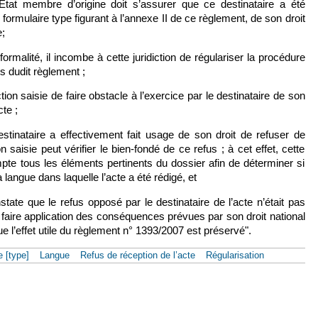
l’État membre d’origine doit s’assurer que ce destinataire a été
rmulaire type figurant à l’annexe II de ce règlement, de son droit
e;
ormalité, il incombe à cette juridiction de régulariser la procédure
 dudit règlement ;
iction saisie de faire obstacle à l’exercice par le destinataire de son
cte ;
stinataire a effectivement fait usage de son droit de refuser de
ion saisie peut vérifier le bien-fondé de ce refus ; à cet effet, cette
mpte tous les éléments pertinents du dossier afin de déterminer si
langue dans laquelle l’acte a été rédigé, et
nstate que le refus opposé par le destinataire de l’acte n’était pas
pe faire application des conséquences prévues par son droit national
e l’effet utile du règlement n° 1393/2007 est préservé".
e [type]
Langue
Refus de réception de l’acte
Régularisation
avril 2016, Alta Realitat, Aff. C-384/14 [Ordonnance]