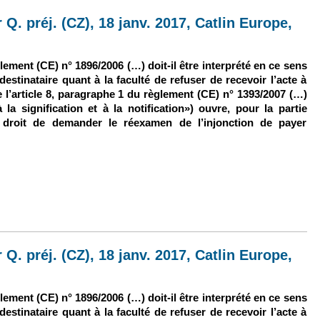
 Q. préj. (CZ), 18 janv. 2017, Catlin Europe,
glement (CE) n
°
1896/2006 (…) doit-il être interprété en ce sens
estinataire quant à la faculté de refuser de recevoir l’acte à
e l’article 8, paragraphe 1 du règlement (CE) n
°
1393/2007
(…)
à la signification et à la notification») ouvre, pour la partie
le droit de demander le réexamen de l’injonction de payer
9 mai 2018, sur Q. préj. (CZ), 18 janv. 2017, Catlin Europe, Aff. C-21/17
 Q. préj. (CZ), 18 janv. 2017, Catlin Europe,
glement (CE) n
°
1896/2006 (…) doit-il être interprété en ce sens
estinataire quant à la faculté de refuser de recevoir l’acte à