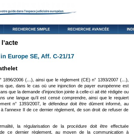
RECHERCHE SIMPLE
RECHERCHE AVANCÉE
IND
l’acte
lin Europe SE, Aff. C-21/17
xterne)
en est externe)
thelet
 1896/2006 (…), ainsi que le règlement (CE) n° 1393/2007 (…),
ens que, dans le cas où une injonction de payer européenne est
sans que la demande d’injonction jointe à celle‑ci ait été rédigée ou
s une langue qu’il est censé comprendre, ainsi que le requiert
glement n° 1393/2007, le défendeur doit être dûment informé, au
à l’annexe II de ce dernier règlement, de son droit de refuser de
alité, la régularisation de la procédure doit être effectuée
 de ce dernier règlement, au moyen de la communication à