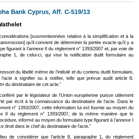
pha Bank Cyprus, Aff. C-519/13
externe)
lien est externe)
athelet
onsidérations [susmentionnées relative à la simplification et à la
ansmission] qu’il convient de déterminer la portée exacte qu’il y a
ype figurant à l’annexe II du règlement n° 1393/2007 et, par voie de
aphe 1, de celui-ci, qui vise la notification dudit formulaire au
 ressort du libellé même de l’intitulé et du contenu dudit formulaire,
l’acte à signifier ou à notifier, telle que prévue audit article 8,
t» du destinataire de cet acte."
conféré par le législateur de l’Union européenne puisse utilement
orté par écrit à la connaissance du destinataire de l’acte. Dans le
ment n° 1393/2007, cette information lui est fournie au moyen du
nexe II du règlement n° 1393/2007, de la même manière que le
rocédure, informé au moyen du formulaire type figurant à l’annexe I
 droit dans le chef du destinataire de l’acte."
 lieu de considérer que l’article 8, paragraphe 1, du règlement