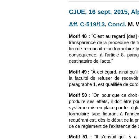
CJUE, 16 sept. 2015, Al
Aff. C-519/13
(le lien est 
,
Concl.
(le 
M. W
Motif 48 :
"C’est au regard [des] c
transparence de la procédure de tr
lieu de reconnaître au formulaire t
conséquence, à l’article 8, paragr
destinataire de l’acte."
Motif 49 :
"À cet égard, ainsi qu’il
la faculté de refuser de recevoir 
paragraphe 1, est qualifiée de «droi
Motif 50 :
"Or, pour que ce droit 
produire ses effets, il doit être p
système mis en place par le règle
formulaire type figurant à l’an
requérant est, dès le début de la p
de ce règlement de l’existence de ce
Motif 51 :
"Il s’ensuit qu’il y a