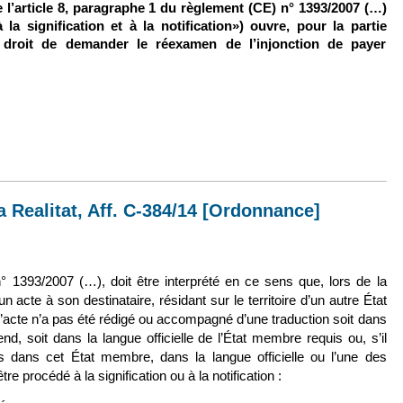
e l’article 8, paragraphe 1 du règlement (CE) n
°
1393/2007
(…)
à la signification et à la notification») ouvre, pour la partie
le droit de demander le réexamen de l’injonction de payer
9 mai 2018, sur Q. préj. (CZ), 18 janv. 2017, Catlin Europe, Aff. C-21/17
a Realitat, Aff. C-384/14 [Ordonnance]
externe)
° 1393/2007 (…), doit être interprété en ce sens que, lors de la
’un acte à son destinataire, résidant sur le territoire d’un autre État
’acte n’a pas été rédigé ou accompagné d’une traduction soit dans
d, soit dans la langue officielle de l’État membre requis ou, s’il
les dans cet État membre, dans la langue officielle ou l’une des
 être procédé à la signification ou à la notification :