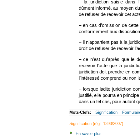
– la juridiction saisie dans 
dûment informé, au moyen du fo
de refuser de recevoir cet act
– en cas d’omission de cette f
conformément aux dispositions
– il n’appartient pas à la jurid
droit de refuser de recevoir l’a
– ce n’est qu’après que le de
recevoir l’acte que la juridict
juridiction doit prendre en co
l’intéressé comprend ou non la 
– lorsque ladite juridiction co
justifié, elle pourra en princi
dans un tel cas, pour autant qu
Mots-Clefs:
Signification
Formulair
Signification (règl. 1393/2007)
En savoir plus
à propos de CJUE, 28 