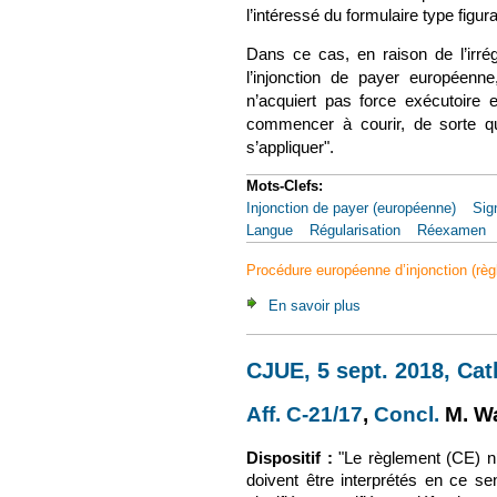
l’intéressé du formulaire type figura
Dans ce cas, en raison de l’irrégu
l’injonction de payer européenne
n’acquiert pas force exécutoire 
commencer à courir, de sorte qu
s’appliquer".
Mots-Clefs:
Injonction de payer (européenne)
Sign
Langue
Régularisation
Réexamen
Procédure européenne d’injonction (règ
En savoir plus
à propos de CJUE, 5 
CJUE, 5 sept. 2018, Cat
Aff. C-21/17
(le lien est e
,
Concl.
(le li
M. Wa
Dispositif :
"Le règlement (CE) n°
doivent être interprétés en ce s