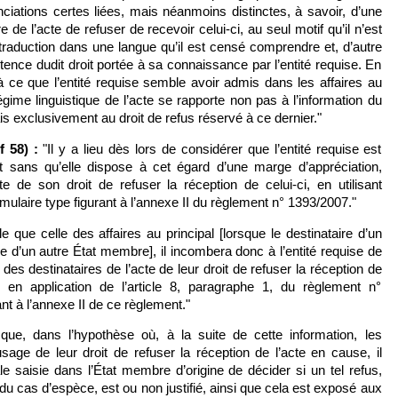
ations certes liées, mais néanmoins distinctes, à savoir, d’une
re de l’acte de refuser de recevoir celui-ci, au seul motif qu’il n’est
aduction dans une langue qu’il est censé comprendre et, d’autre
istence dudit droit portée à sa connaissance par l’entité requise. En
à ce que l’entité requise semble avoir admis dans les affaires au
 régime linguistique de l’acte se rapporte non pas à l’information du
ais exclusivement au droit de refus réservé à ce dernier."
f 58) :
"Il y a lieu dès lors de considérer que l’entité requise est
t sans qu’elle dispose à cet égard d’une marge d’appréciation,
te de son droit de refuser la réception de celui‑ci, en utilisant
mulaire type figurant à l’annexe II du règlement n° 1393/2007."
e que celle des affaires au principal [lorsque le destinataire d’un
oire d’un autre État membre], il incombera donc à l’entité requise de
 des destinataires de l’acte de leur droit de refuser la réception de
, en application de l’article 8, paragraphe 1, du règlement n°
ant à l’annexe II de ce règlement."
 que, dans l’hypothèse où, à la suite de cette information, les
sage de leur droit de refuser la réception de l’acte en cause, il
ale saisie dans l’État membre d’origine de décider si un tel refus,
u cas d’espèce, est ou non justifié, ainsi que cela est exposé aux