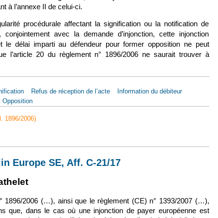
nt à l’annexe II de celui-ci.
larité procédurale affectant la signification ou la notification de
, conjointement avec la demande d’injonction, cette injonction
et le délai imparti au défendeur pour former opposition ne peut
e l’article 20 du règlement n° 1896/2006 ne saurait trouver à
ification
Refus de réception de l’acte
Information du débiteur
Opposition
l. 1896/2006)
sept. 2018, Catlin Europe SE, Aff. C-21/17
lin Europe SE, Aff. C-21/17
xterne)
en est externe)
thelet
 1896/2006 (…), ainsi que le règlement (CE) n° 1393/2007 (…),
ens que, dans le cas où une injonction de payer européenne est