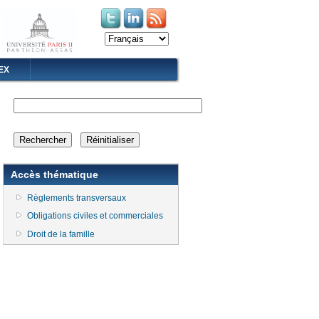
(le lien est externe)
(le lien est externe)
EX
Accès thématique
Règlements transversaux
Obligations civiles et commerciales
Droit de la famille