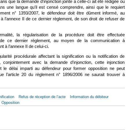
sans que la demande d’injonction jointe à celle‑ci ait été rédigée ou
s une langue qu’il est censé comprendre, ainsi que le requiert
glement n° 1393/2007, le défendeur doit être dûment informé, au
à l’annexe II de ce dernier règlement, de son droit de refuser de
alité, la régularisation de la procédure doit être effectuée
 de ce dernier règlement, au moyen de la communication à
nt à l’annexe II de celui-ci.
larité procédurale affectant la signification ou la notification de
, conjointement avec la demande d’injonction, cette injonction
et le délai imparti au défendeur pour former opposition ne peut
e l’article 20 du règlement n° 1896/2006 ne saurait trouver à
ification
Refus de réception de l’acte
Information du débiteur
Opposition
sept. 2018, Catlin Europe SE, Aff. C-21/17