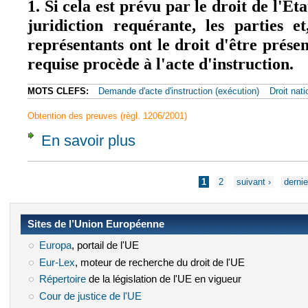
1. Si cela est prévu par le droit de l'É
juridiction requérante, les parties e
représentants ont le droit d'être présen
requise procède à l'acte d'instruction.
MOTS CLEFS:
Demande d'acte d'instruction (exécution)
Droit nati
Obtention des preuves (règl. 1206/2001)
En savoir plus
à propos de Article 11 - Exécution en présen
Pages
1
2
suivant ›
dernie
Sites de l’Union Européenne
Europa
(le lien est externe)
, portail de l'UE
Eur-Lex
(le lien est externe)
, moteur de recherche du droit de l'UE
Répertoire
(le lien est externe)
de la législation de l'UE en vigueur
Cour de justice de l'UE
(le lien est externe)