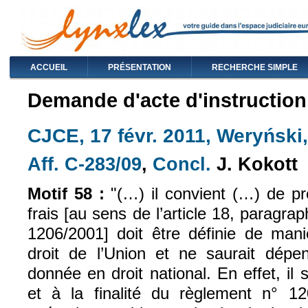
ACCUEIL
PRÉSENTATION
RECHERCHE SIMPLE
Demande d'acte d'instruction
CJCE, 17 févr. 2011, Weryński,
Aff. C-283/09
,
Concl.
J.
Kokott
(le lien est externe)
(le lien est exte
Motif 58 :
"(…) il convient (…) de pr
frais [au sens de l’article 18, paragr
1206/2001] doit être définie de man
droit de l’Union et ne saurait dépen
donnée en droit national. En effet, il se
et à la finalité du règlement n° 1