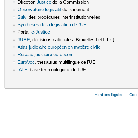
Direction
Justice
(le lien est externe)
de la Commission
Observatoire législatif
(le lien est externe)
du Parlement
Suivi
(le lien est externe)
des procédures interinstitutionnelles
Synthèses de la législation de l’UE
(le lien est externe)
Portail
e-Justice
(le lien est externe)
JURE
(le lien est externe)
, décisions nationales (Bruxelles I et II bis)
Atlas judiciaire européen en matière civile
(le lien est externe)
Réseau judiciaire européen
(le lien est externe)
EuroVoc
(le lien est externe)
, thesaurus multilingue de l'UE
IATE
(le lien est externe)
, base terminologique de l'UE
Mentions légales
Conn