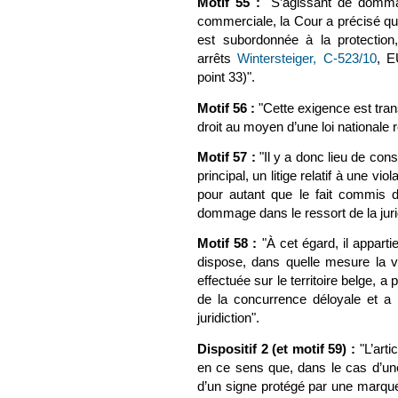
Motif 55 :
"
S’agissant de dommage
commerciale, la Cour a précisé q
est subordonnée à la protection,
arrêts
Wintersteiger, C-523/10
, E
point 33)".
Motif 56 :
"
Cette exigence est tran
droit au moyen d’une loi nationale 
Motif 57 :
"
Il y a donc lieu de con
principal, un litige relatif à une vi
pour autant que le fait commis 
dommage dans le ressort de la jurid
Motif 58 :
"À cet égard, il apparti
dispose, dans quelle mesure la
effectuée sur le territoire belge, a 
de la concurrence déloyale et a 
juridiction".
Dispositif 2 (et motif 59) :
"
L’arti
en ce sens que, dans le cas d’une a
d’un signe protégé par une marque 