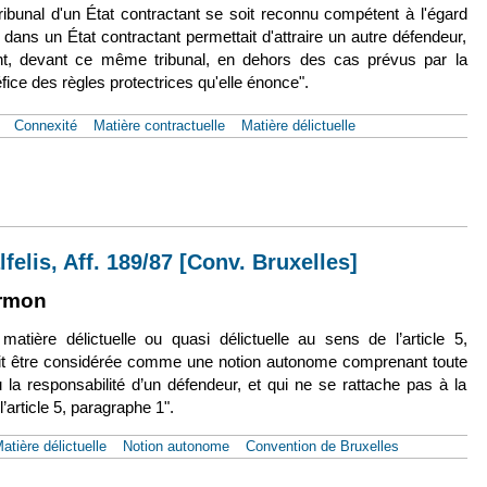
e tribunal d'un État contractant se soit reconnu compétent à l'égard
dans un État contractant permettait d'attraire un autre défendeur,
ant, devant ce même tribunal, en dehors des cas prévus par la
éfice des règles protectrices qu'elle énonce".
Connexité
Matière contractuelle
Matière délictuelle
 oct. 1998, Réunion européenne, Aff. C-51/97 [Conv. Bruxelles]
felis, Aff. 189/87 [Conv. Bruxelles]
terne)
n est externe)
rmon
matière délictuelle ou quasi délictuelle au sens de l’article 5,
 lien est externe)
t être considérée comme une notion autonome comprenant toute
la responsabilité d’un défendeur, et qui ne se rattache pas à la
’article 5, paragraphe 1".
atière délictuelle
Notion autonome
Convention de Bruxelles