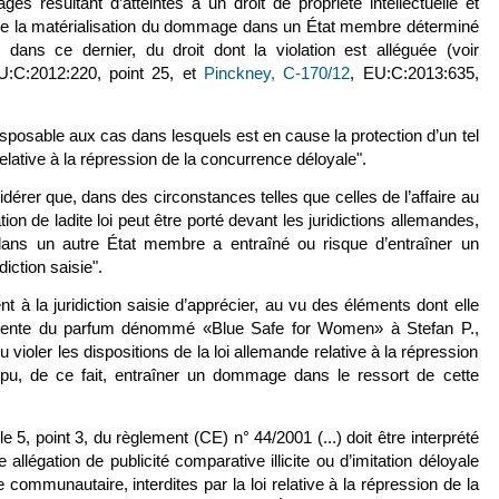
s résultant d’atteintes à un droit de propriété intellectuelle et
ue la matérialisation du dommage dans un État membre déterminé
 dans ce dernier, du droit dont la violation est alléguée (voir
U:C:2012:220, point 25, et
Pinckney, C-170/12
, EU:C:2013:635,
sposable aux cas dans lesquels est en cause la protection d’un tel
relative à la répression de la concurrence déloyale".
sidérer que, dans des circonstances telles que celles de l’affaire au
olation de ladite loi peut être porté devant les juridictions allemandes,
dans un autre État membre a entraîné ou risque d’entraîner un
iction saisie".
ent à la juridiction saisie d’apprécier, au vu des éléments dont elle
 vente du parfum dénommé «Blue Safe for Women» à Stefan P.,
pu violer les dispositions de la loi allemande relative à la répression
pu, de ce fait, entraîner un dommage dans le ressort de cette
cle 5, point 3, du règlement (CE) n° 44/2001 (...) doit être interprété
llégation de publicité comparative illicite ou d’imitation déloyale
communautaire, interdites par la loi relative à la répression de la