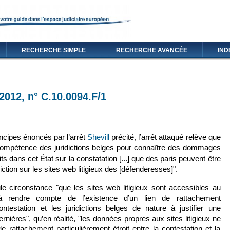
RECHERCHE SIMPLE
RECHERCHE AVANCÉE
IND
 2012, n° C.10.0094.F/1
(le lien est externe)
incipes énoncés par l’arrêt
Shevill
précité, l’arrêt attaqué relève que
a compétence des juridictions belges pour connaître des dommages
ts dans cet État sur la constatation [...] que des paris peuvent être
ction sur les sites web litigieux des [défenderesses]".
le circonstance "que les sites web litigieux sont accessibles au
à rendre compte de l’existence d’un lien de rattachement
contestation et les juridictions belges de nature à justifier une
nières", qu’en réalité, "les données propres aux sites litigieux ne
de rattachement particulièrement étroit entre la contestation et la