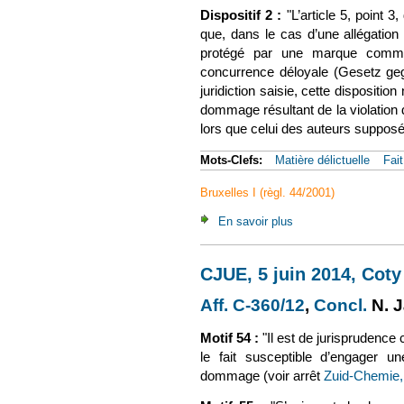
Dispositif 2
:
"
L’article 5, point 
que, dans le cas d’une allégation d
protégé par une marque communau
concurrence déloyale (Gesetz geg
juridiction saisie, cette dispositio
dommage résultant de la violation 
lors que celui des auteurs supposés
Mots-Clefs:
Matière délictuelle
Fai
Bruxelles I (règl. 44/2001)
En savoir plus
à propos de CJUE, 5 
CJUE, 5 juin 2014, Coty
Aff. C-360/12
(le lien est 
,
Concl.
(le 
N. 
Motif 54 :
"
Il est de jurisprudence
le fait susceptible d’engager un
dommage (voir arrêt
Zuid-Chemie,