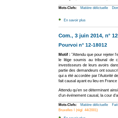
Mots-Clefs:
Matière délictuelle
Do
En savoir plus
à propos de Cass. (1
Com., 3 juin 2014, n° 1
Pourvoi n° 12-18012
(le 
Motif :
"Attendu que pour rejeter l'e
le litige soumis au tribunal de 
investisseurs de leurs avoirs da
partie des demandeurs ont souscri
qui a été accordée par l'Autorité d
fait causal ayant eu lieu en France
Attendu qu'en se déterminant ainsi
d'un événement causal, la cour d'a
Mots-Clefs:
Matière délictuelle
Fai
Bruxelles I (règl. 44/2001)