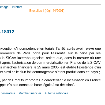
mmage
Internet
Bruxelles I (règl. 44/2001)
re ch.), 29 nov. 2012, n° C.10.0094.F/1
2-18012
lien est externe)
xception d'incompétence territoriale, l'arrêt, après avoir relevé que
commerce de Paris porte pour l'essentiel sur la perte par les
ns la SICAV luxembourgeoise, retient que, dans la mesure où une
t après l'autorisation de commercialisation en France de la SICAV
es marchés financiers le 25 mars 2005, est établie l'existence d'un
 et ainsi celle d'un fait dommageable s'étant produit dans ce pays ;
, par des motifs impropres à caractériser la localisation en France
ppel n'a pas donné de base légale à sa décision".
t générateur
Marché financier
Autorité nationale