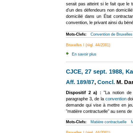
serait pas atteint si le fait que l
d'un des défendeurs non domicilié 
domicilié dans un État contract
convention, le privant ainsi du bén
Mots-Clefs:
Convention de Bruxelles
Bruxelles I (règl. 44/2001)
En savoir plus
à propos de CJCE, 27
CJCE, 27 sept. 1988, Kal
Aff. 189/87
(le lien est ex
,
Concl.
(le lie
M. Da
Dispositif 2 a) :
"La notion de 
paragraphe 3, de la
convention
(le
doi
demande qui vise à mettre en jeu 
"matière contractuelle" au sens de l
Mots-Clefs:
Matière contractuelle
M
Bruxelles I (règl. 44/2001)