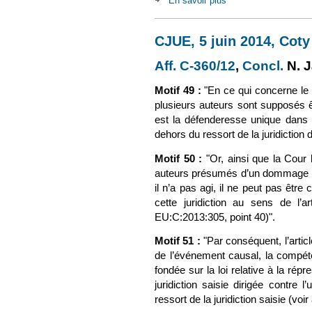
En savoir plus
à propos de Com., 3 
CJUE, 5 juin 2014, Coty
Aff. C-360/12
(le lien est 
,
Concl.
(le 
N. 
Motif 49 :
"
En ce qui concerne le 
plusieurs auteurs sont supposés êt
est la défenderesse unique dans le
dehors du ressort de la juridiction d
Motif 50 :
"
Or, ainsi que la Cour
auteurs présumés d’un dommage allé
il n’a pas agi, il ne peut pas êtr
cette juridiction au sens de l’
EU:C:2013:305, point 40)".
Motif 51 :
"
Par conséquent, l’articl
de l’événement causal, la compéten
fondée sur la loi relative à la ré
juridiction saisie dirigée contr
ressort de la juridiction saisie (voir