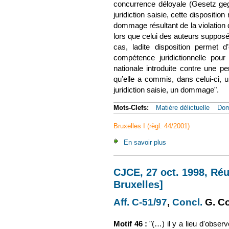
concurrence déloyale (Gesetz geg
juridiction saisie, cette dispositio
dommage résultant de la violation 
lors que celui des auteurs supposés
cas, ladite disposition permet d
compétence juridictionnelle pour
nationale introduite contre une p
qu’elle a commis, dans celui-ci, u
juridiction saisie, un dommage".
Mots-Clefs:
Matière délictuelle
Do
Bruxelles I (règl. 44/2001)
En savoir plus
à propos de CJUE, 5 
CJCE, 27 oct. 1998, Réu
Bruxelles]
Aff. C-51/97
(le lien est e
,
Concl.
(le li
G. C
Motif 46 :
"(…) il y a lieu d'observ