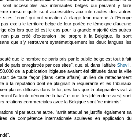
is sont accessibles aux internautes belges qui peuvent y faire
même mesure qu’ils sont accessibles aux internautes des autres
 sites ‘.com’ qui ont vocation à élargir leur marché à l’Europe
t pas exclu le territoire belge de leur portée ne témoigne d’aucune
elge dès lors que tel est le cas pour la grande majorité des autres
s non plus créé d’extension ‘.be’ propre à la Belgique. Ils sont
 sans que s’y retrouvent systématiquement les deux langues les
discuté que le nombre de paris pris par le public belge est tout à fait
 de paris enregistrés par ces sites", que, si, dans l’affaire
Shevill
,
000 de la publication litigieuse avaient été diffusés dans la ville
existait de toute façon [dans cette affaire] un lien de rattachement
inte à la réputation dont se plaignait la requérante et les tribunaux
xemplaires diffusés dans le for, dès lors que la plaignante vivait à
alement l’atteinte dénoncée là-bas" et que "les [défenderesses] sont
urs relations commerciales avec la Belgique sont ‘de minimis’.
ations ni par aucune autre, l’arrêt attaqué ne justifie légalement sa
atoires de compétence internationale soulevés en application du
ndé".