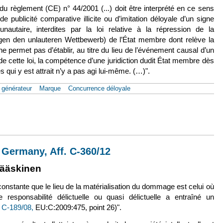
3, du règlement (CE) n° 44/2001 (...) doit être interprété en ce sens
e publicité comparative illicite ou d’imitation déloyale d’un signe
taire, interdites par la loi relative à la répression de la
en den unlauteren Wettbewerb) de l’État membre dont relève la
n ne permet pas d’établir, au titre du lieu de l’événement causal d’un
de cette loi, la compétence d’une juridiction dudit État membre dès
 qui y est attrait n’y a pas agi lui-même. (…)".
t générateur
Marque
Concurrence déloyale
juin 2014, Coty Germany, Aff. C-360/12
 Germany, Aff. C-360/12
externe)
lien est externe)
Jääskinen
 constante que le lieu de la matérialisation du dommage est celui où
e responsabilité délictuelle ou quasi délictuelle a entraîné un
 C-189/08,
EU:C:2009:475, point 26)".