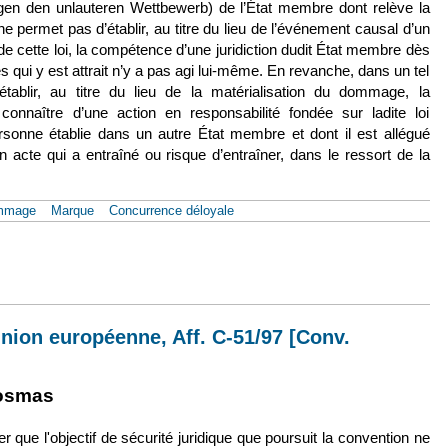
en den unlauteren Wettbewerb) de l’État membre dont relève la
n ne permet pas d’établir, au titre du lieu de l’événement causal d’un
de cette loi, la compétence d’une juridiction dudit État membre dès
 qui y est attrait n’y a pas agi lui-même. En revanche, dans un tel
’établir, au titre du lieu de la matérialisation du dommage, la
 connaître d’une action en responsabilité fondée sur ladite loi
ersonne établie dans un autre État membre et dont il est allégué
n acte qui a entraîné ou risque d’entraîner, dans le ressort de la
mmage
Marque
Concurrence déloyale
juin 2014, Coty Germany, Aff. C-360/12
nion européenne, Aff. C-51/97 [Conv.
xterne)
en est externe)
osmas
er que l'objectif de sécurité juridique que poursuit la convention ne