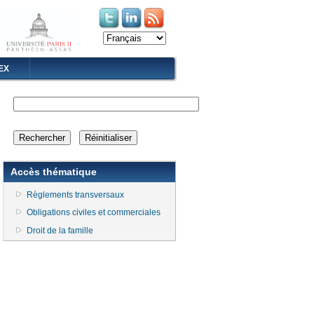
(le lien est externe)
(le lien est externe)
EX
Accès thématique
Règlements transversaux
Obligations civiles et commerciales
Droit de la famille