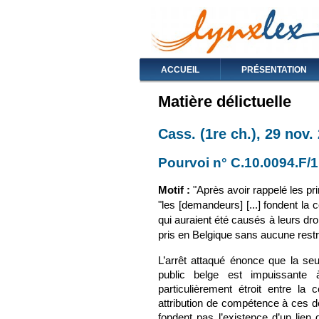
ACCUEIL
PRÉSENTATION
Matière délictuelle
Cass. (1re ch.), 29 nov.
Pourvoi n° C.10.0094.F/1
Motif :
"Après avoir rappelé les pr
"les [demandeurs] [...] fondent l
qui auraient été causés à leurs droi
pris en Belgique sans aucune restri
L’arrêt attaqué énonce que la seu
public belge est impuissante 
particulièrement étroit entre la 
attribution de compétence à ces der
fondent pas l’existence d’un lien 