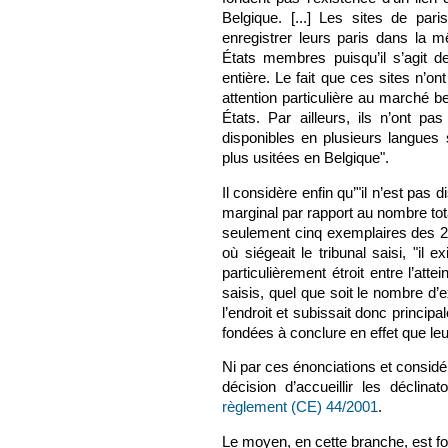
Belgique. [...] Les sites de par
enregistrer leurs paris dans la 
États membres puisqu’il s’agit de
entière. Le fait que ces sites n’on
attention particulière au marché b
États. Par ailleurs, ils n’ont pa
disponibles en plusieurs langues
plus usitées en Belgique".
Il considère enfin qu’"il n’est pas 
marginal par rapport au nombre total
seulement cinq exemplaires des 250.
où siégeait le tribunal saisi, "il 
particulièrement étroit entre l’atte
saisis, quel que soit le nombre d’e
l’endroit et subissait donc princip
fondées à conclure en effet que le
Ni par ces énonciations et considér
décision d’accueillir les déclin
règlement (CE) 44/2001
.
Le moyen, en cette branche, est fo