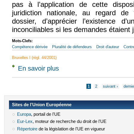
pas à l’application de cette dispos
juridiction nationale, au regard d
dossier, d’apprécier l’existence d’
inconciliables si les demandes étaient
Mots-Clefs:
Compétence dérivée
Pluralité de défendeurs
Droit d'auteur
Contr
Bruxelles I (règl. 44/2001)
En savoir plus
à propos de CJUE, 1er déc. 2011, Eva Mari
Pages
1
2
suivant ›
dernie
Sites de l’Union Européenne
Europa
(le lien est externe)
, portail de l'UE
Eur-Lex
(le lien est externe)
, moteur de recherche du droit de l'UE
Répertoire
(le lien est externe)
de la législation de l'UE en vigueur