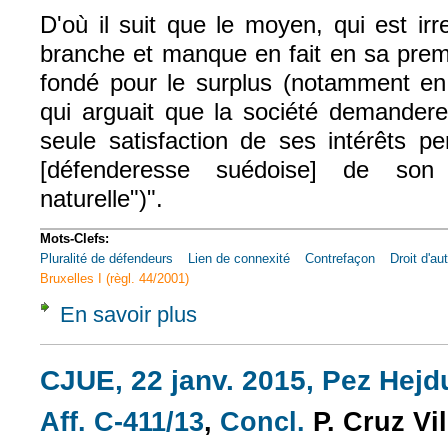
D'où il suit que le moyen, qui est ir
branche et manque en fait en sa prem
fondé pour le surplus (notamment e
qui arguait que la société demandere
seule satisfaction de ses intérêts pe
[défenderesse suédoise] de so
naturelle")".
Mots-Clefs:
Pluralité de défendeurs
Lien de connexité
Contrefaçon
Droit d'au
Bruxelles I (règl. 44/2001)
En savoir plus
à propos de Com., 26 févr. 2013, n° 11-271
CJUE, 22 janv. 2015, Pez Hejdu
Aff. C-411/13
,
Concl.
P. Cruz Vil
(le lien est externe)
(le lien est exte