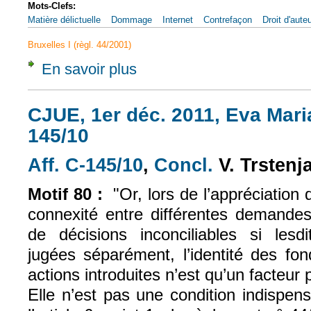
Mots-Clefs:
Matière délictuelle
Dommage
Internet
Contrefaçon
Droit d'aute
Bruxelles I (règl. 44/2001)
En savoir plus
à propos de CJUE, 22 janv. 2015, Pez Hejd
CJUE, 1er déc. 2011, Eva Maria
145/10
Aff. C-145/10
,
Concl.
V. Trstenj
(le lien est externe)
(le lien est exte
Motif 80 :
"Or, lors de l’appréciation 
connexité entre différentes demandes,
de décisions inconciliables si les
jugées séparément, l’identité des fo
actions introduites n’est qu’un facteur 
Elle n’est pas une condition indispens