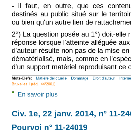
- il faut, en outre, que ces conten
destinés au public situé sur le territ
ou bien qu'un autre lien de rattachemen
2°) La question posée au 1°) doit-elle
réponse lorsque l'atteinte alléguée aux
d'auteur résulte non pas de la mise en
dématérialisé, mais, comme en l'espèce,
d'un support matériel reproduisant ce 
Mots-Clefs:
Matière délictuelle
Dommage
Droit d'auteur
Interne
Bruxelles I (règl. 44/2001)
En savoir plus
à propos de CIv. 1e, 5 avr. 2012, n° 10-158
Civ. 1e, 22 janv. 2014, n° 11-2
Pourvoi n° 11-24019
(le lien est exter