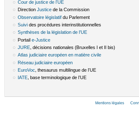
Cour de justice de l'UE
(le lien est externe)
Direction
Justice
(le lien est externe)
de la Commission
Observatoire législatif
(le lien est externe)
du Parlement
Suivi
(le lien est externe)
des procédures interinstitutionnelles
Synthèses de la législation de l’UE
(le lien est externe)
Portail
e-Justice
(le lien est externe)
JURE
(le lien est externe)
, décisions nationales (Bruxelles I et II bis)
Atlas judiciaire européen en matière civile
(le lien est externe)
Réseau judiciaire européen
(le lien est externe)
EuroVoc
(le lien est externe)
, thesaurus multilingue de l'UE
IATE
(le lien est externe)
, base terminologique de l'UE
Mentions légales
Conn