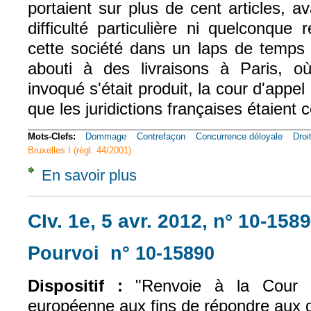
portaient sur plus de cent articles, 
difficulté particulière ni quelconque
cette société dans un laps de temps b
abouti à des livraisons à Paris, o
invoqué s'était produit, la cour d'appe
que les juridictions françaises étaient
Mots-Clefs:
Dommage
Contrefaçon
Concurrence déloyale
Droi
Bruxelles I (règl. 44/2001)
En savoir plus
à propos de Civ. 1e, 25 mars 2009, n° 08-1
CIv. 1e, 5 avr. 2012, n° 10-158
Pourvoi n° 10-15890
(le lien est ext
Dispositif :
"Renvoie à la Cour d
européenne aux fins de répondre aux q