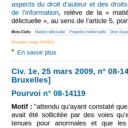
aspects du droit d’auteur et des droits
de l’information
, relève de la « matiè
(le lien est externe)
délictuelle », au sens de l’article 5, po
Mots-Clefs:
Matière délictuelle
Propriété intellectuelle
Droit d'aut
Bruxelles I (règl. 44/2001)
En savoir plus
à propos de CJUE, 21 avril 2016, Austro-M
Civ. 1e, 25 mars 2009, n° 08-1
Bruxelles]
Pourvoi n° 08-14119
(le lien est exter
Motif :
"attendu qu'ayant constaté que
avait été sollicitée par des voies qu
tenues pour anormales et que les 