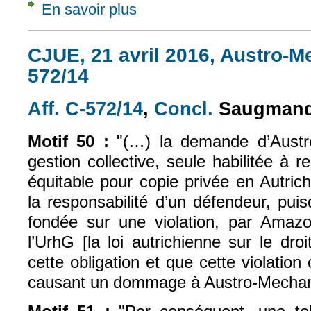
En savoir plus
à propos de Civ. 1e, 26 sept. 2018, n° 16-
CJUE, 21 avril 2016, Austro-Me
572/14
Aff. C-572/14
,
Concl.
Saugmand
(le lien est externe)
(le lien est exte
Motif 50 :
"(…) la demande d’Austr
gestion collective, seule habilitée à 
équitable pour copie privée en Autric
la responsabilité d’un défendeur, pu
fondée sur une violation, par Amazo
l’UrhG [la loi autrichienne sur le droi
cette obligation et que cette violation 
causant un dommage à Austro-Mechan