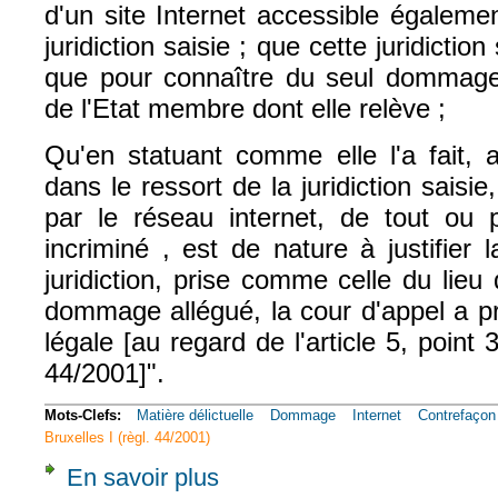
d'un site Internet accessible égaleme
juridiction saisie ; que cette juridictio
que pour connaître du seul dommage c
de l'Etat membre dont elle relève ;
Qu'en statuant comme elle l'a fait, al
dans le ressort de la juridiction saisi
par le réseau internet, de tout ou 
incriminé , est de nature à justifier
juridiction, prise comme celle du lieu 
dommage allégué, la cour d'appel a pr
légale [au regard de l'article 5, point
44/2001]".
Mots-Clefs:
Matière délictuelle
Dommage
Internet
Contrefaçon
Bruxelles I (règl. 44/2001)
En savoir plus
à propos de Civ. 1e, 22 janv. 2014, n° 11-2