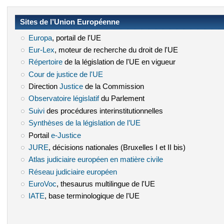
Sites de l’Union Européenne
Europa
(le lien est externe)
, portail de l'UE
Eur-Lex
(le lien est externe)
, moteur de recherche du droit de l'UE
Répertoire
(le lien est externe)
de la législation de l'UE en vigueur
Cour de justice de l'UE
(le lien est externe)
Direction
Justice
(le lien est externe)
de la Commission
Observatoire législatif
(le lien est externe)
du Parlement
Suivi
(le lien est externe)
des procédures interinstitutionnelles
Synthèses de la législation de l’UE
(le lien est externe)
Portail
e-Justice
(le lien est externe)
JURE
(le lien est externe)
, décisions nationales (Bruxelles I et II bis)
Atlas judiciaire européen en matière civile
(le lien est externe)
Réseau judiciaire européen
(le lien est externe)
EuroVoc
(le lien est externe)
, thesaurus multilingue de l'UE
IATE
(le lien est externe)
, base terminologique de l'UE