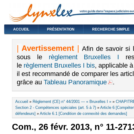
ACCUEIL
PRÉSENTATION
RECHERCHE SIMPLE
|
Avertissement
|
Afin de savoir si
sous le
règlement Bruxelles I
rest
le
règlement Bruxelles I bis
, applicable 
il est recommandé de comparer les arti
grâce au
Tableau Panoramique
.
Vous êtes ici
Accueil
»
Règlement (CE) n° 44/2001 — « Bruxelles I »
»
CHAPITRE
Section 2 - Compétences spéciales (art. 5 à 7)
»
Article 6 [Compéte
défendeurs]
»
Article 6.1 [Condition de connexité des demandes]
Com., 26 févr. 2013, n° 11-271