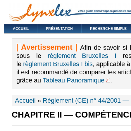
ACCUEIL
PRÉSENTATION
RECHERCHE SIMPLE
|
Avertissement
|
Afin de savoir si
sous le
règlement Bruxelles I
rest
le
règlement Bruxelles I bis
, applicable 
il est recommandé de comparer les arti
grâce au
Tableau Panoramique
.
Vous êtes ici
Accueil
»
Règlement (CE) n° 44/2001 — «
CHAPITRE II — COMPÉTENCE (