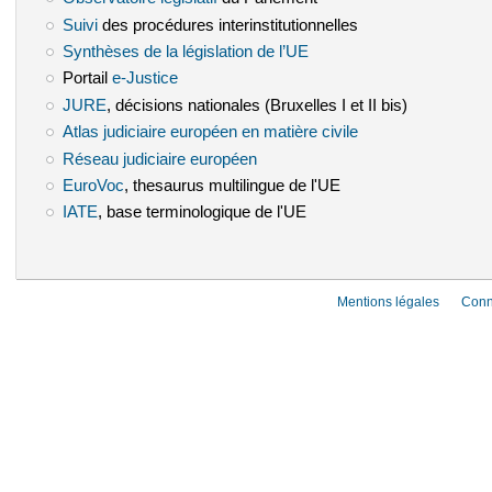
Suivi
(le lien est externe)
des procédures interinstitutionnelles
Synthèses de la législation de l’UE
(le lien est externe)
Portail
e-Justice
(le lien est externe)
JURE
(le lien est externe)
, décisions nationales (Bruxelles I et II bis)
Atlas judiciaire européen en matière civile
(le lien est externe)
Réseau judiciaire européen
(le lien est externe)
EuroVoc
(le lien est externe)
, thesaurus multilingue de l'UE
IATE
(le lien est externe)
, base terminologique de l'UE
Mentions légales
Conn