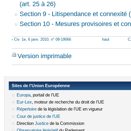
(art. 25 à 26)
Section 9 - Litispendance et connexité (
Section 10 - Mesures provisoires et cons
‹ Civ. 1e, 6 janv. 2010, n° 08-19066
haut
C
Version imprimable
Sites de l’Union Européenne
Europa
(le lien est externe)
, portail de l'UE
Eur-Lex
(le lien est externe)
, moteur de recherche du droit de l'UE
Répertoire
(le lien est externe)
de la législation de l'UE en vigueur
Cour de justice de l'UE
(le lien est externe)
Direction
Justice
(le lien est externe)
de la Commission
Observatoire législatif
(le lien est externe)
du Parlement