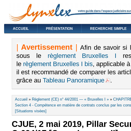
ACCUEIL
PRÉSENTATION
RECHERCHE SIMPLE
|
Avertissement
|
Afin de savoir si
sous le
règlement Bruxelles I
rest
le
règlement Bruxelles I bis
, applicable 
il est recommandé de comparer les arti
grâce au
Tableau Panoramique
.
Vous êtes ici
Accueil
»
Règlement (CE) n° 44/2001 — « Bruxelles I »
»
CHAPITRE
Section 4 - Compétence en matière de contrats conclus par les cons
[Situations visées]
CJUE, 2 mai 2019, Pillar Securi