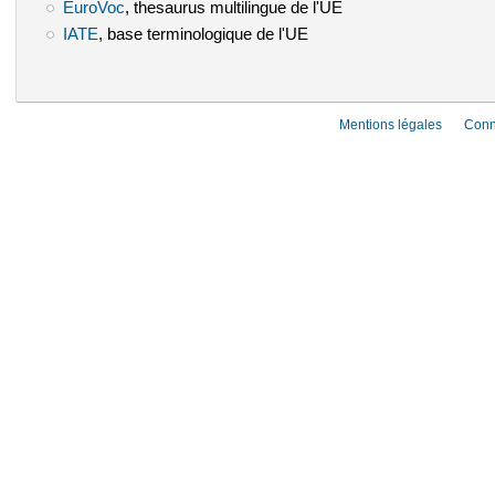
EuroVoc
(le lien est externe)
, thesaurus multilingue de l'UE
IATE
(le lien est externe)
, base terminologique de l'UE
Mentions légales
Conn