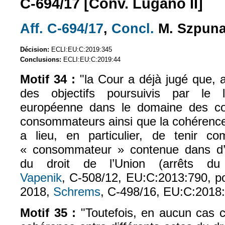
C‑694/17 [Conv. Lugano II]
Aff. C‑694/17
,
Concl.
M. Szpuna
(le lien est externe)
(le lien est exte
Décision:
ECLI:EU:C:2019:345
Conclusions:
ECLI:EU:C:2019:44
Motif 34 :
"la Cour a déjà jugé que, a
des objectifs poursuivis par le l
européenne dans le domaine des con
consommateurs ainsi que la cohérence d
a lieu, en particulier, de tenir c
« consommateur » contenue dans d’a
du droit de l’Union (arrêts d
Vapenik
, C‑508/12, EU:C:2013:790, poi
2018,
Schrems
, C‑498/16, EU:C:2018:3
Motif 35 :
"Toutefois, en aucun cas c