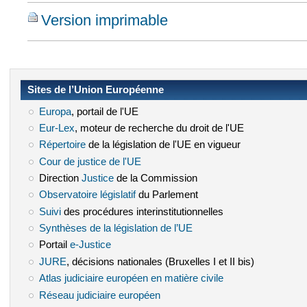
Version imprimable
Sites de l’Union Européenne
Europa
(le lien est externe)
, portail de l'UE
Eur-Lex
(le lien est externe)
, moteur de recherche du droit de l'UE
Répertoire
(le lien est externe)
de la législation de l'UE en vigueur
Cour de justice de l'UE
(le lien est externe)
Direction
Justice
(le lien est externe)
de la Commission
Observatoire législatif
(le lien est externe)
du Parlement
Suivi
(le lien est externe)
des procédures interinstitutionnelles
Synthèses de la législation de l’UE
(le lien est externe)
Portail
e-Justice
(le lien est externe)
JURE
(le lien est externe)
, décisions nationales (Bruxelles I et II bis)
Atlas judiciaire européen en matière civile
(le lien est externe)
Réseau judiciaire européen
(le lien est externe)