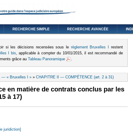
RECHERCHE SIMPLE
RECHERCHE AVANCÉE
IND
oir si les décisions recensées sous le
règlement Bruxelles I
restent
lles I bis
, applicable à compter du 10/01/2015, il est recommandé de
lements grâce au
Tableau Panoramique
.
 — « Bruxelles I »
»
CHAPITRE II — COMPÉTENCE (art. 2 à 31)
e en matière de contrats conclus par les
5 à 17)
e juridiction]