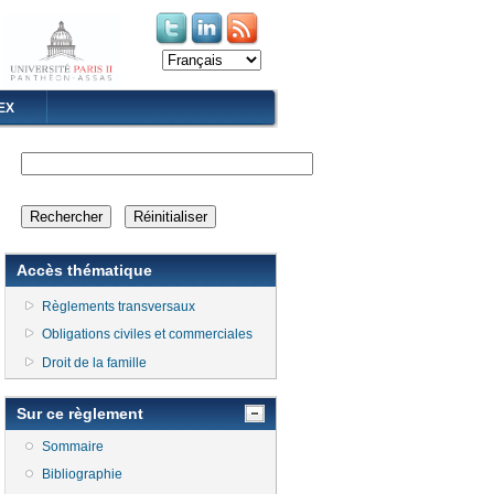
(le lien est externe)
(le lien est externe)
EX
Accès thématique
Règlements transversaux
Obligations civiles et commerciales
Droit de la famille
Sur ce règlement
Sommaire
Bibliographie