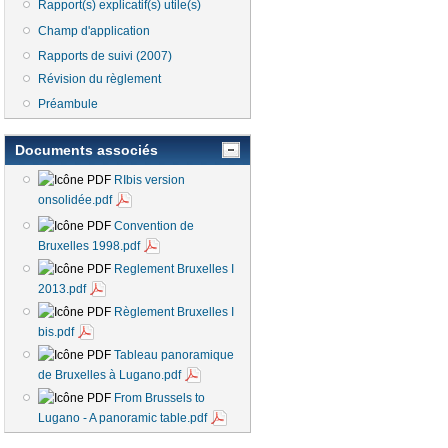
Rapport(s) explicatif(s) utile(s)
Champ d'application
Rapports de suivi (2007)
Révision du règlement
Préambule
Documents associés
RIbis version
onsolidée.pdf
Convention de
Bruxelles 1998.pdf
Reglement Bruxelles I
2013.pdf
Règlement Bruxelles I
bis.pdf
Tableau panoramique
de Bruxelles à Lugano.pdf
From Brussels to
Lugano - A panoramic table.pdf