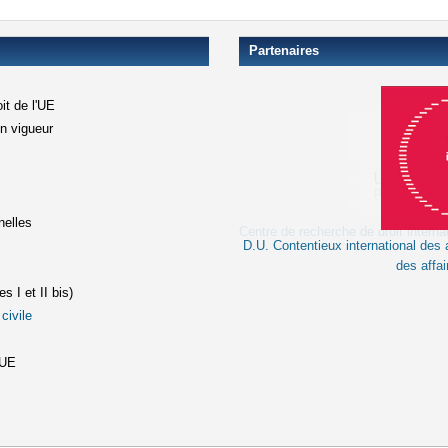
Partenaires
it de l'UE
en vigueur
xterne)
terne)
nelles
D.U. Contentieux international des a
le lien est externe)
des affai
s I et II bis)
civile
(le lien est externe)
st externe)
'UE