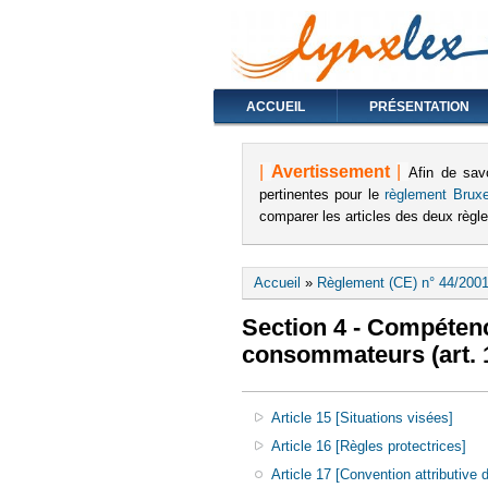
ACCUEIL
PRÉSENTATION
|
Avertissement
|
Afin de sav
pertinentes pour le
règlement Bruxe
comparer les articles des deux règ
Vous êtes ici
Accueil
»
Règlement (CE) n° 44/2001
Section 4 - Compétenc
consommateurs (art. 1
Article 15 [Situations visées]
Article 16 [Règles protectrices]
Article 17 [Convention attributive d