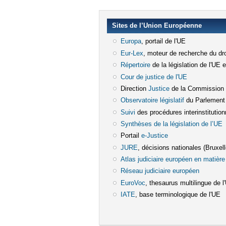
Sites de l’Union Européenne
Europa
(le lien est externe)
, portail de l'UE
Eur-Lex
(le lien est externe)
, moteur de recherche du dro
Répertoire
(le lien est externe)
de la législation de l'UE 
Cour de justice de l'UE
(le lien est e
Direction
Justice
(le lien est externe)
de la Commission
Observatoire législatif
(le lien est ex
du Parlement
Suivi
(le lien est externe)
des procédures interinstitution
Synthèses de la législation de l’UE
(
Portail
e-Justice
(le lien est externe)
JURE
(le lien est externe)
, décisions nationales (Bruxelle
Atlas judiciaire européen en matière 
Réseau judiciaire européen
(le lien e
EuroVoc
(le lien est externe)
, thesaurus multilingue de l
IATE
(le lien est externe)
, base terminologique de l'UE