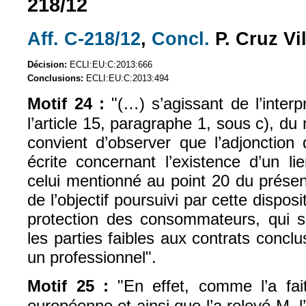
218/12
Aff. C-218/12
,
Concl.
P. Cruz Vi
(le lien est externe)
(le lien est exte
Décision:
ECLI:EU:C:2013:666
Conclusions:
ECLI:EU:C:2013:494
Motif 24 :
"(…) s’agissant de l’interp
l’article 15, paragraphe 1, sous c), du
convient d’observer que l’adjonction 
écrite concernant l’existence d’un li
celui mentionné au point 20 du présent 
de l’objectif poursuivi par cette disposi
protection des consommateurs, qui 
les parties faibles aux contrats concl
un professionnel".
Motif 25 :
"En effet, comme l’a fai
européenne et ainsi que l’a relevé M. l