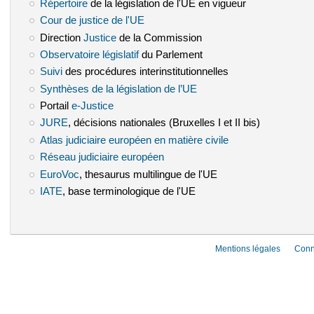
Répertoire
(le lien est externe)
de la législation de l'UE en vigueur
Cour de justice de l'UE
(le lien est externe)
Direction
Justice
(le lien est externe)
de la Commission
Observatoire législatif
(le lien est externe)
du Parlement
Suivi
(le lien est externe)
des procédures interinstitutionnelles
Synthèses de la législation de l’UE
(le lien est externe)
Portail
e-Justice
(le lien est externe)
JURE
(le lien est externe)
, décisions nationales (Bruxelles I et II bis)
Atlas judiciaire européen en matière civile
(le lien est externe)
Réseau judiciaire européen
(le lien est externe)
EuroVoc
(le lien est externe)
, thesaurus multilingue de l'UE
IATE
(le lien est externe)
, base terminologique de l'UE
Mentions légales
Conn