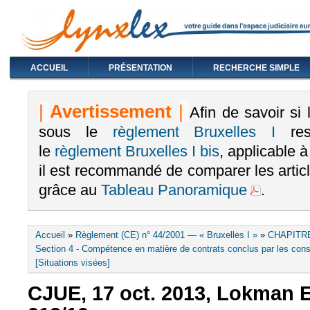
ACCUEIL
PRÉSENTATION
RECHERCHE SIMPLE
|
Avertissement
|
Afin de savoir si
sous le
règlement Bruxelles I
rest
le
règlement Bruxelles I bis
, applicable 
il est recommandé de comparer les arti
grâce au
Tableau Panoramique
.
Vous êtes ici
Accueil
»
Règlement (CE) n° 44/2001 — « Bruxelles I »
»
CHAPITRE
Section 4 - Compétence en matière de contrats conclus par les cons
[Situations visées]
CJUE, 17 oct. 2013, Lokman E