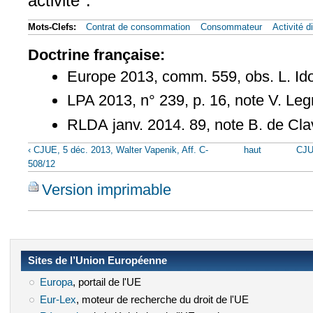
activité".
Mots-Clefs:
Contrat de consommation
Consommateur
Activité d
Doctrine française:
Europe 2013, comm. 559, obs. L. Id
LPA 2013, n° 239, p. 16, note V. Le
RLDA janv. 2014. 89, note B. de Cla
‹ CJUE, 5 déc. 2013, Walter Vapenik, Aff. C-
haut
CJU
508/12
Version imprimable
Sites de l’Union Européenne
Europa
(le lien est externe)
, portail de l'UE
Eur-Lex
(le lien est externe)
, moteur de recherche du droit de l'UE