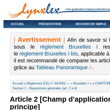
ACCUEIL
PRÉSENTATION
RECHERCHE SIMPLE
|
Avertissement
|
Afin de savoir si
sous le
règlement Bruxelles I
rest
le
règlement Bruxelles I bis
, applicable 
il est recommandé de comparer les arti
grâce au
Tableau Panoramique
.
Vous êtes ici
Accueil
»
Règlement (CE) n° 44/2001 — « Bruxelles I »
»
CHAPITRE
Section 1 - Dispositions générales (art. 2 à 4)
Article 2 [Champ d'application
principe]