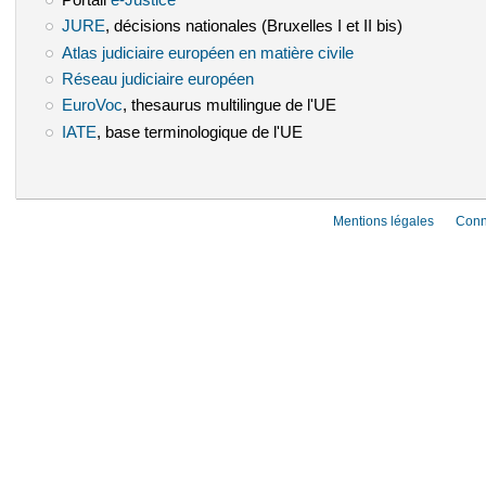
JURE
(le lien est externe)
, décisions nationales (Bruxelles I et II bis)
Atlas judiciaire européen en matière civile
(le lien est externe)
Réseau judiciaire européen
(le lien est externe)
EuroVoc
(le lien est externe)
, thesaurus multilingue de l'UE
IATE
(le lien est externe)
, base terminologique de l'UE
Mentions légales
Conn