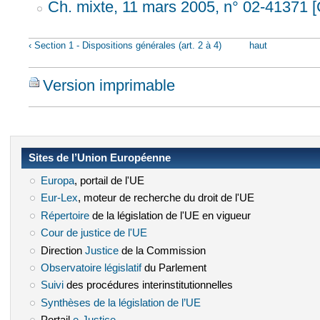
Ch. mixte, 11 mars 2005, n° 02-41371 [
‹ Section 1 - Dispositions générales (art. 2 à 4)
haut
Version imprimable
Sites de l’Union Européenne
Europa
(le lien est externe)
, portail de l'UE
Eur-Lex
(le lien est externe)
, moteur de recherche du droit de l'UE
Répertoire
(le lien est externe)
de la législation de l'UE en vigueur
Cour de justice de l'UE
(le lien est externe)
Direction
Justice
(le lien est externe)
de la Commission
Observatoire législatif
(le lien est externe)
du Parlement
Suivi
(le lien est externe)
des procédures interinstitutionnelles
Synthèses de la législation de l’UE
(le lien est externe)
Portail
e-Justice
(le lien est externe)