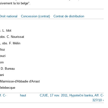
sivement la loi belge".
Droit national
Concession (contrat)
Contrat de distribution
 L. Idot
obs. C. Nourissat
4, obs. F. Mélin
lioz
ouzi
ann
e D. Bureau
ani
Marmisse-d'Abbadie d'Arrast
Delebecque
f. C-
haut
CJUE, 17 nov. 2011, Hypotečni banka, Aff. C-
327/10 ›