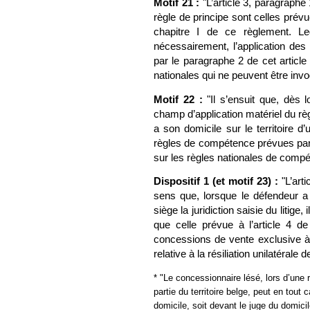
Motif 21 :
"
L’article 3, paragraphe
règle de principe sont celles pré
chapitre I de ce règlement. Led
nécessairement, l’application des
par le paragraphe 2 de cet article
nationales qui ne peuvent être inv
Motif 22 :
"
Il s’ensuit que, dès 
champ d’application matériel du rè
a son domicile sur le territoire d
règles de compétence prévues par l
sur les règles nationales de compé
Dispositif 1 (et motif 23) :
"L’arti
sens que, lorsque le défendeur a
siège la juridiction saisie du litige
que celle prévue à l’article 4 d
concessions de vente exclusive à d
relative à la résiliation unilatérale
* "Le concessionnaire lésé, lors d’une 
partie du territoire belge, peut en tout
domicile, soit devant le juge du domici