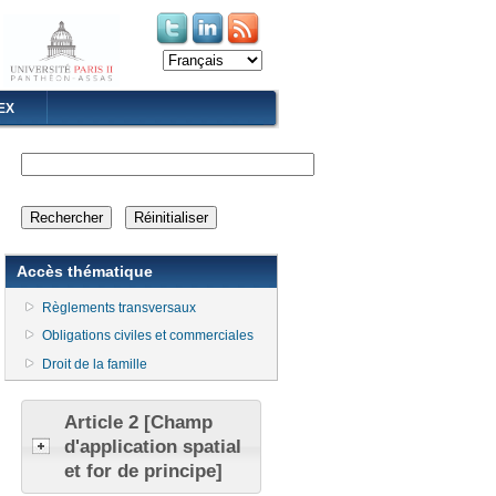
(le lien est externe)
(le lien est externe)
EX
Accès thématique
Règlements transversaux
Obligations civiles et commerciales
Droit de la famille
Article 2 [Champ
d'application spatial
et for de principe]