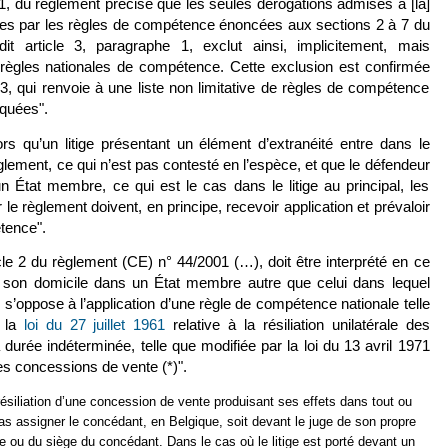
 1, du règlement précise que les seules dérogations admises à [la]
vues par les règles de compétence énoncées aux sections 2 à 7 du
it article 3, paragraphe 1, exclut ainsi, implicitement, mais
 règles nationales de compétence. Cette exclusion est confirmée
 3, qui renvoie à une liste non limitative de règles de compétence
oquées".
lors qu’un litige présentant un élément d’extranéité entre dans le
glement, ce qui n’est pas contesté en l’espèce, et que le défendeur
’un État membre, ce qui est le cas dans le litige au principal, les
e règlement doivent, en principe, recevoir application et prévaloir
tence".
cle 2 du règlement (CE) n° 44/2001 (…), doit être interprété en ce
 son domicile dans un État membre autre que celui dans lequel
, il s’oppose à l’application d’une règle de compétence nationale telle
e la
loi du 27 juillet 1961
(le lien est externe)
relative à la résiliation unilatérale des
urée indéterminée, telle que modifiée par la loi du 13 avril 1971
 des concessions de vente (*)".
résiliation d’une concession de vente produisant ses effets dans tout ou
 cas assigner le concédant, en Belgique, soit devant le juge de son propre
le ou du siège du concédant. Dans le cas où le litige est porté devant un