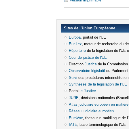
Version imprimable
Sites de l’Union Européenne
Europa
(le lien est externe)
, portail de l'UE
Eur-Lex
(le lien est externe)
, moteur de recherche du dro
Répertoire
(le lien est externe)
de la législation de l'UE 
Cour de justice de l'UE
(le lien est e
Direction
Justice
(le lien est externe)
de la Commission
Observatoire législatif
(le lien est ex
du Parlement
Suivi
(le lien est externe)
des procédures interinstitution
Synthèses de la législation de l’UE
(
Portail
e-Justice
(le lien est externe)
JURE
(le lien est externe)
, décisions nationales (Bruxelle
Atlas judiciaire européen en matière 
Réseau judiciaire européen
(le lien e
EuroVoc
(le lien est externe)
, thesaurus multilingue de l
IATE
(le lien est externe)
, base terminologique de l'UE