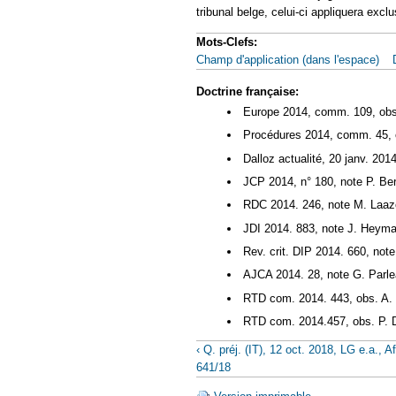
tribunal belge, celui‑ci appliquera exclu
Mots-Clefs:
Champ d'application (dans l'espace)
Doctrine française:
Europe 2014, comm. 109, obs.
Procédures 2014, comm. 45, 
Dalloz actualité, 20 janv. 201
JCP 2014, n° 180, note P. Ber
RDC 2014. 246, note M. Laaz
JDI 2014. 883, note J. Heym
Rev. crit. DIP 2014. 660, not
AJCA 2014. 28, note G. Parle
RTD com. 2014. 443, obs. A. 
RTD com. 2014.457, obs. P. 
‹ Q. préj. (IT), 12 oct. 2018, LG e.a., Af
641/18