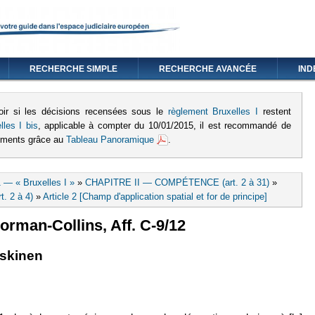
RECHERCHE SIMPLE
RECHERCHE AVANCÉE
IND
oir si les décisions recensées sous le
règlement Bruxelles I
restent
lles I bis
, applicable à compter du 10/01/2015, il est recommandé de
lements grâce au
Tableau Panoramique
.
 — « Bruxelles I »
»
CHAPITRE II — COMPÉTENCE (art. 2 à 31)
»
t. 2 à 4)
»
Article 2 [Champ d'application spatial et for de principe]
orman-Collins, Aff. C-9/12
erne)
n est externe)
skinen