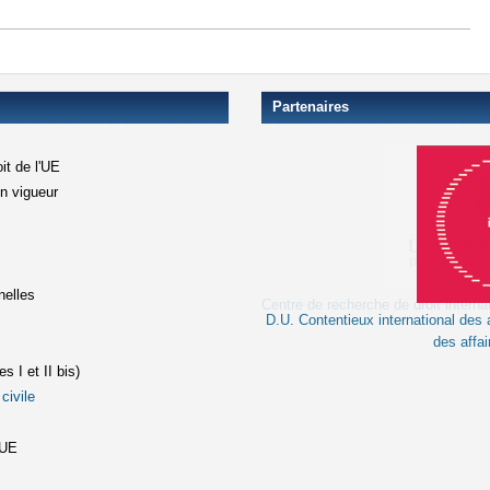
Partenaires
it de l'UE
en vigueur
xterne)
terne)
nelles
D.U. Contentieux international des a
le lien est externe)
des affai
s I et II bis)
civile
(le lien est externe)
st externe)
'UE