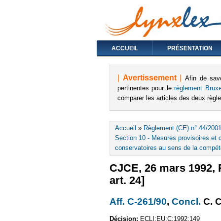
ACCUEIL
PRÉSENTATION
|
Avertissement
|
Afin de sav
pertinentes pour le
règlement Bruxe
comparer les articles des deux règ
Vous êtes ici
Accueil
»
Règlement (CE) n° 44/2001
Section 10 - Mesures provisoires et c
conservatoires au sens de la compét
CJCE, 26 mars 1992, Re
art. 24]
Aff. C-261/90
(le lien est 
,
Concl.
(le 
C. 
Décision:
ECLI:EU:C:1992:149