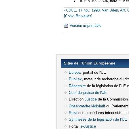
JCP N 1992. 394, note E. Ke
‹ CJCE, 17 nov. 1998, Van Uden, Aff. 
[Conv. Bruxelles]
Version imprimable
Sites de l’Union Européenne
Europa
(le lien est externe)
, portail de l'UE
Eur-Lex
(le lien est externe)
, moteur de recherche du dro
Répertoire
(le lien est externe)
de la législation de l'UE 
Cour de justice de l'UE
(le lien est e
Direction
Justice
(le lien est externe)
de la Commission
Observatoire législatif
(le lien est ex
du Parlement
Suivi
(le lien est externe)
des procédures interinstitution
Synthèses de la législation de l’UE
(
Portail
e-Justice
(le lien est externe)