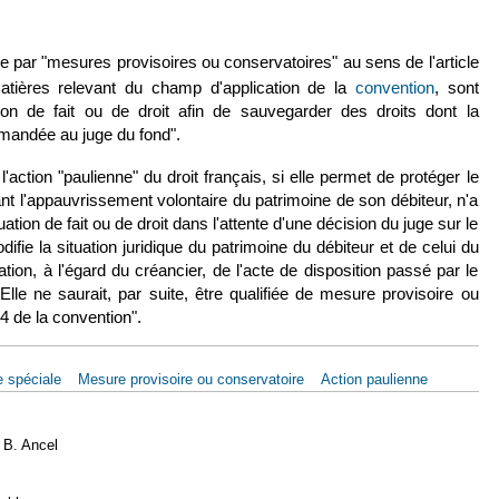
dre par "mesures provisoires ou conservatoires" au sens de l'article
(le lien 
tières relevant du champ d'application de la
convention
, sont
ion de fait ou de droit afin de sauvegarder des droits dont la
emandée au juge du fond".
'action "paulienne" du droit français, si elle permet de protéger le
ant l'appauvrissement volontaire du patrimoine de son débiteur, n'a
ation de fait ou de droit dans l'attente d'une décision du juge sur le
difie la situation juridique du patrimoine du débiteur et de celui du
tion, à l'égard du créancier, de l'acte de disposition passé par le
Elle ne saurait, par suite, être qualifiée de mesure provisoire ou
24 de la convention".
 spéciale
Mesure provisoire ou conservatoire
Action paulienne
e B. Ancel