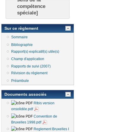
compétence
spéciale]
est externe)
Sur ce règlement
Sommaire
Bibliographie
Rapport(s) explicatif(s) utile(s)
Champ d'application
Rapports de suivi (2007)
Révision du règlement
Préambule
Documents associés
RIbis version
onsolidée.pdf
Convention de
Bruxelles 1998.pdf
Reglement Bruxelles I