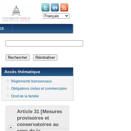
(le lien est externe)
(le lien est externe)
EX
Accès thématique
Règlements transversaux
Obligations civiles et commerciales
Droit de la famille
Article 31 [Mesures
provisoires et
conservatoires au
sens de la