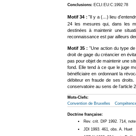
Conclusions:
ECLI:EU:C:1992:78
Motif 34 :
"Il y a (…) lieu d'enten
24 les mesures qui, dans les ma
destinées à maintenir une situat
reconnaissance est par ailleurs d
Motif 35 :
"Une action du type de l
droit de gage du créancier en évit
pas pour objet de maintenir une situ
fond. Elle tend à ce que le juge mo
bénéficiaire en ordonnant la révoca
débiteur en fraude de ses droits. 
conservatoire au sens de l'article 
Mots-Clefs:
Convention de Bruxelles
Compétence
Doctrine française:
Rev. crit. DIP 1992. 714, not
JDI 1993. 461, obs. A. Huet