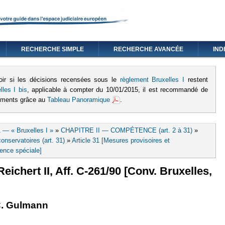
RECHERCHE SIMPLE
RECHERCHE AVANCÉE
IND
oir si les décisions recensées sous le
règlement Bruxelles I
restent
lles I bis
, applicable à compter du 10/01/2015, il est recommandé de
lements grâce au
Tableau Panoramique
.
 — « Bruxelles I »
»
CHAPITRE II — COMPÉTENCE (art. 2 à 31)
»
onservatoires (art. 31)
»
Article 31 [Mesures provisoires et
ence spéciale]
ichert II, Aff. C-261/90 [Conv. Bruxelles,
externe)
lien est externe)
C. Gulmann