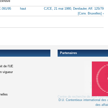
rckhove
C-391/95
haut
CJCE, 21 mai 1980, Denilauler, Aff. 125/79
[Conv. Bruxelles] ›
Partenaires
it de l'UE
en vigueur
xterne)
terne)
nelles
D.U. Contentieux international des a
le lien est externe)
des affai