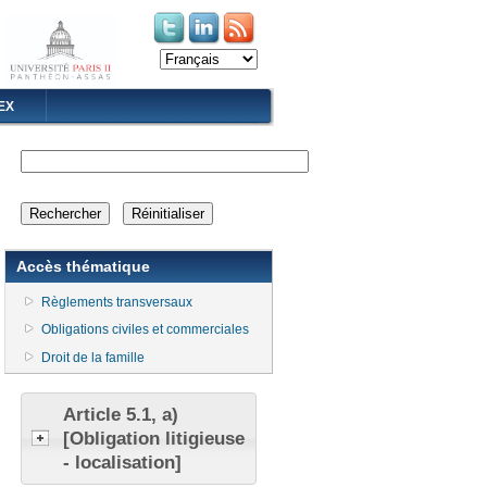
(le lien est externe)
(le lien est externe)
EX
Accès thématique
Règlements transversaux
Obligations civiles et commerciales
Droit de la famille
Article 5.1, a)
[Obligation litigieuse
- localisation]