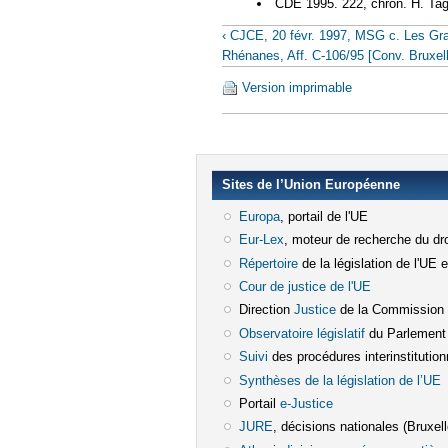
CDE 1995. 222, chron. H. Ta
‹ CJCE, 20 févr. 1997, MSG c. Les Gr
Rhénanes, Aff. C-106/95 [Conv. Bruxel
Version imprimable
Sites de l’Union Européenne
Europa
(le lien est externe)
, portail de l'UE
Eur-Lex
(le lien est externe)
, moteur de recherche du dro
Répertoire
(le lien est externe)
de la législation de l'UE 
Cour de justice de l'UE
(le lien est e
Direction
Justice
(le lien est externe)
de la Commission
Observatoire législatif
(le lien est ex
du Parlement
Suivi
(le lien est externe)
des procédures interinstitution
Synthèses de la législation de l’UE
(
Portail
e-Justice
(le lien est externe)
JURE
(le lien est externe)
, décisions nationales (Bruxelle