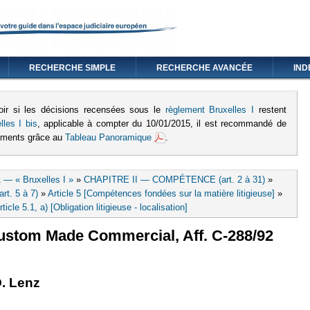
RECHERCHE SIMPLE
RECHERCHE AVANCÉE
IND
oir si les décisions recensées sous le
règlement Bruxelles I
restent
lles I bis
, applicable à compter du 10/01/2015, il est recommandé de
lements grâce au
Tableau Panoramique
.
 — « Bruxelles I »
»
CHAPITRE II — COMPÉTENCE (art. 2 à 31)
»
rt. 5 à 7)
»
Article 5 [Compétences fondées sur la matière litigieuse]
»
rticle 5.1, a) [Obligation litigieuse - localisation]
Custom Made Commercial, Aff. C-288/92
externe)
lien est externe)
O. Lenz