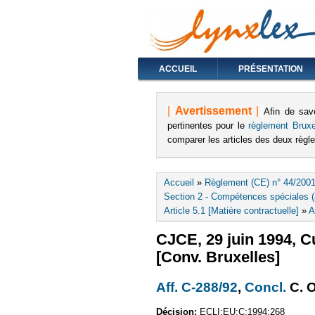
ACCUEIL
PRÉSENTATION
|
Avertissement
|
Afin de sav
pertinentes pour le
règlement Bruxe
comparer les articles des deux règ
Vous êtes ici
Accueil
»
Règlement (CE) n° 44/2001
Section 2 - Compétences spéciales (a
Article 5.1 [Matière contractuelle]
»
A
CJCE, 29 juin 1994, 
[Conv. Bruxelles]
Aff. C-288/92
(le lien est 
,
Concl.
(le 
C. 
Décision:
ECLI:EU:C:1994:268