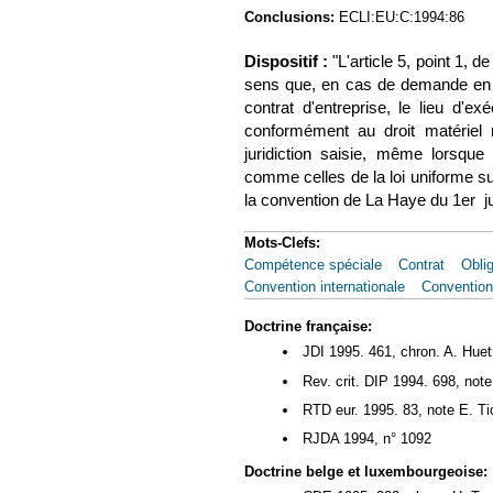
Conclusions:
ECLI:EU:C:1994:86
Dispositif :
"L'article 5, point 1, de
sens que, en cas de demande en pa
contrat d'entreprise, le lieu d'ex
conformément au droit matériel ré
juridiction saisie, même lorsque 
comme celles de la loi uniforme su
la convention de La Haye du 1er jui
Mots-Clefs:
Compétence spéciale
Contrat
Oblig
Convention internationale
Convention
Doctrine française:
JDI 1995. 461, chron. A. Huet
Rev. crit. DIP 1994. 698, not
RTD eur. 1995. 83, note E. T
RJDA 1994, n° 1092
Doctrine belge et luxembourgeoise: