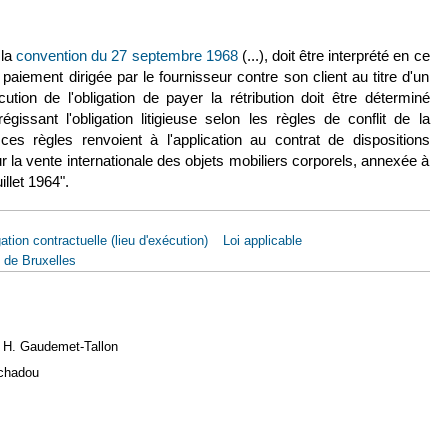
(le lien est externe)
 la
convention du 27 septembre 1968
(...), doit être interprété en ce
iement dirigée par le fournisseur contre son client au titre d'un
écution de l'obligation de payer la rétribution doit être déterminé
gissant l'obligation litigieuse selon les règles de conflit de la
ces règles renvoient à l'application au contrat de dispositions
r la vente internationale des objets mobiliers corporels, annexée à
llet 1964".
ation contractuelle (lieu d'exécution)
Loi applicable
 de Bruxelles
e H. Gaudemet-Tallon
ichadou