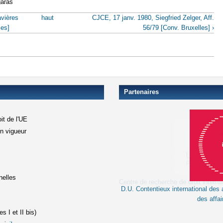
garas
avières
haut
CJCE, 17 janv. 1980, Siegfried Zelger, Aff.
les]
56/79 [Conv. Bruxelles] ›
Partenaires
it de l'UE
en vigueur
xterne)
terne)
nelles
D.U. Contentieux international des a
le lien est externe)
des affai
s I et II bis)