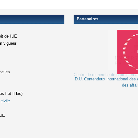
Partenaires
it de l'UE
en vigueur
xterne)
terne)
nelles
D.U. Contentieux international des a
le lien est externe)
des affai
s I et II bis)
civile
(le lien est externe)
st externe)
'UE