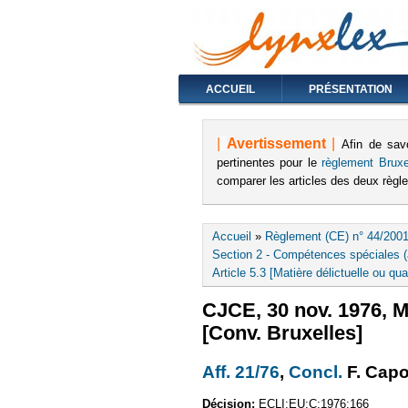
ACCUEIL
PRÉSENTATION
|
Avertissement
|
Afin de sav
pertinentes pour le
règlement Bruxe
comparer les articles des deux règ
Vous êtes ici
Accueil
»
Règlement (CE) n° 44/2001
Section 2 - Compétences spéciales (a
Article 5.3 [Matière délictuelle ou qua
CJCE, 30 nov. 1976, M
[Conv. Bruxelles]
Aff. 21/76
(le lien est exte
,
Concl.
(le lien
F. Capo
Décision:
ECLI:EU:C:1976:166