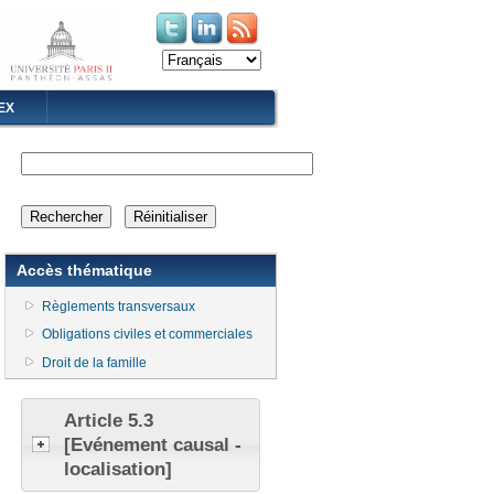
(le lien est externe)
(le lien est externe)
EX
Accès thématique
Règlements transversaux
Obligations civiles et commerciales
Droit de la famille
Article 5.3
[Evénement causal -
localisation]