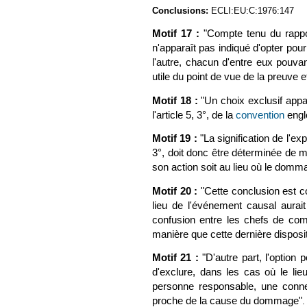
Conclusions:
ECLI:EU:C:1976:147
Motif 17 :
"C
ompte tenu du rapport
n'apparaît pas indiqué d'opter pou
l'autre, chacun d'entre eux pouvan
utile du point de vue de la preuve e
Motif 18 :
"Un choix exclusif appa
l'article 5, 3°, de la
convention
(le l
englo
Motif 19 :
"
L
a signification de l'ex
3°, doit donc être déterminée de m
son action soit au lieu où le domma
Motif 20 :
"Cette conclusion est co
lieu de l'événement causal aurai
confusion entre les chefs de com
manière que cette dernière dispositi
Motif 21 :
"D'autre part, l'option
d'exclure, dans les cas où le li
personne responsable, une connex
proche de la cause du dommage"
.