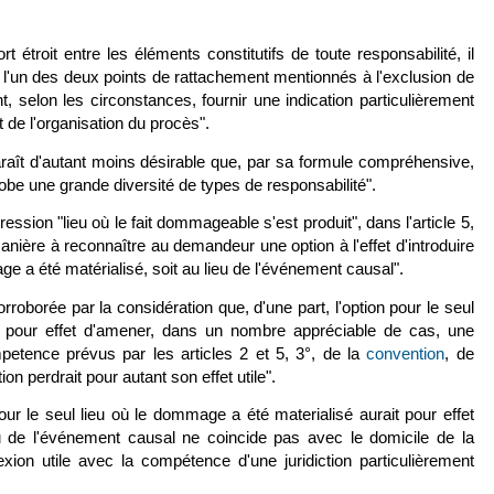
 étroit entre les éléments constitutifs de toute responsabilité, il
r l'un des deux points de rattachement mentionnés à l'exclusion de
t, selon les circonstances, fournir une indication particulièrement
t de l'organisation du procès".
raît d'autant moins désirable que, par sa formule compréhensive,
ien est externe)
be une grande diversité de types de responsabilité".
pression "lieu où le fait dommageable s'est produit", dans l'article 5,
anière à reconnaître au demandeur une option à l'effet d'introduire
ge a été matérialisé, soit au lieu de l'événement causal".
rroborée par la considération que, d'une part, l'option pour le seul
t pour effet d'amener, dans un nombre appréciable de cas, une
petence prévus par les articles 2 et 5, 3°, de la
convention
(le lie
, de
on perdrait pour autant son effet utile".
 pour le seul lieu où le dommage a été materialisé aurait pour effet
eu de l'événement causal ne coincide pas avec le domicile de la
ion utile avec la compétence d'une juridiction particulièrement