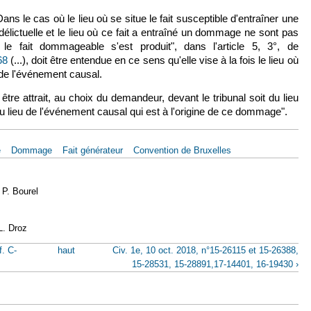
ans le cas où le lieu où se situe le fait susceptible d'entraîner une
 délictuelle et le lieu où ce fait a entraîné un dommage ne sont pas
ù le fait dommageable s'est produit", dans l'article 5, 3°, de
68
(le lien est externe)
(...), doit être entendue en ce sens qu'elle vise à la fois le lieu où
 de l'événement causal.
 être attrait, au choix du demandeur, devant le tribunal soit du lieu
 lieu de l'événement causal qui est à l'origine de ce dommage".
e
Dommage
Fait générateur
Convention de Bruxelles
 P. Bourel
L. Droz
f. C-
haut
Civ. 1e, 10 oct. 2018, n°15-26115 et 15-26388,
15-28531, 15-28891,17-14401, 16-19430 ›