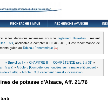
RECHERCHE SIMPLE
RECHERCHE AVANCÉE
IND
oir si les décisions recensées sous le
règlement Bruxelles I
restent
lles I bis
, applicable à compter du 10/01/2015, il est recommandé de
lements grâce au
Tableau Panoramique
.
 — « Bruxelles I »
»
CHAPITRE II — COMPÉTENCE (art. 2 à 31)
»
rt. 5 à 7)
»
Article 5 [Compétences fondées sur la matière litigieuse]
»
si-délictuelle]
»
Article 5.3 [Evénement causal - localisation]
ines de potasse d'Alsace, Aff. 21/76
rne)
 est externe)
torti