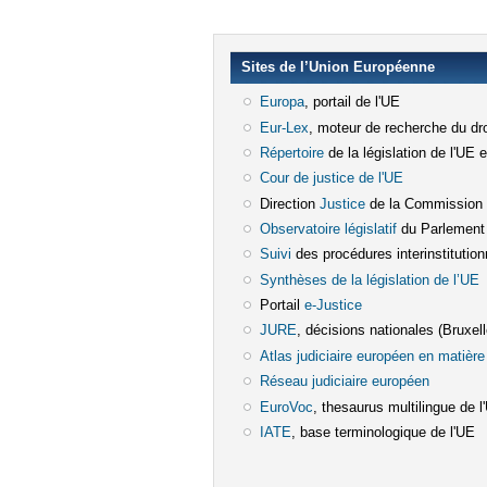
Sites de l’Union Européenne
Europa
(le lien est externe)
, portail de l'UE
Eur-Lex
(le lien est externe)
, moteur de recherche du dro
Répertoire
(le lien est externe)
de la législation de l'UE 
Cour de justice de l'UE
(le lien est e
Direction
Justice
(le lien est externe)
de la Commission
Observatoire législatif
(le lien est ex
du Parlement
Suivi
(le lien est externe)
des procédures interinstitution
Synthèses de la législation de l’UE
(
Portail
e-Justice
(le lien est externe)
JURE
(le lien est externe)
, décisions nationales (Bruxelle
Atlas judiciaire européen en matière 
Réseau judiciaire européen
(le lien e
EuroVoc
(le lien est externe)
, thesaurus multilingue de l
IATE
(le lien est externe)
, base terminologique de l'UE