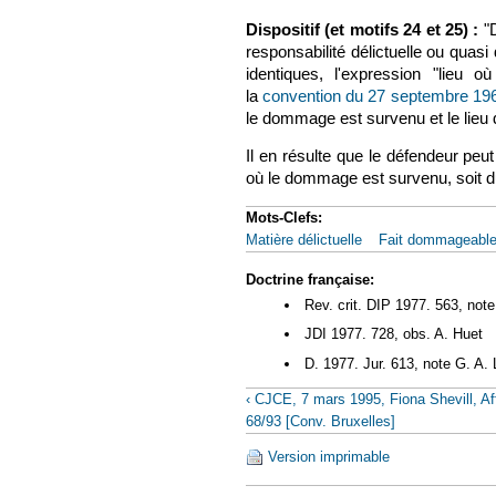
Dispositif (et motifs 24 et 25) :
"D
responsabilité délictuelle ou quasi
identiques, l'expression "lieu o
la
convention du 27 septembre 19
le dommage est survenu et le lieu
Il en résulte que le défendeur peut
où le dommage est survenu, soit du
Mots-Clefs:
Matière délictuelle
Fait dommageabl
Doctrine française:
Rev. crit. DIP 1977. 563, note
JDI 1977. 728, obs. A. Huet
D. 1977. Jur. 613, note G. A. 
‹ CJCE, 7 mars 1995, Fiona Shevill, Af
68/93 [Conv. Bruxelles]
Version imprimable