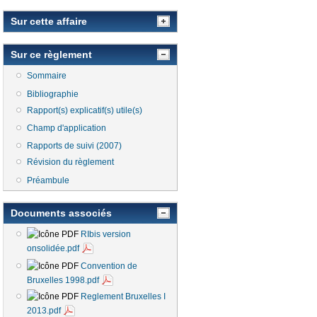
Sur cette affaire
Sur ce règlement
Sommaire
Bibliographie
Rapport(s) explicatif(s) utile(s)
Champ d'application
Rapports de suivi (2007)
Révision du règlement
Préambule
Documents associés
n est externe)
RIbis version
onsolidée.pdf
Convention de
Bruxelles 1998.pdf
Reglement Bruxelles I
2013.pdf