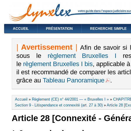
ACCUEIL
PRÉSENTATION
RECHERCHE SIMPLE
|
Avertissement
|
Afin de savoir si
sous le
règlement Bruxelles I
rest
le
règlement Bruxelles I bis
, applicable 
il est recommandé de comparer les arti
grâce au
Tableau Panoramique
.
Vous êtes ici
Accueil
»
Règlement (CE) n° 44/2001 — « Bruxelles I »
»
CHAPITRE
Section 9 - Litispendance et connexité (art. 27 à 30)
»
Article 28 [Ex
Article 28 [Connexité - Généra