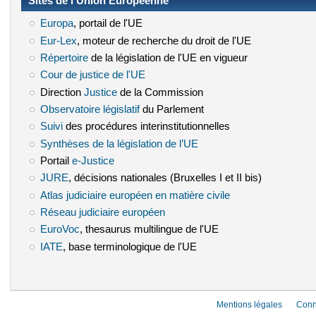
Sites de l’Union Européenne
Europa
(le lien est externe)
, portail de l'UE
Eur-Lex
(le lien est externe)
, moteur de recherche du droit de l'UE
Répertoire
(le lien est externe)
de la législation de l'UE en vigueur
Cour de justice de l'UE
(le lien est externe)
Direction
Justice
(le lien est externe)
de la Commission
Observatoire législatif
(le lien est externe)
du Parlement
Suivi
(le lien est externe)
des procédures interinstitutionnelles
Synthèses de la législation de l’UE
(le lien est externe)
Portail
e-Justice
(le lien est externe)
JURE
(le lien est externe)
, décisions nationales (Bruxelles I et II bis)
Atlas judiciaire européen en matière civile
(le lien est externe)
Réseau judiciaire européen
(le lien est externe)
EuroVoc
(le lien est externe)
, thesaurus multilingue de l'UE
IATE
(le lien est externe)
, base terminologique de l'UE
Mentions légales
Conn