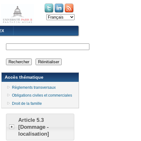
(le lien est externe)
(le lien est externe)
EX
Accès thématique
Règlements transversaux
Obligations civiles et commerciales
Droit de la famille
Article 5.3
[Dommage -
localisation]