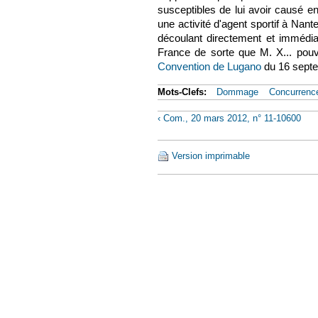
susceptibles de lui avoir causé en 
une activité d'agent sportif à Nant
découlant directement et immédiat
France de sorte que M. X... pouvai
Convention de Lugano
(le lien est 
du 16 septe
Mots-Clefs:
Dommage
Concurrence
‹ Com., 20 mars 2012, n° 11-10600
Version imprimable