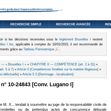
RECHERCHE SIMPLE
RECHERCHE AVANCÉE
IND
oir si les décisions recensées sous le
règlement Bruxelles I
restent
lles I bis
, applicable à compter du 10/01/2015, il est recommandé de
lements grâce au
Tableau Panoramique
.
 — « Bruxelles I »
»
CHAPITRE II — COMPÉTENCE (art. 2 à 31)
»
rt. 5 à 7)
»
Article 5 [Compétences fondées sur la matière litigieuse]
»
si-délictuelle]
»
Article 5.3 [Dommage - localisation]
2, n° 10-24843 [Conv. Lugano I]
ien est externe)
e M. X... tendait à soumettre au juge de la responsabilité civile de
urrentielles ou de prétendus actes de concurrence déloyale