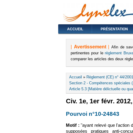
ACCUEIL
PRÉSENTATION
|
Avertissement
|
Afin de sav
pertinentes pour le
règlement Bruxe
comparer les articles des deux règ
Vous êtes ici
Accueil
»
Règlement (CE) n° 44/2001
Section 2 - Compétences spéciales (a
Article 5.3 [Matière délictuelle ou qua
Civ. 1e, 1er févr. 201
Pourvoi n°10-24843
(le l
Motif :
"ayant relevé que l'action d
supposées pratiques anti-conc