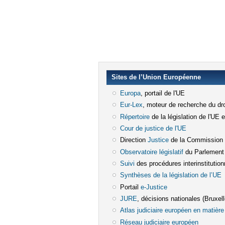
Sites de l’Union Européenne
Europa
(le lien est externe)
, portail de l'UE
Eur-Lex
(le lien est externe)
, moteur de recherche du dro
Répertoire
(le lien est externe)
de la législation de l'UE 
Cour de justice de l'UE
(le lien est e
Direction
Justice
(le lien est externe)
de la Commission
Observatoire législatif
(le lien est ex
du Parlement
Suivi
(le lien est externe)
des procédures interinstitution
Synthèses de la législation de l’UE
(
Portail
e-Justice
(le lien est externe)
JURE
(le lien est externe)
, décisions nationales (Bruxelle
Atlas judiciaire européen en matière 
Réseau judiciaire européen
(le lien e