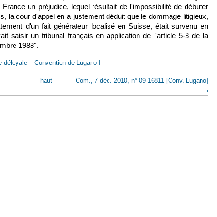
France un préjudice, lequel résultait de l'impossibilité de débuter
es, la cour d'appel en a justement déduit que le dommage litigieux,
ement d'un fait générateur localisé en Suisse, était survenu en
t saisir un tribunal français en application de l'article 5-3 de la
externe)
mbre 1988".
 déloyale
Convention de Lugano I
haut
Com., 7 déc. 2010, n° 09-16811 [Conv. Lugano]
›