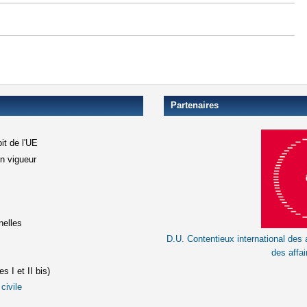
Partenaires
it de l'UE
en vigueur
xterne)
terne)
nelles
D.U. Contentieux international des a
le lien est externe)
des affai
s I et II bis)
civile
(le lien est externe)
st externe)