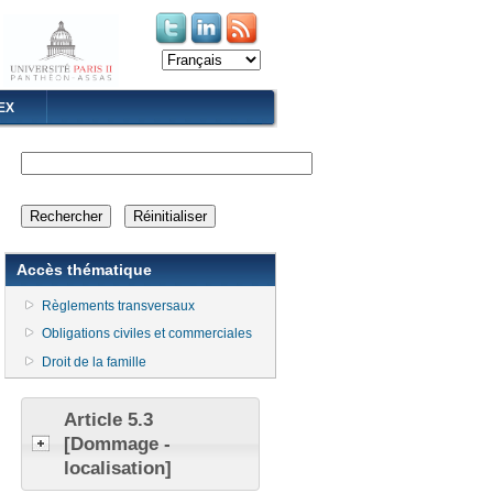
(le lien est externe)
(le lien est externe)
EX
Accès thématique
Règlements transversaux
Obligations civiles et commerciales
Droit de la famille
Article 5.3
[Dommage -
localisation]