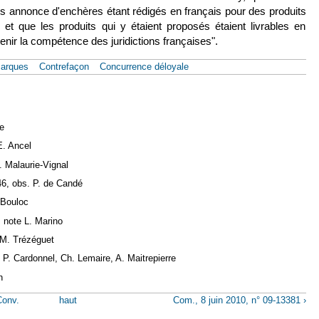
[les annonce d'enchères étant rédigés en français pour des produits
s] et que les produits qui y étaient proposés étaient livrables en
tenir la compétence des juridictions françaises".
arques
Contrefaçon
Concurrence déloyale
de
E. Ancel
 Malaurie-Vignal
446, obs. P. de Candé
 Bouloc
, note L. Marino
 M. Trézéguet
. P. Cardonnel, Ch.
Lemaire, A. Maitrepierre
n
Conv.
haut
Com., 8 juin 2010, n° 09-13381 ›