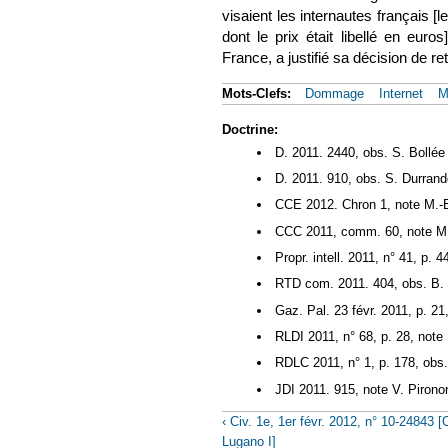
visaient les internautes français 
dont le prix était libellé en euro
France, a justifié sa décision de re
Mots-Clefs:
Dommage
Internet
M
Doctrine:
D. 2011. 2440, obs. S. Bollée
D. 2011. 910, obs. S. Durran
CCE 2012. Chron 1, note M.-
CCC 2011, comm. 60, note M.
Propr. intell. 2011, n° 41, p. 
RTD com. 2011. 404, obs. B.
Gaz. Pal. 23 févr. 2011, p. 21
RLDI 2011, n° 68, p. 28, note
RDLC 2011, n° 1, p. 178, obs
JDI 2011. 915, note V. Pirono
‹ Civ. 1e, 1er févr. 2012, n° 10-24843 [
Lugano I]