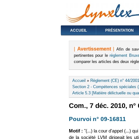
ACCUEIL
PRÉSENTATION
|
Avertissement
|
Afin de sav
pertinentes pour le
règlement Bruxe
comparer les articles des deux règ
Vous êtes ici
Accueil
»
Règlement (CE) n° 44/2001
Section 2 - Compétences spéciales (a
Article 5.3 [Matière délictuelle ou qua
Com., 7 déc. 2010, n°
Pourvoi n° 09-16811
(le l
Motif :
"(...) la cour d'appel (...)
de la société LVM dirigeait les ut