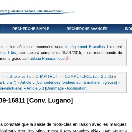
RECHERCHE SIMPLE
RECHERCHE AVANCÉE
IND
oir si les décisions recensées sous le
règlement Bruxelles I
restent
lles I bis
, applicable à compter du 10/01/2015, il est recommandé de
lements grâce au
Tableau Panoramique
.
 — « Bruxelles I »
»
CHAPITRE II — COMPÉTENCE (art. 2 à 31)
»
rt. 5 à 7)
»
Article 5 [Compétences fondées sur la matière litigieuse]
»
si-délictuelle]
»
Article 5.3 [Dommage - localisation]
 09-16811 [Conv. Lugano]
ien est externe)
 qui a constaté que la saisie de mots-clés en liaison avec les marques
ilisateurs vers les sites relevant des sociétés eBay, que ceux-ci