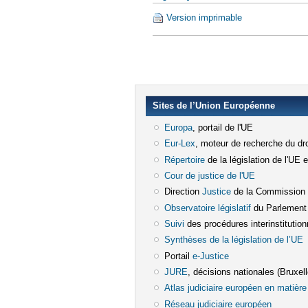
Version imprimable
Sites de l’Union Européenne
Europa
(le lien est externe)
, portail de l'UE
Eur-Lex
(le lien est externe)
, moteur de recherche du dro
Répertoire
(le lien est externe)
de la législation de l'UE 
Cour de justice de l'UE
(le lien est e
Direction
Justice
(le lien est externe)
de la Commission
Observatoire législatif
(le lien est ex
du Parlement
Suivi
(le lien est externe)
des procédures interinstitution
Synthèses de la législation de l’UE
(
Portail
e-Justice
(le lien est externe)
JURE
(le lien est externe)
, décisions nationales (Bruxelle
Atlas judiciaire européen en matière 
Réseau judiciaire européen
(le lien e