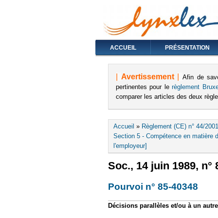
ACCUEIL
PRÉSENTATION
|
Avertissement
|
Afin de sav
pertinentes pour le
règlement Bruxe
comparer les articles des deux règ
Vous êtes ici
Accueil
»
Règlement (CE) n° 44/2001
Section 5 - Compétence en matière de 
l'employeur]
Soc., 14 juin 1989, n° 
Pourvoi n° 85-40348
(le 
Décisions parallèles et/ou à un autr