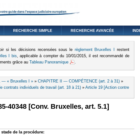
RECHERCHE SIMPLE
RECHERCHE AVANCÉE
IND
oir si les décisions recensées sous le
règlement Bruxelles I
restent
lles I bis
, applicable à compter du 10/01/2015, il est recommandé de
lements grâce au
Tableau Panoramique
.
 — « Bruxelles I »
»
CHAPITRE II — COMPÉTENCE (art. 2 à 31)
»
contrats individuels de travail (art. 18 à 21)
»
Article 19 [Action contre
85-40348 [Conv. Bruxelles, art. 5.1]
lien est externe)
e stade de la procédure: