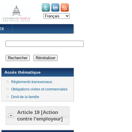
(le lien est externe)
(le lien est externe)
EX
Accès thématique
Règlements transversaux
Obligations civiles et commerciales
Droit de la famille
Article 19 [Action
contre l'employeur]