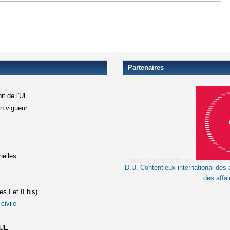
Partenaires
it de l'UE
en vigueur
xterne)
terne)
nelles
D.U. Contentieux international des a
le lien est externe)
des affai
s I et II bis)
civile
(le lien est externe)
st externe)
'UE