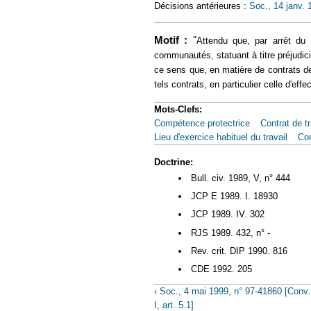
Décisions antérieures :
Soc., 14 janv. 
Motif :
"
Attendu que, par arrêt du 
communautés, statuant à titre préjudiciel
ce sens que, en matière de contrats de 
tels contrats, en particulier celle d'eff
Mots-Clefs:
Compétence protectrice
Contrat de tr
Lieu d'exercice habituel du travail
Con
Doctrine:
Bull. civ. 1989, V, n° 444
JCP E 1989. I. 18930
JCP 1989. IV. 302
RJS 1989. 432, n° -
Rev. crit. DIP 1990. 816
CDE 1992. 205
‹ Soc., 4 mai 1999, n° 97-41860 [Conv
I, art. 5.1]