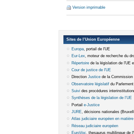
Version imprimable
Sites de l’Union Européenne
Europa
(le lien est externe)
, portail de l'UE
Eur-Lex
(le lien est externe)
, moteur de recherche du dro
Répertoire
(le lien est externe)
de la législation de l'UE 
Cour de justice de l'UE
(le lien est e
Direction
Justice
(le lien est externe)
de la Commission
Observatoire législatif
(le lien est ex
du Parlement
Suivi
(le lien est externe)
des procédures interinstitution
Synthèses de la législation de l’UE
(
Portail
e-Justice
(le lien est externe)
JURE
(le lien est externe)
, décisions nationales (Bruxelle
Atlas judiciaire européen en matière 
Réseau judiciaire européen
(le lien e
EuroVoc
(le lien est externe)
, thesaurus multilingue de l