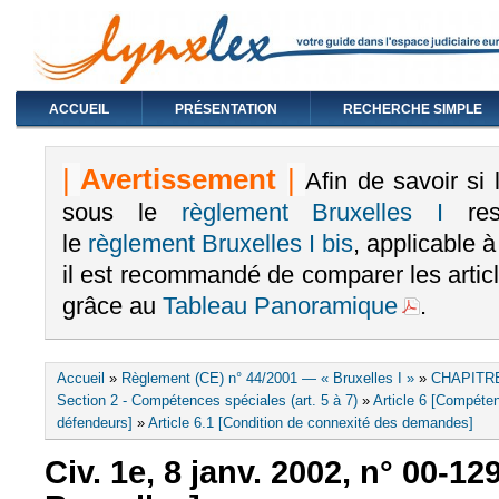
ACCUEIL
PRÉSENTATION
RECHERCHE SIMPLE
|
Avertissement
|
Afin de savoir si
sous le
règlement Bruxelles I
rest
le
règlement Bruxelles I bis
, applicable 
il est recommandé de comparer les arti
grâce au
Tableau Panoramique
.
Vous êtes ici
Accueil
»
Règlement (CE) n° 44/2001 — « Bruxelles I »
»
CHAPITRE
Section 2 - Compétences spéciales (art. 5 à 7)
»
Article 6 [Compéte
défendeurs]
»
Article 6.1 [Condition de connexité des demandes]
Civ. 1e, 8 janv. 2002, n° 00-1