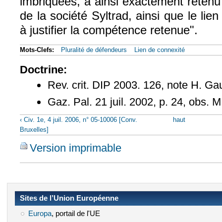
imbriquées, a ainsi exactement retenu
de la société Syltrad, ainsi que le lie
à justifier la compétence retenue".
Mots-Clefs:
Pluralité de défendeurs
Lien de connexité
Doctrine:
Rev. crit. DIP 2003. 126, note H. G
Gaz. Pal. 21 juil. 2002, p. 24, obs. M
‹ Civ. 1e, 4 juil. 2006, n° 05-10006 [Conv.
haut
Bruxelles]
Version imprimable
Sites de l’Union Européenne
Europa
(le lien est externe)
, portail de l'UE