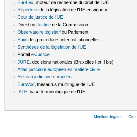
Eur-Lex
(le lien est externe)
, moteur de recherche du droit de l'UE
Répertoire
(le lien est externe)
de la législation de l'UE en vigueur
Cour de justice de l'UE
(le lien est externe)
Direction
Justice
(le lien est externe)
de la Commission
Observatoire législatif
(le lien est externe)
du Parlement
Suivi
(le lien est externe)
des procédures interinstitutionnelles
Synthèses de la législation de l’UE
(le lien est externe)
Portail
e-Justice
(le lien est externe)
JURE
(le lien est externe)
, décisions nationales (Bruxelles I et II bis)
Atlas judiciaire européen en matière civile
(le lien est externe)
Réseau judiciaire européen
(le lien est externe)
EuroVoc
(le lien est externe)
, thesaurus multilingue de l'UE
IATE
(le lien est externe)
, base terminologique de l'UE
Mentions légales
Conn