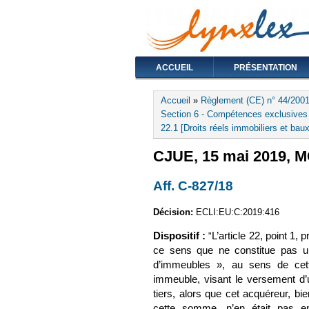
ACCUEIL
PRÉSENTATION
Vous êtes ici
Accueil
»
Règlement (CE) n° 44/2001
Section 6 - Compétences exclusives (
22.1 [Droits réels immobiliers et bau
CJUE, 15 mai 2019, MC
Aff. C-827/18
(le lien est 
Décision:
ECLI:EU:C:2019:416
Dispositif :
L’article 22, point 1, 
"
ce sens que ne constitue pas un
d’immeubles », au sens de cette
immeuble, visant le versement d’
tiers, alors que cet acquéreur, b
cette somme, n’en était pas enco