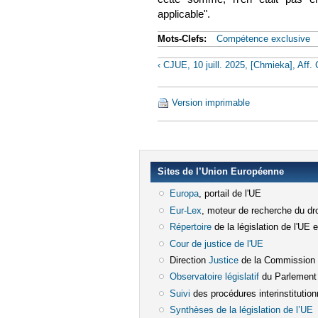
applicable".​
Mots-Clefs:
Compétence exclusive
‹ CJUE, 10 juill. 2025, [Chmieka], Aff.
Version imprimable
Sites de l’Union Européenne
Europa
(le lien est externe)
, portail de l'UE
Eur-Lex
(le lien est externe)
, moteur de recherche du dro
Répertoire
(le lien est externe)
de la législation de l'UE 
Cour de justice de l'UE
(le lien est e
Direction
Justice
(le lien est externe)
de la Commission
Observatoire législatif
(le lien est ex
du Parlement
Suivi
(le lien est externe)
des procédures interinstitution
Synthèses de la législation de l’UE
(