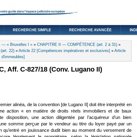
RECHERCHE SIMPLE
RECHERCHE AVANCÉE
IND
 — « Bruxelles I »
»
CHAPITRE II — COMPÉTENCE (art. 2 à 31)
»
art. 22)
»
Article 22 [Compétences impératives et exclusives]
»
Article
x d'immeubles]
, Aff. C-827/18 (Conv. Lugano II)
externe)
premier alinéa, de la convention [de Lugano II] doit être interprété en
e action « en matière de droits réels immobiliers et de baux
 disposition, une action diligentée par l’acquéreur d’un bien
une somme perçue par le vendeur au titre du loyer payé par un
ien qu’entré en jouissance dudit bien au moment du versement de
re légalement le propriétaire, selon la législation nationale