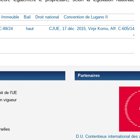
Immeuble
Bail
Droit national
Convention de Lugano II
 C-99/24
haut
CJUE, 17 déc. 2015, Virpi Komu, Aff. C-605/14
›
Partenaires
it de l'UE
en vigueur
xterne)
terne)
nelles
D.U. Contentieux international des a
le lien est externe)