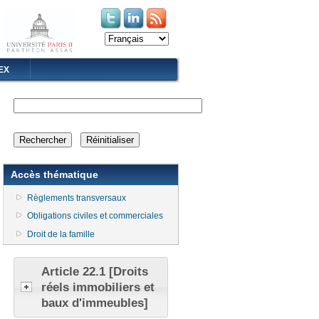
(le lien est externe)
(le lien est externe)
EX
Accès thématique
Règlements transversaux
Obligations civiles et commerciales
Droit de la famille
Article 22.1 [Droits
réels immobiliers et
baux d'immeubles]