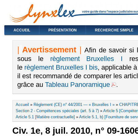
ACCUEIL
PRÉSENTATION
RECHERCHE SIMPLE
|
Avertissement
|
Afin de savoir si
sous le
règlement Bruxelles I
rest
le
règlement Bruxelles I bis
, applicable 
il est recommandé de comparer les arti
grâce au
Tableau Panoramique
.
Vous êtes ici
Accueil
»
Règlement (CE) n° 44/2001 — « Bruxelles I »
»
CHAPITRE
Section 2 - Compétences spéciales (art. 5 à 7)
»
Article 5 [Compéten
Article 5.1 [Matière contractuelle]
»
Article 5.1, b) [Fourniture de ser
Civ. 1e, 8 juil. 2010, n° 09-160