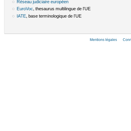
Réseau judiciaire européen
(le lien est externe)
EuroVoc
(le lien est externe)
, thesaurus multilingue de l'UE
IATE
(le lien est externe)
, base terminologique de l'UE
Mentions légales
Conn