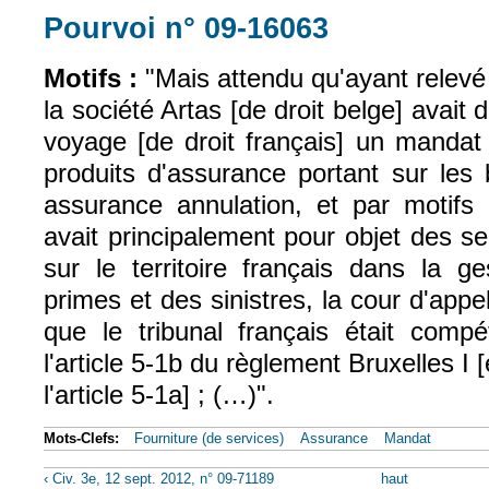
Pourvoi n° 09-16063
(le lien est exte
Motifs :
"Mais attendu qu'ayant relevé
la société Artas [de droit belge] avait
voyage [de droit français] un mandat
produits d'assurance portant sur les
assurance annulation, et par motifs 
avait principalement pour objet des se
sur le territoire français dans la g
primes et des sinistres, la cour d'appe
que le tribunal français était compé
l'article 5-1b du règlement Bruxelles I 
l'article 5-1a] ; (…)".
Mots-Clefs:
Fourniture (de services)
Assurance
Mandat
‹ Civ. 3e, 12 sept. 2012, n° 09-71189
haut