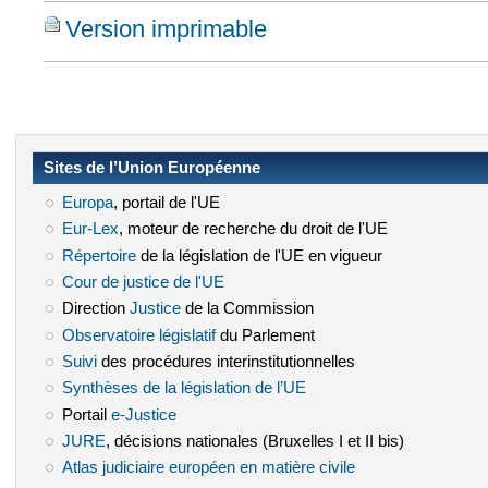
Version imprimable
Sites de l’Union Européenne
Europa
(le lien est externe)
, portail de l'UE
Eur-Lex
(le lien est externe)
, moteur de recherche du droit de l'UE
Répertoire
(le lien est externe)
de la législation de l'UE en vigueur
Cour de justice de l'UE
(le lien est externe)
Direction
Justice
(le lien est externe)
de la Commission
Observatoire législatif
(le lien est externe)
du Parlement
Suivi
(le lien est externe)
des procédures interinstitutionnelles
Synthèses de la législation de l’UE
(le lien est externe)
Portail
e-Justice
(le lien est externe)
JURE
(le lien est externe)
, décisions nationales (Bruxelles I et II bis)
Atlas judiciaire européen en matière civile
(le lien est externe)